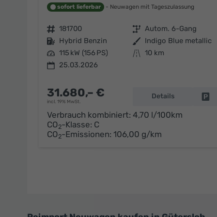
sofort lieferbar
Neuwagen mit Tageszulassung
Fahrzeugnr.
181700
Getriebe
Autom. 6-Gang
Kraftstoff
Hybrid Benzin
Außenfarbe
Indigo Blue metallic
Leistung
115 kW (156 PS)
Kilometerstand
10 km
25.03.2026
31.680,– €
Details
Fa
incl. 19% MwSt.
Verbrauch kombiniert:
4,70 l/100km
CO
-Klasse:
C
2
CO
-Emissionen:
106,00 g/km
2