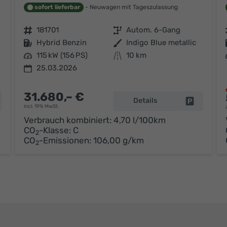
sofort lieferbar
Neuwagen mit Tageszulassung
Fahrzeugnr.
181701
Getriebe
Autom. 6-Gang
Kraftstoff
Hybrid Benzin
Außenfarbe
Indigo Blue metallic
Leistung
115 kW (156 PS)
Kilometerstand
10 km
25.03.2026
31.680,– €
Details
hrzeug parken
Fahrzeug p
incl. 19% MwSt.
Verbrauch kombiniert:
4,70 l/100km
CO
-Klasse:
C
2
CO
-Emissionen:
106,00 g/km
2