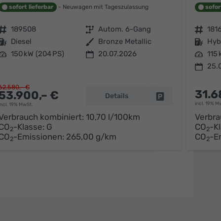
sofort lieferbar
Neuwagen mit Tageszulassung
sofor
Fahrzeugnr.
189508
Getriebe
Autom. 6-Gang
Fahrzeugnr.
181
Kraftstoff
Diesel
Außenfarbe
Bronze Metallic
Kraftstoff
Hyb
Leistung
150 kW (204 PS)
20.07.2026
Leistung
115 
25.
62.580,– €
31.6
53.900,– €
Details
Fahrzeug parken
arken
incl. 19% M
incl. 19% MwSt.
Verbrauch kombiniert:
10,70 l/100km
Verbra
CO
-Klasse:
G
CO
-K
2
2
CO
-Emissionen:
265,00 g/km
CO
-E
2
2