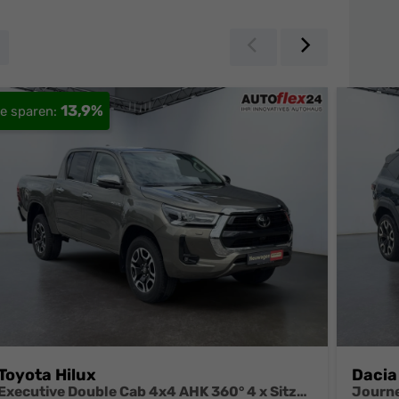
Zurück
Weiter
13,9%
Toyota Hilux
Dacia
Executive Double Cab 4x4 AHK 360° 4 x Sitzheizung 18 Zoll