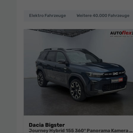
Elektro Fahrzeuge
Weitere 40.000 Fahrzeuge
EU-
Neuwagen
und
deutsche
Fahrzeuge
zu
Top-
Preisen
Dacia Bigster
Journey Hybrid 155 360° Panorama Kamera el.Heckklappe Tote Winkel Navi el Heckklappe 2 x Einparkhilfe 19 Zoll Felgen