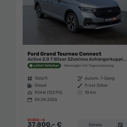
Preisen
Ford Grand Tourneo Connect
Active 2,0 7 Sitzer 2Zoklima Anhängerkupplung Panoramadach AGR Sitze Sitzheizung Einparkhilfe Kamera 17 Zoll Leichtmetall ACC
sofort lieferbar
Neuwagen mit Tageszulassung
Fahrzeugnr.
156611
Getriebe
Autom. 7-Gang
Kraftstoff
Diesel
Außenfarbe
Frost Silber
Leistung
90 kW (122 PS)
Kilometerstand
10 km
04.04.2026
51.350,– €
37.800,– €
Details
Fa