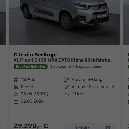
Citroën Berlingo
XL Plus 1,5 130 MAX EAT8 Klima Rückfahrkamera Einparkhilfe Navigation Sitzheizung Keyless
sofort lieferbar
Neuwagen mit Tageszulassung
Fahrzeugnr.
162930
Getriebe
Autom. 8-Gang
Kraftstoff
Diesel
Außenfarbe
Artense Grau metallic
Leistung
96 kW (131 PS)
Kilometerstand
10 km
02.03.2026
29.290,– €
hrzeug parken
Details
Fahrzeug p