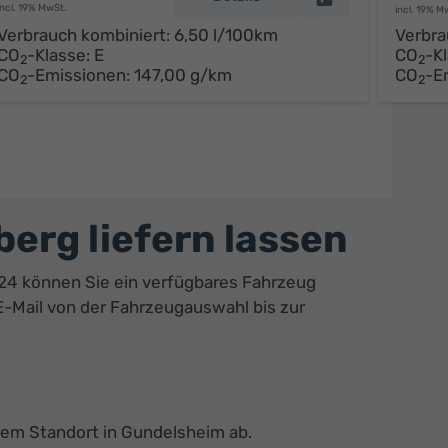
incl. 19% MwSt.
incl. 19% M
Verbrauch kombiniert:
6,50 l/100km
Verbra
CO
-Klasse:
E
CO
-K
2
2
CO
-Emissionen:
147,00 g/km
CO
-E
2
2
rg liefern lassen
24 können Sie ein verfügbares Fahrzeug
 E-Mail von der Fahrzeugauswahl bis zur
rem Standort in Gundelsheim ab.