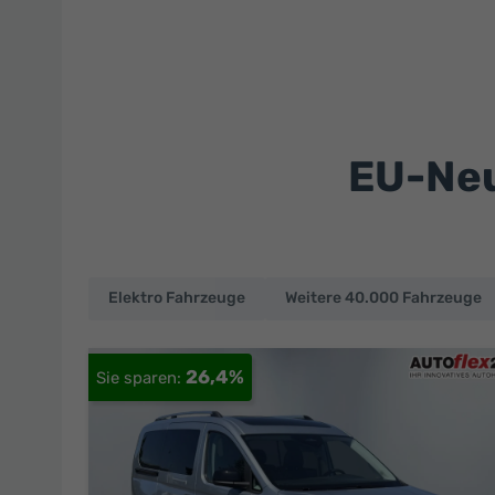
EU-Neu
Elektro Fahrzeuge
Weitere 40.000 Fahrzeuge
EU-
Neuwagen
26,4%
und
deutsche
Fahrzeuge
zu
Top-