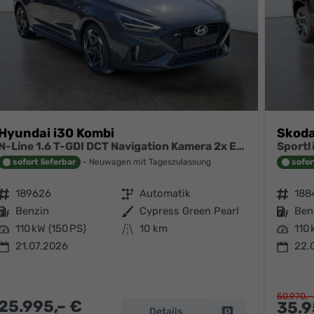
Hyundai i30 Kombi
Skoda
N-Line 1.6 T-GDI DCT Navigation Kamera 2x Einparkhilfe 18 Zoll 2Zonenklima
sofort lieferbar
Neuwagen mit Tageszulassung
sofor
Fahrzeugnr.
189626
Getriebe
Automatik
Fahrzeugnr.
188
Kraftstoff
Benzin
Außenfarbe
Cypress Green Pearl
Kraftstoff
Ben
Leistung
110 kW (150 PS)
Kilometerstand
10 km
Leistung
110 
21.07.2026
22.
50.970,–
25.995,– €
35.9
Details
arken
Fahrzeug parken