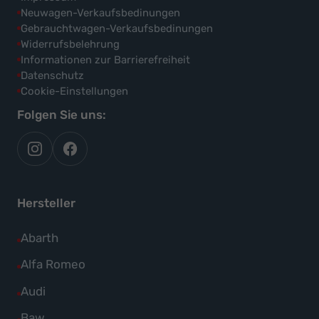
Neuwagen-Verkaufsbedinungen
Gebrauchtwagen-Verkaufsbedinungen
Widerrufsbelehrung
Informationen zur Barrierefreiheit
Datenschutz
Cookie-Einstellungen
Folgen Sie uns:
autoflex
autoflex24
auf
auf
instagram
facebook
Hersteller
Alle
Abarth
Fahrzeuge
Alle
Alfa Romeo
von
Fahrzeuge
Alle
Audi
Abarth
von
Fahrzeuge
Alle
Baw