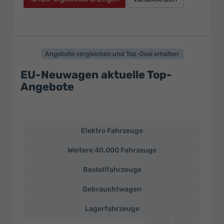
Angebote vergleichen und Top-Deal erhalten
EU-Neuwagen aktuelle Top-
Angebote
Elektro Fahrzeuge
EU-
Neuwagen
Weitere 40.000 Fahrzeuge
und
deutsche
Bestellfahrzeuge
Fahrzeuge
zu
Gebrauchtwagen
Top-
Preisen
Lagerfahrzeuge