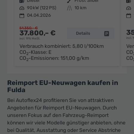
Kraftstoff
Diesel
Außenfarbe
Frost Silber
Kraftstoff
Leistung
90 kW (122 PS)
Kilometerstand
10 km
Leistung
04.04.2026
51.350,– €
35
37.800,– €
Details
Fahrzeug par
incl.
incl. 19% MwSt.
Verbrauch kombiniert:
5,80 l/100km
Ver
CO
-Klasse:
E
CO
2
CO
-Emissionen:
151,00 g/km
CO
2
Reimport EU-Neuwagen kaufen in
Fulda
Bei Autoflex24 profitieren Sie von attraktiven
Angeboten für Reimport EU-Neuwagen. Durch
unseren Fokus auf den Fahrzeug-Reimport
können wir viele Modelle günstiger anbieten, ohne
bei Qualität, Ausstattung oder Service Abstriche