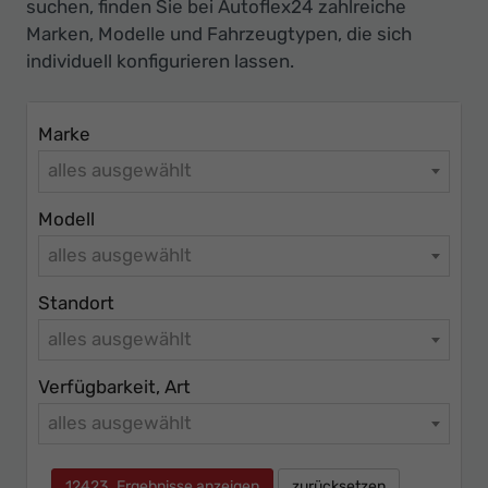
Ihr
suchen, finden Sie bei Autoflex24 zahlreiche
Marken, Modelle und Fahrzeugtypen, die sich
Innovatives
individuell konfigurieren lassen.
Autohaus
Marke
alles ausgewählt
Modell
alles ausgewählt
Standort
alles ausgewählt
Verfügbarkeit, Art
alles ausgewählt
12423
Ergebnisse anzeigen
zurücksetzen