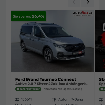
Zurück
Weiter
26,4%
Ford Grand Tourneo Connect
Sk
Active 2,0 7 Sitzer 2Zoklima Anhängerkupplung Panoramadach AGR Sitze Sitzheizung Einparkhilfe Kamera 17 Zoll Leichtmetall ACC
sofort lieferbar
Neuwagen mit Tageszulassung
s
Fahrzeugnr.
156611
Getriebe
Autom. 7-Gang
Fahrzeugnr.