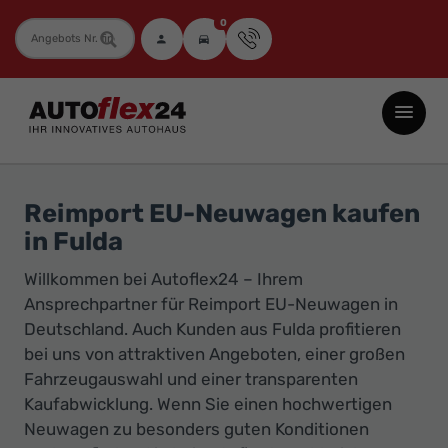
0
Fahrzeugnummer
Autoflex24
GmbH
-
EU-
Reimport EU-Neuwagen kaufen
Neuwagen
in Fulda
Jahreswagen
Willkommen bei Autoflex24 – Ihrem
und
Ansprechpartner für Reimport EU-Neuwagen in
Gebrauchtwagen
Deutschland. Auch Kunden aus Fulda profitieren
zu
bei uns von attraktiven Angeboten, einer großen
Top-
Fahrzeugauswahl und einer transparenten
Preisen
Kaufabwicklung. Wenn Sie einen hochwertigen
-
Neuwagen zu besonders guten Konditionen