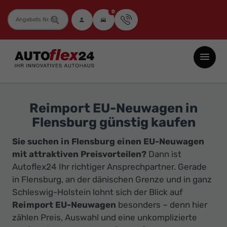
0
Fahrzeugnummer
Autoflex24
GmbH
-
EU-
Reimport EU-Neuwagen in
Neuwagen
Flensburg günstig kaufen
Jahreswagen
Sie suchen in Flensburg einen EU-Neuwagen
und
mit attraktiven Preisvorteilen?
Dann ist
Gebrauchtwagen
Autoflex24 Ihr richtiger Ansprechpartner. Gerade
zu
in Flensburg, an der dänischen Grenze und in ganz
Top-
Schleswig-Holstein lohnt sich der Blick auf
Preisen
Reimport EU-Neuwagen
besonders – denn hier
-
zählen Preis, Auswahl und eine unkomplizierte