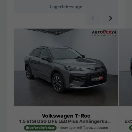
Preisen
Lagerfahrzeuge
Zurück
Weiter
Volkswagen T-Roc
1,5 eTSI DSG LIFE LED Plus Anhängerkupplung Navigation Digital Pro Sitzheizung beheiztes Lenkrad 17 Zoll Alu 5J Garantie
sofort lieferbar
Neuwagen mit Tageszulassung