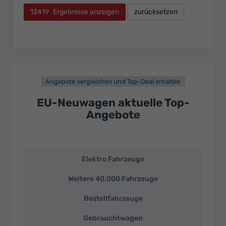
12419
Ergebnisse anzeigen
zurücksetzen
Angebote vergleichen und Top-Deal erhalten
EU-Neuwagen aktuelle Top-
Angebote
Elektro Fahrzeuge
EU-
Neuwagen
Weitere 40.000 Fahrzeuge
und
deutsche
Bestellfahrzeuge
Fahrzeuge
zu
Gebrauchtwagen
Top-