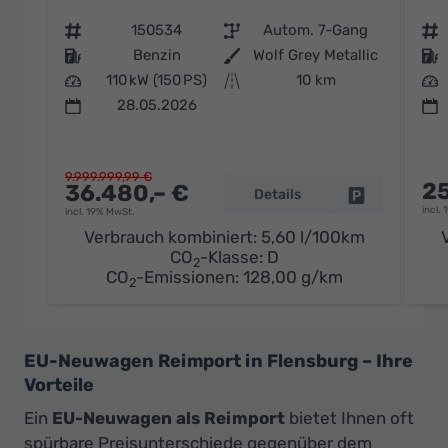
Fahrzeugnr.
150534
Getriebe
Autom. 7-Gang
Fahrzeugnr.
Kraftstoff
Benzin
Außenfarbe
Wolf Grey Metallic
Kraftstoff
Leistung
110 kW (150 PS)
Kilometerstand
10 km
Leistung
28.05.2026
9.999.999,99 €
25
36.480,– €
Details
Fahrzeug par
incl.
incl. 19% MwSt.
Verbrauch kombiniert:
5,60 l/100km
CO
-Klasse:
D
2
CO
-Emissionen:
128,00 g/km
2
EU-Neuwagen Reimport in Flensburg – Ihre
Vorteile
Ein
EU-Neuwagen als Reimport
bietet Ihnen oft
spürbare Preisunterschiede gegenüber dem