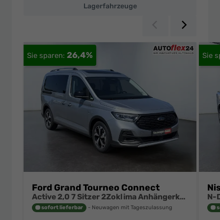
Lagerfahrzeuge
Zurück
Weiter
26,4%
Ford Grand Tourneo Connect
Ni
Active 2,0 7 Sitzer 2Zoklima Anhängerkupplung Panoramadach AGR Sitze Sitzheizung Einparkhilfe Kamera 17 Zoll Leichtmetall ACC
sofort lieferbar
Neuwagen mit Tageszulassung
s