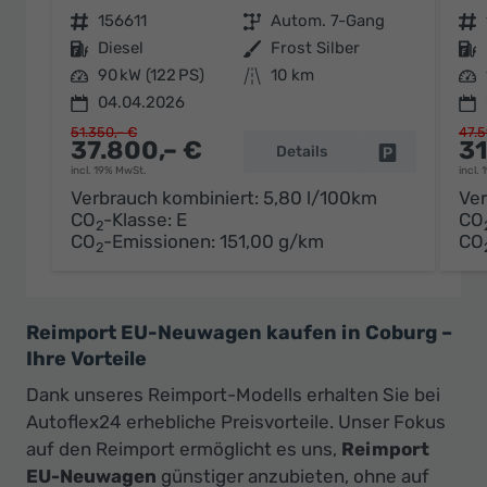
Fahrzeugnr.
156611
Getriebe
Autom. 7-Gang
Fahrzeugnr.
Kraftstoff
Diesel
Außenfarbe
Frost Silber
Kraftstoff
Leistung
90 kW (122 PS)
Kilometerstand
10 km
Leistung
04.04.2026
51.350,– €
47.5
37.800,– €
31
Details
Fahrzeug par
incl. 19% MwSt.
incl.
Verbrauch kombiniert:
5,80 l/100km
Ver
CO
-Klasse:
E
CO
2
CO
-Emissionen:
151,00 g/km
CO
2
Reimport EU-Neuwagen kaufen in Coburg –
Ihre Vorteile
Dank unseres Reimport-Modells erhalten Sie bei
Autoflex24 erhebliche Preisvorteile. Unser Fokus
auf den Reimport ermöglicht es uns,
Reimport
EU-Neuwagen
günstiger anzubieten, ohne auf