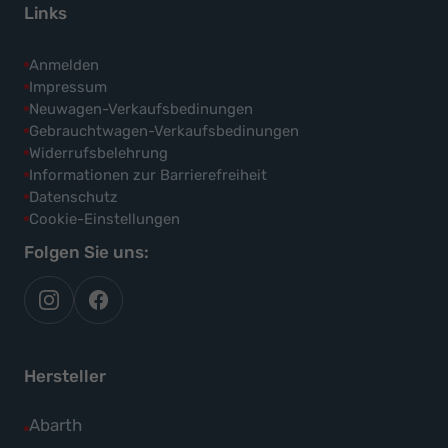
Links
Anmelden
Impressum
Neuwagen-Verkaufsbedinungen
Gebrauchtwagen-Verkaufsbedinungen
Widerrufsbelehrung
Informationen zur Barrierefreiheit
Datenschutz
Cookie-Einstellungen
Folgen Sie uns:
autoflex
autoflex24
auf
auf
instagram
facebook
Hersteller
Alle
Abarth