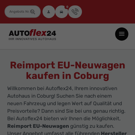
0
Fahrzeugnummer
Autoflex24
GmbH
-
EU-
Reimport EU-Neuwagen
Neuwagen
kaufen in Coburg
Jahreswagen
und
Willkommen bei Autoflex24, Ihrem innovativen
Gebrauchtwagen
Autohaus in Coburg! Suchen Sie nach einem
zu
neuen Fahrzeug und legen Wert auf Qualität und
Top-
Preisvorteile? Dann sind Sie bei uns genau richtig.
Bei Autoflex24 bieten wir Ihnen die Möglichkeit,
Preisen
Reimport EU-Neuwagen
günstig zu kaufen.
-
Unser Angebot umfasst alle führenden
Hersteller