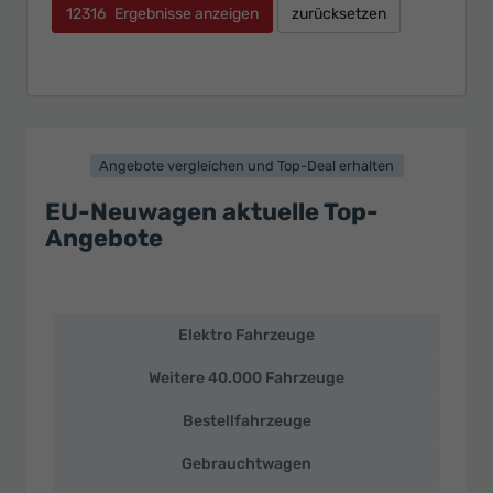
12316
Ergebnisse anzeigen
zurücksetzen
Angebote vergleichen und Top-Deal erhalten
EU-Neuwagen aktuelle Top-
Angebote
Elektro Fahrzeuge
EU-
Neuwagen
Weitere 40.000 Fahrzeuge
und
deutsche
Bestellfahrzeuge
Fahrzeuge
zu
Gebrauchtwagen
Top-
Preisen