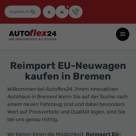
0
Fahrzeugnummer
Autoflex24
GmbH
-
EU-
Reimport EU-Neuwagen
Neuwagen
kaufen in Bremen
Jahreswagen
und
Willkommen bei Autoflex24, Ihrem innovativen
Gebrauchtwagen
Autohaus in Bremen! Wenn Sie auf der Suche nach
zu
einem neuen Fahrzeug sind und dabei besonders
Top-
Wert auf Preisvorteile und Qualität legen, sind Sie
bei uns genau richtig.
Preisen
-
Wir bieten Ihnen die Möglichkeit,
Reimport EU-