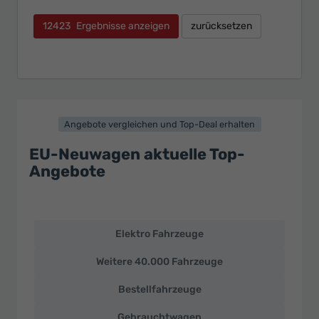
12423
Ergebnisse anzeigen
zurücksetzen
Angebote vergleichen und Top-Deal erhalten
EU-Neuwagen aktuelle Top-
Angebote
Elektro Fahrzeuge
EU-
Neuwagen
Weitere 40.000 Fahrzeuge
und
deutsche
Bestellfahrzeuge
Fahrzeuge
zu
Gebrauchtwagen