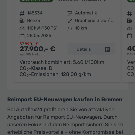
Fahrzeugnr.
148334
Getriebe
Automatik
Fahrzeugnr.
Kraftstoff
Benzin
Außenfarbe
Graphene Grau / Dach Schwarz
Kraftstoff
Leistung
110 kW (150 PS)
Kilometerstand
10 km
Leistung
28.05.2026
37.890,– €
40
27.900,– €
Details
Fahrzeug par
incl.
incl. 19% MwSt.
Verbrauch kombiniert:
5,60 l/100km
Ver
CO
-Klasse:
D
CO
2
CO
-Emissionen:
128,00 g/km
CO
2
Reimport EU-Neuwagen kaufen in Bremen
Bei Autoflex24 profitieren Sie von attraktiven
Angeboten für Reimport EU-Neuwagen. Durch
unseren Fokus auf den Reimport sichern Sie sich
erhebliche Preisvorteile – ohne Kompromisse bei