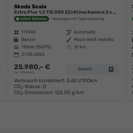
Skoda Scala
Extra Plus 1,5 TSI DSG 2ZoKlima Kamera 2 x PDC Sitzheizung 5j Garantie Dig Cockpit
sofort lieferbar
Neuwagen mit Tageszulassung
Fahrzeugnr.
179740
Getriebe
Automatik
Kraftstoff
Benzin
Außenfarbe
Moon Weiß metallic
Leistung
110 kW (150 PS)
Kilometerstand
10 km
27.05.2026
25.980,– €
Details
hrzeug parken
Fahrzeug p
incl. 19% MwSt.
Verbrauch kombiniert:
5,60 l/100km
CO
-Klasse:
D
2
CO
-Emissionen:
125,00 g/km
2