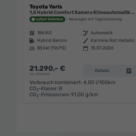
Toyota Yaris
1,5 Hybrid Comfort Kamera Klimaautomatik ACC Alu Felgen NSW
sofort lieferbar
Neuwagen mit Tageszulassung
Fahrzeugnr.
186143
Getriebe
Automatik
Kraftstoff
Hybrid Benzin
Außenfarbe
Karmine Rot metallic
Leistung
85 kW (116 PS)
15.07.2026
21.290,– €
Details
Fa
incl. 19% MwSt.
Verbrauch kombiniert:
4,00 l/100km
CO
-Klasse:
B
2
CO
-Emissionen:
91,00 g/km
2