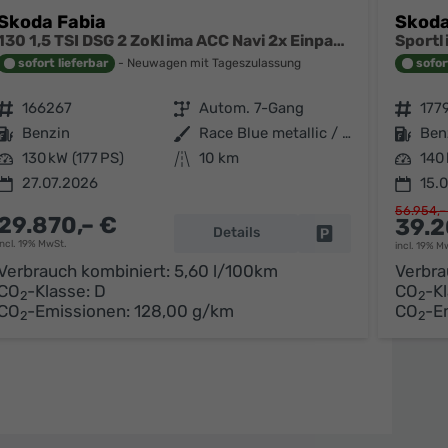
Skoda Fabia
Skoda
130 1,5 TSI DSG 2 ZoKlima ACC Navi 2x Einparkhilfe Kessy 18 Zoll beheiztes Lenkrad Sitzheizung Sunset 5J Garantie
sofort lieferbar
Neuwagen mit Tageszulassung
sofor
Fahrzeugnr.
166267
Getriebe
Autom. 7-Gang
Fahrzeugnr.
177
Kraftstoff
Benzin
Außenfarbe
Race Blue metallic / schwarzes Dach
Kraftstoff
Ben
Leistung
130 kW (177 PS)
Kilometerstand
10 km
Leistung
140 
27.07.2026
15.
56.954,–
29.870,– €
39.2
Details
arken
Fahrzeug parken
incl. 19% MwSt.
incl. 19% M
Verbrauch kombiniert:
5,60 l/100km
Verbra
CO
-Klasse:
D
CO
-K
2
2
CO
-Emissionen:
128,00 g/km
CO
-E
2
2