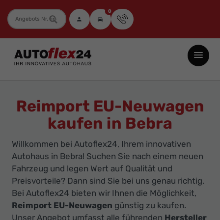
0
Fahrzeugnummer
Autoflex24
GmbH
-
EU-
Reimport EU-Neuwagen
Neuwagen
kaufen in Bebra
Jahreswagen
und
Willkommen bei Autoflex24, Ihrem innovativen
Gebrauchtwagen
Autohaus in Bebra! Suchen Sie nach einem neuen
zu
Fahrzeug und legen Wert auf Qualität und
Top-
Preisvorteile? Dann sind Sie bei uns genau richtig.
Bei Autoflex24 bieten wir Ihnen die Möglichkeit,
Preisen
Reimport EU-Neuwagen
günstig zu kaufen.
-
Unser Angebot umfasst alle führenden
Hersteller