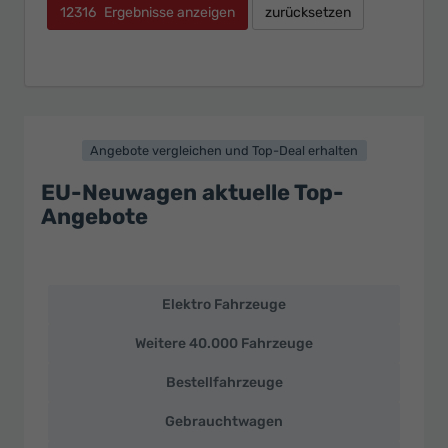
12316
Ergebnisse anzeigen
zurücksetzen
Angebote vergleichen und Top-Deal erhalten
EU-Neuwagen aktuelle Top-
Angebote
Elektro Fahrzeuge
EU-
Neuwagen
Weitere 40.000 Fahrzeuge
und
deutsche
Bestellfahrzeuge
Fahrzeuge
zu
Gebrauchtwagen
Top-
Preisen