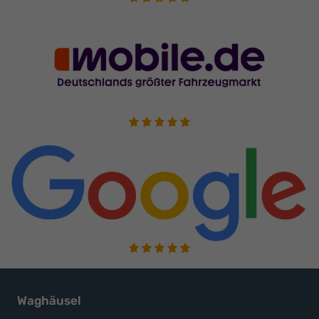
Waghäusel