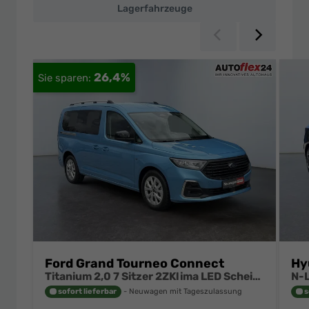
Lagerfahrzeuge
Zurück
Weiter
26,4%
Ford Grand Tourneo Connect
Hy
Titanium 2,0 7 Sitzer 2ZKlima LED Scheinwerfer Anhängerkupplung Sitzheizung Einparkhilfe Kamera 17 Zoll Leichtmetall ACC
sofort lieferbar
Neuwagen mit Tageszulassung
s