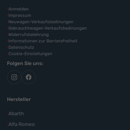
Anmelden
Impressum
Neuwagen-Verkaufsbedinungen
Gebrauchtwagen-Verkaufsbedinungen
Widerrufsbelehrung
Informationen zur Barrierefreiheit
Datenschutz
Cookie-Einstellungen
Folgen Sie uns:
autoflex
autoflex24
auf
auf
instagram
facebook
Hersteller
Alle
Abarth
Fahrzeuge
Alle
Alfa Romeo