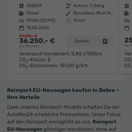
Fahrzeugnr.
158259
Getriebe
Autom. 7-Gang
Fahrzeugnr.
Kraftstoff
Diesel
Außenfarbe
Boundless Blue Metallic
Kraftstoff
Leistung
90 kW (122 PS)
Kilometerstand
10 km
Leistung
10.03.2026
49.275,– €
25
36.250,– €
Details
Fahrzeug par
incl.
incl. 19% MwSt.
Verbrauch kombiniert:
5,80 l/100km
Ver
CO
-Klasse:
E
CO
2
CO
-Emissionen:
151,00 g/km
CO
2
Reimport EU-Neuwagen kaufen in Bebra –
Ihre Vorteile
Dank unseres Reimport-Modells erhalten Sie bei
Autoflex24 erhebliche Preisvorteile. Unser Fokus
auf den Reimport ermöglicht es uns,
Reimport
EU-Neuwagen
günstiger anzubieten, ohne auf