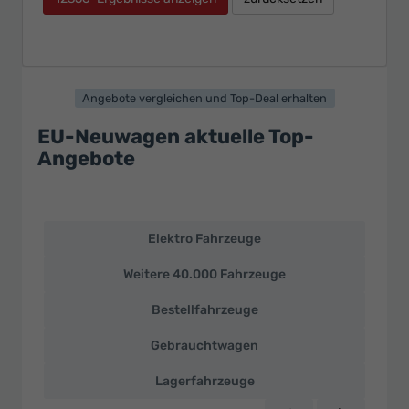
Angebote vergleichen und Top-Deal erhalten
EU-Neuwagen aktuelle Top-
Angebote
Elektro Fahrzeuge
EU-
Neuwagen
Weitere 40.000 Fahrzeuge
und
deutsche
Bestellfahrzeuge
Fahrzeuge
zu
Gebrauchtwagen
Top-
Preisen
Lagerfahrzeuge