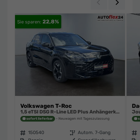
Zurück
Weiter
22,8%
Volkswagen T-Roc
Da
1,5 eTSI DSG R-Line LED Plus Anhängerkupplung Navi Digital Pro Sitzheizung beheiztes Lenkrad 18 Zoll Alu el.Heckklapp
sofort lieferbar
Neuwagen mit Tageszulassung
s
Fahrzeugnr.
150540
Getriebe
Autom. 7-Gang
Fahrzeugnr.