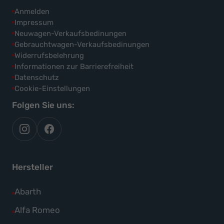
Anmelden
Impressum
Neuwagen-Verkaufsbedinungen
Gebrauchtwagen-Verkaufsbedinungen
Widerrufsbelehrung
Informationen zur Barrierefreiheit
Datenschutz
Cookie-Einstellungen
Folgen Sie uns:
autoflex
autoflex24
auf
auf
instagram
facebook
Hersteller
Alle
Abarth
Fahrzeuge
Alle
Alfa Romeo
von