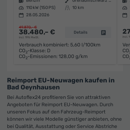
Kraftstoff
Benzin
Außenfarbe
Grenadillschwarz Metallic
Kraftstoff
Leistung
110 kW (150 PS)
Kilometerstand
10 km
Leistung
28.05.2026
49.870,– €
27
38.480,– €
Details
Fahrzeug par
incl.
incl. 19% MwSt.
Verbrauch kombiniert:
5,60 l/100km
Ver
CO
-Klasse:
D
CO
2
CO
-Emissionen:
128,00 g/km
CO
2
Reimport EU-Neuwagen kaufen in
Bad Oeynhausen
Bei Autoflex24 profitieren Sie von attraktiven
Angeboten für Reimport EU-Neuwagen. Durch
unseren Fokus auf den Fahrzeug-Reimport
können wir viele Modelle günstiger anbieten, ohne
bei Qualität, Ausstattung oder Service Abstriche