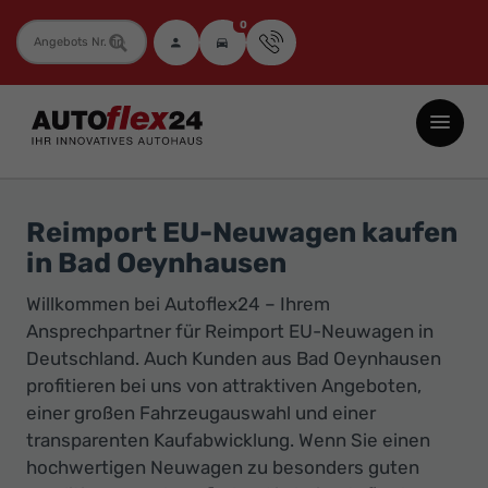
0
Fahrzeugnummer
Autoflex24
GmbH
-
EU-
Reimport EU-Neuwagen kaufen
Neuwagen
in Bad Oeynhausen
Jahreswagen
Willkommen bei Autoflex24 – Ihrem
und
Ansprechpartner für Reimport EU-Neuwagen in
Gebrauchtwagen
Deutschland. Auch Kunden aus Bad Oeynhausen
zu
profitieren bei uns von attraktiven Angeboten,
Top-
einer großen Fahrzeugauswahl und einer
Preisen
transparenten Kaufabwicklung. Wenn Sie einen
-
hochwertigen Neuwagen zu besonders guten