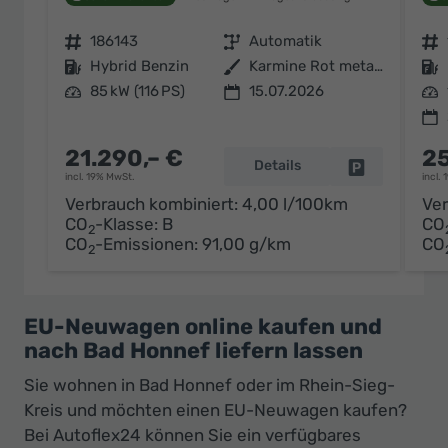
Fahrzeugnr.
186143
Getriebe
Automatik
Fahrzeugnr.
Kraftstoff
Hybrid Benzin
Außenfarbe
Karmine Rot metallic
Kraftstoff
Leistung
85 kW (116 PS)
15.07.2026
Leistung
21.290,– €
25
Details
Fahrzeug par
incl. 19% MwSt.
incl.
Verbrauch kombiniert:
4,00 l/100km
Ver
CO
-Klasse:
B
CO
2
CO
-Emissionen:
91,00 g/km
CO
2
EU-Neuwagen online kaufen und
nach Bad Honnef liefern lassen
Sie wohnen in Bad Honnef oder im Rhein-Sieg-
Kreis und möchten einen EU-Neuwagen kaufen?
Bei Autoflex24 können Sie ein verfügbares