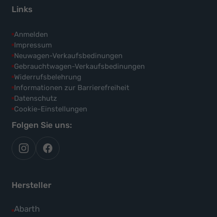
Links
Anmelden
Impressum
Neuwagen-Verkaufsbedinungen
Gebrauchtwagen-Verkaufsbedinungen
Widerrufsbelehrung
Informationen zur Barrierefreiheit
Datenschutz
Cookie-Einstellungen
Folgen Sie uns:
autoflex
autoflex24
auf
auf
instagram
facebook
Hersteller
Alle
Abarth