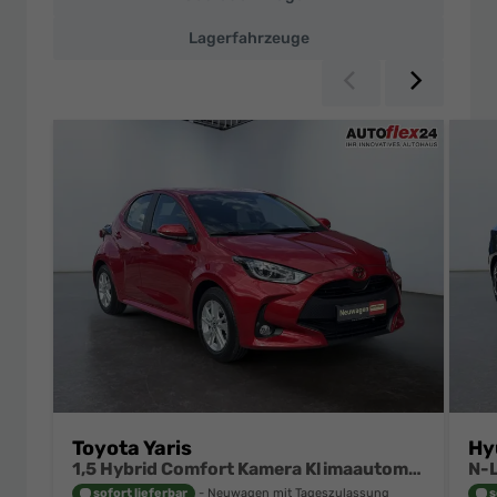
Top-
Preisen
Lagerfahrzeuge
Zurück
Weiter
Toyota Yaris
Hy
1,5 Hybrid Comfort Kamera Klimaautomatik ACC Alu Felgen NSW
sofort lieferbar
Neuwagen mit Tageszulassung
s