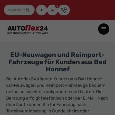
0
Fahrzeugnummer
Autoflex24
GmbH
-
EU-
EU-Neuwagen und Reimport-
Neuwagen
Fahrzeuge für Kunden aus Bad
Jahreswagen
Honnef
und
Bei Autoflex24 können Kunden aus Bad Honnef
Gebrauchtwagen
EU-Neuwagen und Reimport-Fahrzeuge bequem
zu
online auswählen, konfigurieren und kaufen. Die
Top-
Beratung erfolgt telefonisch oder per E-Mail. Nach
Preisen
dem Kauf können Sie Ihr Fahrzeug nach
-
Terminvereinbarung in Gundelsheim oder