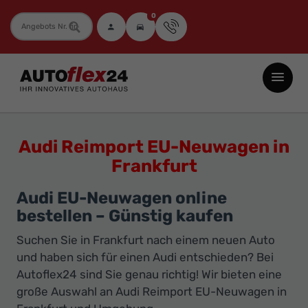
0
Fahrzeugnummer
Autoflex24
GmbH
-
EU-
Audi Reimport EU-Neuwagen in
Neuwagen
Frankfurt
Jahreswagen
und
Audi EU-Neuwagen online
Gebrauchtwagen
bestellen – Günstig kaufen
zu
Suchen Sie in Frankfurt nach einem neuen Auto
Top-
und haben sich für einen Audi entschieden? Bei
Preisen
Autoflex24 sind Sie genau richtig! Wir bieten eine
große Auswahl an Audi Reimport EU-Neuwagen in
-