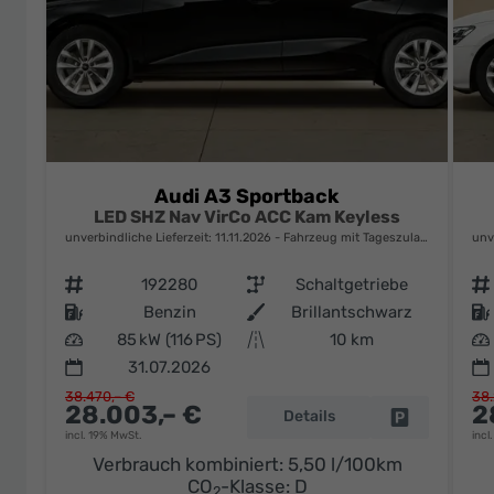
Audi A3 Sportback
LED SHZ Nav VirCo ACC Kam Keyless
unverbindliche Lieferzeit:
11.11.2026
Fahrzeug mit Tageszulassung
unv
Fahrzeugnr.
192280
Getriebe
Schaltgetriebe
Fahrzeugnr.
Kraftstoff
Benzin
Außenfarbe
Brillantschwarz
Kraftstoff
Leistung
85 kW (116 PS)
Kilometerstand
10 km
Leistung
31.07.2026
38.470,– €
38.
28.003,– €
2
Details
Fahrzeug pa
incl. 19% MwSt.
incl
Verbrauch kombiniert:
5,50 l/100km
CO
-Klasse:
D
2