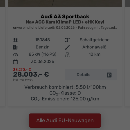
Audi A3 Sportback
Nav ACC Kam KlimaP LED+ eHK Keyl
unverbindliche Lieferzeit:
02.09.2026
Fahrzeug mit Tageszulassung
Fahrzeugnr.
180845
Getriebe
Schaltgetriebe
Kraftstoff
Benzin
Außenfarbe
Arkonaweiß
Leistung
85 kW (116 PS)
Kilometerstand
10 km
30.06.2026
38.270,– €
28.003,– €
Details
hrzeug parken
Fahrzeug 
incl. 19% MwSt.
Verbrauch kombiniert:
5,50 l/100km
CO
-Klasse:
D
2
CO
-Emissionen:
126,00 g/km
2
Alle Audi EU-Neuwagen