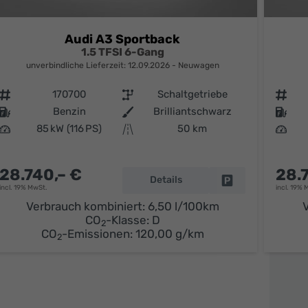
Audi A3 Sportback
1.5 TFSI 6-Gang
unverbindliche Lieferzeit:
12.09.2026
Neuwagen
Fahrzeugnr.
170700
Getriebe
Schaltgetriebe
Fahrzeugnr.
Kraftstoff
Benzin
Außenfarbe
Brilliantschwarz
Kraftstoff
Leistung
85 kW (116 PS)
Kilometerstand
50 km
Leistung
28.740,– €
28.
parken
Details
Fahrzeug parken
incl. 19% MwSt.
incl. 19% 
Verbrauch kombiniert:
6,50 l/100km
V
CO
-Klasse:
D
2
CO
-Emissionen:
120,00 g/km
2