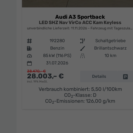
Audi A3 Sportback
LED SHZ Nav VirCo ACC Kam Keyless
unverbindliche Lieferzeit:
11.11.2026
Fahrzeug mit Tageszulassung
Fahrzeugnr.
192280
Getriebe
Schaltgetriebe
Kraftstoff
Benzin
Außenfarbe
Brillantschwarz
Leistung
85 kW (116 PS)
Kilometerstand
10 km
31.07.2026
38.470,– €
28.003,– €
Details
Fa
incl. 19% MwSt.
Verbrauch kombiniert:
5,50 l/100km
CO
-Klasse:
D
2
CO
-Emissionen:
126,00 g/km
2