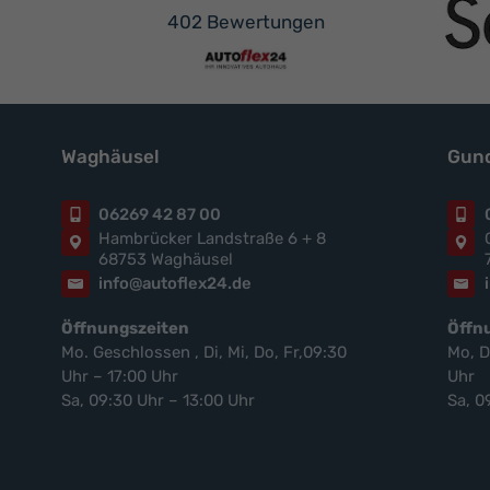
402 Bewertungen
Waghäusel
Gund
06269 42 87 00
Hambrücker Landstraße 6 + 8
68753 Waghäusel
info@autoflex24.de
Öffnungszeiten
Öffn
Mo. Geschlossen , Di, Mi, Do, Fr,09:30
Mo, D
Uhr – 17:00 Uhr
Uhr
Sa, 09:30 Uhr – 13:00 Uhr
Sa, 0