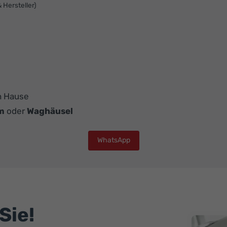
& Hersteller)
h Hause
m
oder
Waghäusel
WhatsApp
Sie!