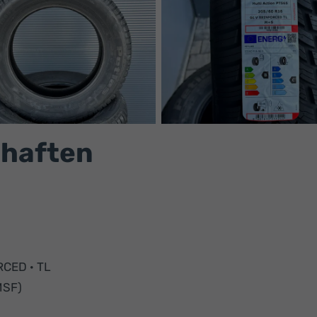
chaften
RCED · TL
MSF)