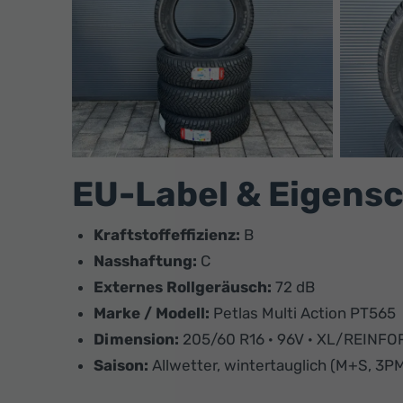
EU-Label & Eigens
Kraftstoffeffizienz:
B
Nasshaftung:
C
Externes Rollgeräusch:
72 dB
Marke / Modell:
Petlas Multi Action PT565
Dimension:
205/60 R16 · 96V · XL/REINFO
Saison:
Allwetter, wintertauglich (M+S, 3P