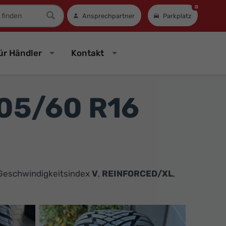
0
mer
Ansprechpartner
Parkplatz
ür Händler
Kontakt
205/60 R16
 Geschwindigkeitsindex
V
,
REINFORCED/XL
,