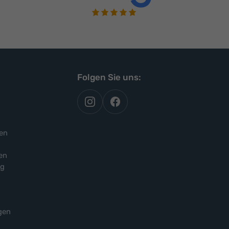
Folgen Sie uns:
autoflex
autoflex24
auf
auf
instagram
facebook
en
en
ng
gen