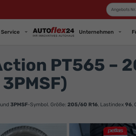
Fahrzeugnum
Service
Unternehmen
F
 Action PT565 – 
| 3PMSF)
und
3PMSF
-Symbol. Größe:
205/60 R16
, Lastindex
96
,