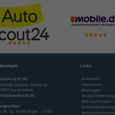
elsheim
Links
Anmelden
06269 42 87 00
Impressum
Gottlieb-Daimler-Straße 42
74831 Gundelsheim
Neuwagen-
info@autoflex24.de
Verkaufsbedinung
Gebrauchtwagen-
ungszeiten
Verkaufsbedinung
i, Mi, Do, Fr,09:30 Uhr – 17:00
Widerrufsbelehru