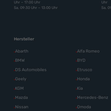
Uhr – 17:00 Uhr
Uhr
Sa, 09:30 Uhr – 13:00 Uhr
Sa, 0
Hersteller
Alle
Abarth
Alle
Alfa Romeo
Fahrzeuge
Fahrzeuge
Alle
BMW
Alle
BYD
von
von
Fahrzeuge
Fahrzeuge
Alle
DS Automobiles
Alle
Etrusco
Abarth
Alfa
von
von
Fahrzeuge
Fahrzeuge
Alle
Geely
Alle
Honda
anzeigen
Romeo
BMW
BYD
von
von
Fahrzeuge
Fahrzeuge
anzeigen
Alle
KGM
Alle
Kia
anzeigen
anzeigen
DS
Etrusco
von
von
Fahrzeuge
Fahrzeuge
Alle
Mazda
Alle
Mercedes-Benz
Automobiles
anzeigen
Geely
Honda
von
von
Fahrzeuge
Fahrzeuge
anzeigen
Alle
Nissan
Alle
Omoda
anzeigen
anzeigen
KGM
Kia