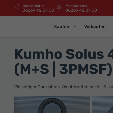
Kunden Hotline
Whatsapp Chat
06269 42 87 00
06269 42 87 00
Kaufen
Verkaufen
Kumho Solus 
(M+S | 3PMSF)
Vielseitiger Ganzjahres-/Winterreifen mit M+S- 