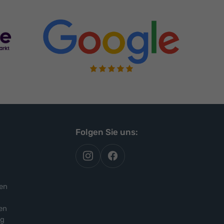
Folgen Sie uns:
autoflex
autoflex24
auf
auf
instagram
facebook
en
en
ng