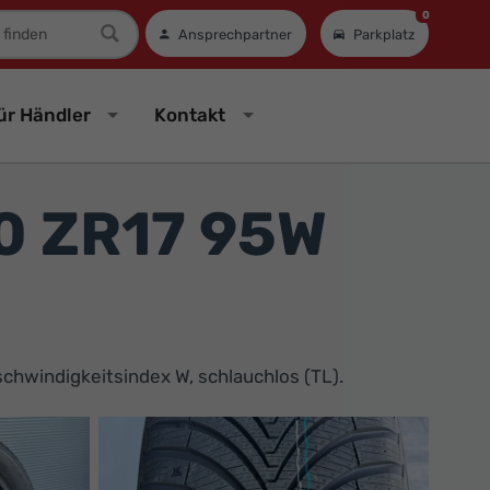
0
mer
Ansprechpartner
Parkplatz
ür Händler
Kontakt
0 ZR17 95W
chwindigkeitsindex W, schlauchlos (TL).