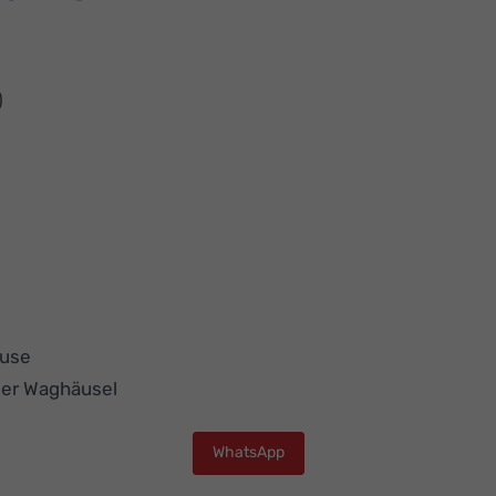
)
ause
der Waghäusel
WhatsApp