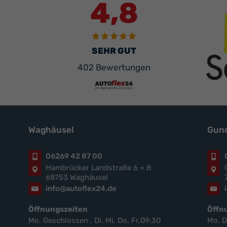
4,8
SEHR GUT
402 Bewertungen
Waghäusel
Gund
06269 42 87 00
Hambrücker Landstraße 6 + 8
68753 Waghäusel
info@autoflex24.de
Öffnungszeiten
Öffn
Mo. Geschlossen , Di, Mi, Do, Fr,09:30
Mo, D