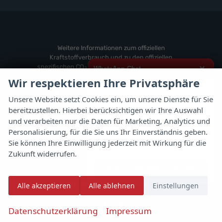
Fahrzeuge
anzeigen
Weitere
von
anzeigen
Zeekr
anzeigen
Weitere Informationen zum offiziellen
Kraftstoffverbrauch und zu den offiziellen
spezifischen CO
-Emissionen und gegebenenfalls
×
WhatsApp Chat
2
zum Stromverbrauch neuer PKW können dem
Wir respektieren Ihre Privatsphäre
'Leitfaden über den offiziellen Kraftstoffverbrauch,
Hallo,
die offiziellen spezifischen CO
-Emissionen und
2
Unsere Website setzt Cookies ein, um unsere Dienste für Sie
den offiziellen Stromverbrauch neuer PKW'
bereitzustellen. Hierbei berücksichtigen wir Ihre Auswahl
ich interessiere mich für das oben
entnommen werden, der an allen Verkaufsstellen
genannte Fahrzeug und freue mich
und verarbeiten nur die Daten für Marketing, Analytics und
und bei der 'Deutschen Automobil Treuhand
über Eure Kontaktaufnahme.
Personalisierung, für die Sie uns Ihr Einverständnis geben.
GmbH' unentgeltlich erhältlich ist unter
Sie können Ihre Einwilligung jederzeit mit Wirkung für die
www.dat.de.
Viele Grüße
Zukunft widerrufen.
Jetzt per WhatsApp schreiben
© 2026
Autoflex 24 GmbH
Alle akzeptieren
Alle ablehnen
Einstellungen
✆
Powered by Autrado
Datenschutzerklärung
Impressum