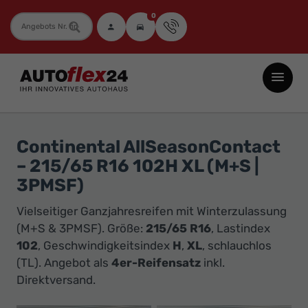
0
Fahrzeugnummer
Autoflex24
GmbH
-
EU-
Continental AllSeasonContact
Neuwagen
– 215/65 R16 102H XL (M+S |
Jahreswagen
3PMSF)
und
Vielseitiger Ganzjahresreifen mit Winterzulassung
Gebrauchtwagen
(M+S & 3PMSF). Größe:
215/65 R16
, Lastindex
zu
102
, Geschwindigkeitsindex
H
,
XL
, schlauchlos
Top-
(TL). Angebot als
4er-Reifensatz
inkl.
Preisen
Direktversand.
-