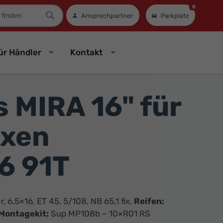
0
mer
Ansprechpartner
Parkplatz
ür Händler
Kontakt
 MIRA 16" für
exen
6 91T
, 6,5×16, ET 45, 5/108, NB 65,1 fix.
Reifen:
Montagekit:
Sup MP108b – 10×R01 RS