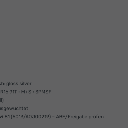
sh: gloss silver
R16 91T · M+S · 3PMSF
l)
ausgewuchtet
kW 81 (5013/AOJ00219) – ABE/Freigabe prüfen