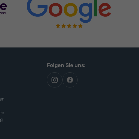
Folgen Sie uns:
autoflex
autoflex24
auf
auf
instagram
facebook
en
en
ng