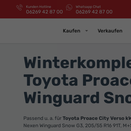
Kunden Hotline
Whatsapp Chat
06269 42 87 00
06269 42 87 00
Kaufen
Verkaufen
Winterkomple
Toyota Proac
Winguard Sn
Passend u. a. für
Toyota Proace City Verso k
Nexen Winguard Snow G3, 205/55 R16 91T, M