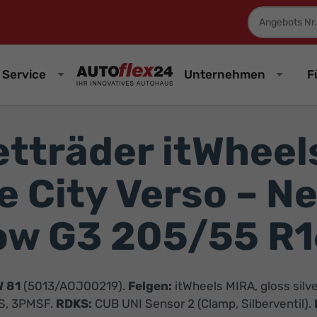
Fahrzeugnum
Service
Unternehmen
F
tträder itWheels
e City Verso – N
ow G3 205/55 R1
W 81
(
5013/AOJ00219
).
Felgen:
itWheels MIRA, gloss silver
+S, 3PMSF.
RDKS:
CUB UNI Sensor 2 (Clamp, Silberventil).