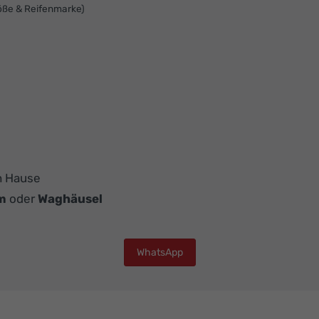
Größe & Reifenmarke)
h Hause
m
oder
Waghäusel
WhatsApp