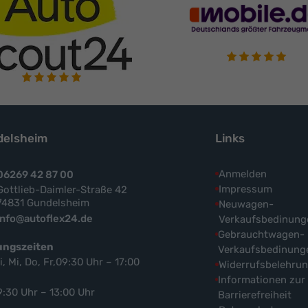
elsheim
Links
Anmelden
06269 42 87 00
Impressum
Gottlieb-Daimler-Straße 42
74831 Gundelsheim
Neuwagen-
info@autoflex24.de
Verkaufsbedinung
Gebrauchtwagen-
ungszeiten
Verkaufsbedinung
i, Mi, Do, Fr,09:30 Uhr – 17:00
Widerrufsbelehru
Informationen zur
9:30 Uhr – 13:00 Uhr
Barrierefreiheit