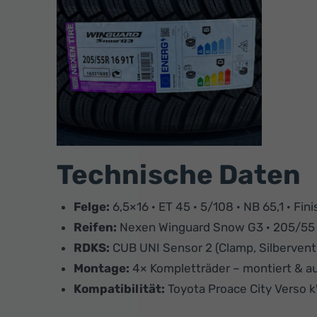
Technische Daten
Felge:
6,5×16 · ET 45 · 5/108 · NB 65,1 · Fini
Reifen:
Nexen Winguard Snow G3 · 205/55 
RDKS:
CUB UNI Sensor 2 (Clamp, Silberventi
Montage:
4× Kompletträder – montiert & 
Kompatibilität:
Toyota Proace City Verso 