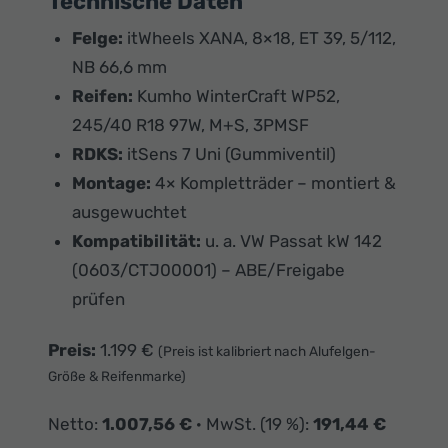
Technische Daten
Felge:
itWheels XANA, 8×18, ET 39, 5/112,
NB 66,6 mm
Reifen:
Kumho WinterCraft WP52,
245/40 R18 97W, M+S, 3PMSF
RDKS:
itSens 7 Uni (Gummiventil)
Montage:
4× Kompletträder – montiert &
ausgewuchtet
Kompatibilität:
u. a. VW Passat kW 142
(0603/CTJ00001) – ABE/Freigabe
prüfen
Preis:
1.199 €
(Preis ist kalibriert nach Alufelgen-
Größe & Reifenmarke)
Netto:
1.007,56 €
· MwSt. (19 %):
191,44 €