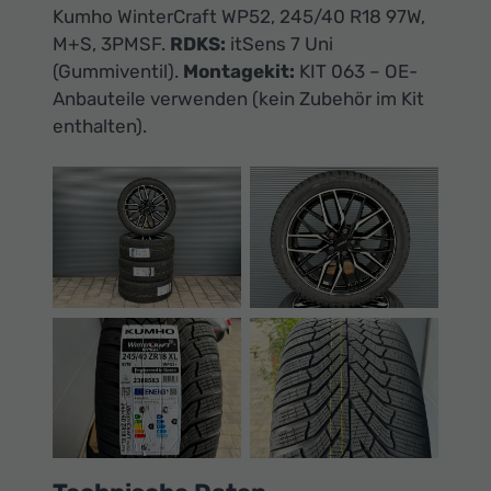
Ihr
Kumho WinterCraft WP52, 245/40 R18 97W,
Innovatives
M+S, 3PMSF.
RDKS:
itSens 7 Uni
Autohaus
(Gummiventil).
Montagekit:
KIT 063 – OE-
Anbauteile verwenden (kein Zubehör im Kit
enthalten).