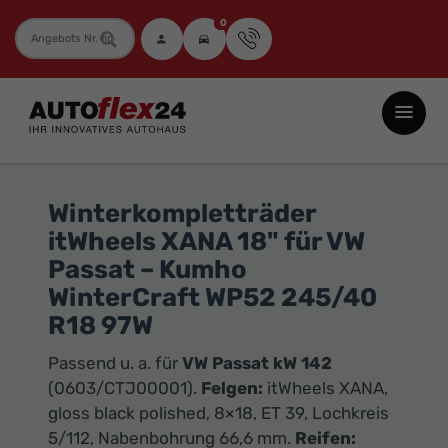
0
Fahrzeugnummer
Autoflex24
GmbH
-
EU-
Winterkompletträder
Neuwagen
itWheels XANA 18" für VW
Jahreswagen
Passat – Kumho
und
WinterCraft WP52 245/40
Gebrauchtwagen
R18 97W
zu
Passend u. a. für
VW Passat kW 142
Top-
(
0603/CTJ00001
).
Felgen:
itWheels XANA,
Preisen
gloss black polished, 8×18, ET 39, Lochkreis
-
5/112, Nabenbohrung 66,6 mm.
Reifen: