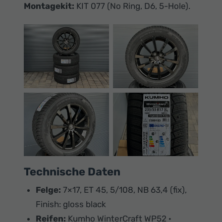
Ihr
Montagekit:
KIT 077 (No Ring, D6, 5-Hole).
Innovatives
Autohaus
Technische Daten
Felge:
7×17, ET 45, 5/108, NB 63,4 (fix),
Finish: gloss black
Reifen:
Kumho WinterCraft WP52 ·