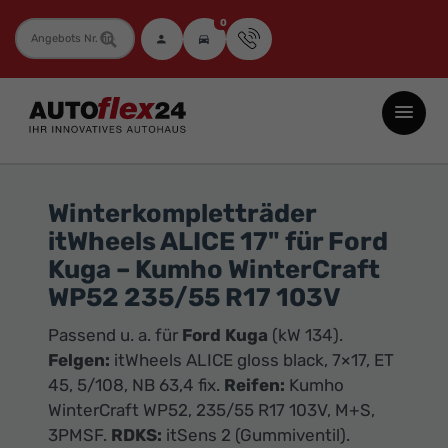
0
Fahrzeugnummer
Autoflex24
GmbH
-
EU-
Winterkompletträder
Neuwagen
itWheels ALICE 17" für Ford
Jahreswagen
Kuga – Kumho WinterCraft
und
WP52 235/55 R17 103V
Gebrauchtwagen
Passend u. a. für
Ford Kuga
(kW 134).
zu
Felgen:
itWheels ALICE gloss black, 7×17, ET
Top-
45, 5/108, NB 63,4 fix.
Reifen:
Kumho
Preisen
WinterCraft WP52, 235/55 R17 103V, M+S,
-
3PMSF.
RDKS:
itSens 2 (Gummiventil).