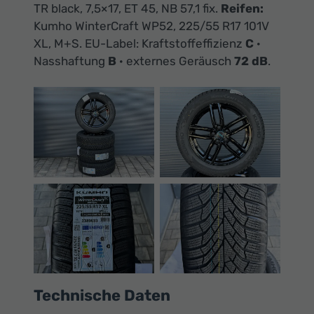
Ihr
TR black, 7,5×17, ET 45, NB 57,1 fix.
Reifen:
Innovatives
Kumho WinterCraft WP52, 225/55 R17 101V
XL, M+S. EU-Label: Kraftstoffeffizienz
C
·
Autohaus
Nasshaftung
B
· externes Geräusch
72 dB
.
Technische Daten