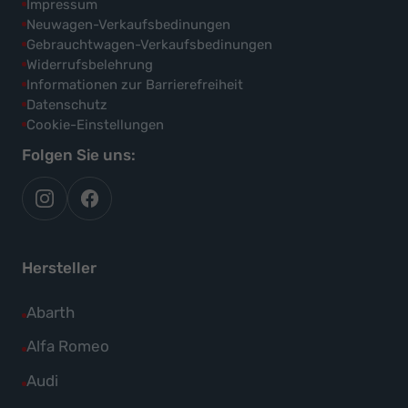
Impressum
Neuwagen-Verkaufsbedinungen
Gebrauchtwagen-Verkaufsbedinungen
Widerrufsbelehrung
Informationen zur Barrierefreiheit
Datenschutz
Cookie-Einstellungen
Folgen Sie uns:
autoflex
autoflex24
auf
auf
instagram
facebook
Hersteller
Alle
Abarth
Fahrzeuge
Alle
Alfa Romeo
von
Fahrzeuge
Alle
Audi
Abarth
von
Fahrzeuge