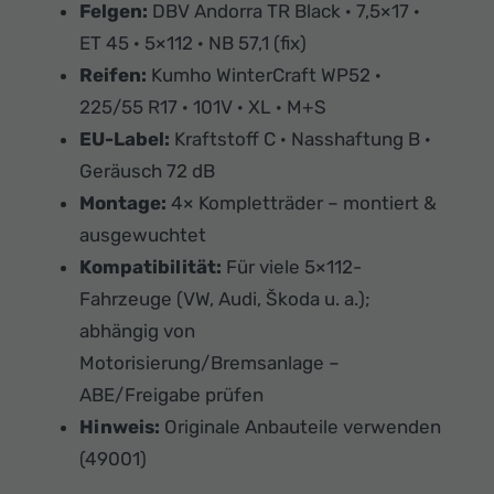
Felgen:
DBV Andorra TR Black · 7,5×17 ·
ET 45 · 5×112 · NB 57,1 (fix)
Reifen:
Kumho WinterCraft WP52 ·
225/55 R17 · 101V · XL · M+S
EU-Label:
Kraftstoff C · Nasshaftung B ·
Geräusch 72 dB
Montage:
4× Kompletträder – montiert &
ausgewuchtet
Kompatibilität:
Für viele 5×112-
Fahrzeuge (VW, Audi, Škoda u. a.);
abhängig von
Motorisierung/Bremsanlage –
ABE/Freigabe prüfen
Hinweis:
Originale Anbauteile verwenden
(49001)