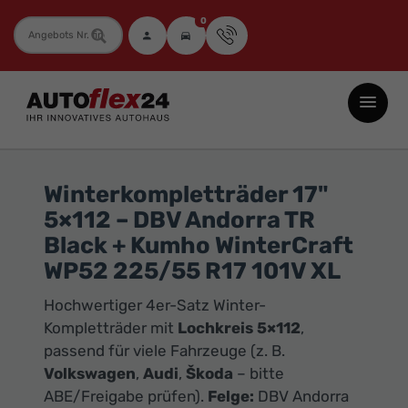
0
Fahrzeugnummer
Autoflex24
GmbH
-
EU-
Winterkompletträder 17"
Neuwagen
5×112 – DBV Andorra TR
Jahreswagen
Black + Kumho WinterCraft
und
WP52 225/55 R17 101V XL
Gebrauchtwagen
Hochwertiger 4er-Satz Winter-
zu
Kompletträder mit
Lochkreis 5×112
,
Top-
passend für viele Fahrzeuge (z. B.
Preisen
Volkswagen
,
Audi
,
Škoda
– bitte
-
ABE/Freigabe prüfen).
Felge:
DBV Andorra