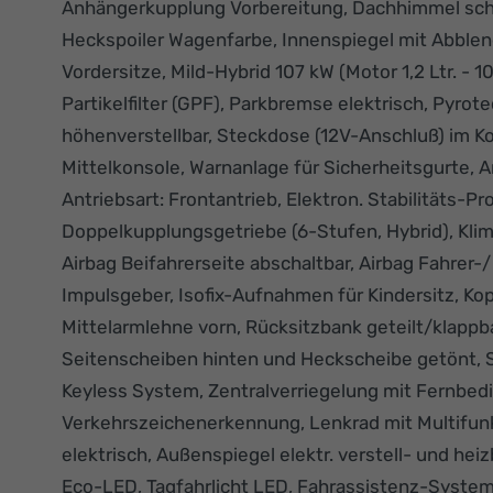
Anhängerkupplung Vorbereitung, Dachhimmel sch
Heckspoiler Wagenfarbe, Innenspiegel mit Abblend
Vordersitze, Mild-Hybrid 107 kW (Motor 1,2 Ltr. - 
Partikelfilter (GPF), Parkbremse elektrisch, Pyrot
höhenverstellbar, Steckdose (12V-Anschluß) im K
Mittelkonsole, Warnanlage für Sicherheitsgurte, 
Antriebsart: Frontantrieb, Elektron. Stabilitäts-
Doppelkupplungsgetriebe (6-Stufen, Hybrid), Klim
Airbag Beifahrerseite abschaltbar, Airbag Fahrer-/
Impulsgeber, Isofix-Aufnahmen für Kindersitz, K
Mittelarmlehne vorn, Rücksitzbank geteilt/klappb
Seitenscheiben hinten und Heckscheibe getönt, Si
Keyless System, Zentralverriegelung mit Fernbe
Verkehrszeichenerkennung, Lenkrad mit Multifun
elektrisch, Außenspiegel elektr. verstell- und hei
Eco-LED, Tagfahrlicht LED, Fahrassistenz-System