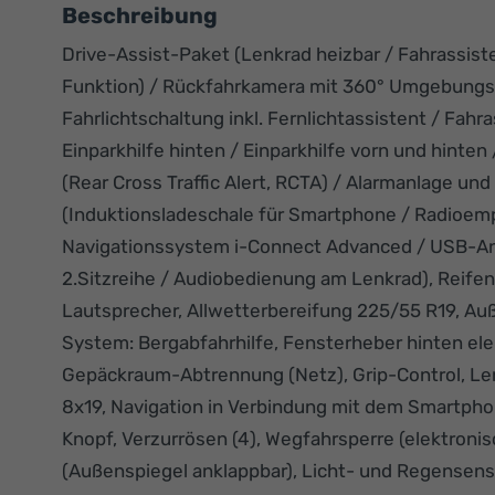
Beschreibung
Drive-Assist-Paket (Lenkrad heizbar / Fahrassis
Funktion) / Rückfahrkamera mit 360° Umgebungs
Fahrlichtschaltung inkl. Fernlichtassistent / Fah
Einparkhilfe hinten / Einparkhilfe vorn und hint
(Rear Cross Traffic Alert, RCTA) / Alarmanlage u
(Induktionsladeschale für Smartphone / Radioempf
Navigationssystem i-Connect Advanced / USB-Ans
2.Sitzreihe / Audiobedienung am Lenkrad), Reifen
Lautsprecher, Allwetterbereifung 225/55 R19, Au
System: Bergabfahrhilfe, Fensterheber hinten el
Gepäckraum-Abtrennung (Netz), Grip-Control, Len
8x19, Navigation in Verbindung mit dem Smartphone
Knopf, Verzurrösen (4), Wegfahrsperre (elektronis
(Außenspiegel anklappbar), Licht- und Regensen