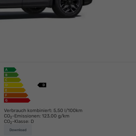
Ikaro Neureuther
+49 (0)6269 - 42870
E-Mail
Verbrauch kombiniert:
5,50 l/100km
CO
-Emissionen:
123,00 g/km
2
CO
-Klasse:
D
2
Download