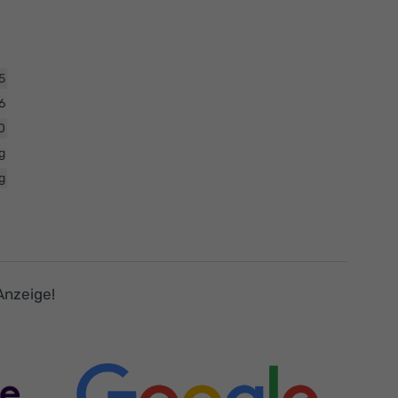
5
6
0
g
g
Anzeige!