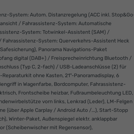
tenz-System: Autom. Distanzregelung (ACC inkl. Stop&Go
ansicht / Fahrassistenz-System: Automatische
rassistenz-System: Totwinkel-Assistent (SAM) /
en / Fahrassistenz-System: Querverkehrs-Assistent Heck
nd Safesicherung), Panorama Navigations-Paket
ang digital (DAB+) / Freisprecheinrichtung Bluetooth /
chluss (Typ C, 2-fach) / USB-Ladeanschlüsse (2) für
-Reparaturkit ohne Kasten, 21"-Panoramadisplay, 6
ßengriff in Wagenfarbe, Bordcomputer, Fahrassistenz-
ektrisch, Frontscheibe heizbar, Fußraumbeleuchtung LED,
denwirbelstütze vorn links, Lenkrad (Leder), LM-Felgen
 (über Apple Carplay / Android Auto /...), Start-Stopp
ch), Winter-Paket, Außenspiegel elektr. anklappbar
sor (Scheibenwischer mit Regensensor),