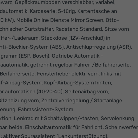
warz, Gepäckraumboden verschiebbar, variabel,
automatik, Karosserie: 5-türig, Kartentasche an
100 kW), Mobile Online Dienste Mirror Screen, Otto-
echnischer Gurtstraffer, Radstand Standard, Sitze vorn
offer-/Laderaum, Steckdose (12V-Anschluß) in
Anti-Blockier-System (ABS), Antischlupfregelung (ASR),
Programm (ESP, Bosch), Getriebe Automatik -
aautomatik, getrennt regelbar Fahrer-/Beifahrerseite,
Beifahrerseite, Fensterheber elektr. vorn, links mit
opf-Airbag-System, Kopf-Airbag-System hinten,
ar automatisch (40:20:40), Seitenairbag vorn,
tzheizung vorn, Zentralverriegelung / Startanlage
dienung, Fahrassistenz-System:
ktion, Lenkrad mit Schaltwippen/-tasten, Servolenkung
zbar, beide, Einschaltautomatik für Fahrlicht, Scheinwerfer
: aktiver Spurassistent (Lenkunterstützung),