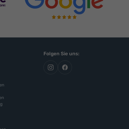
Folgen Sie uns:
autoflex
autoflex24
auf
auf
instagram
facebook
en
en
ng