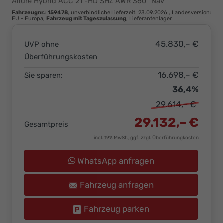
Allure Hybrid ACC 21"-HD SHZ AWR 360° Nav
Ihr
Fahrzeugnr.
:
159478
, unverbindliche Lieferzeit:
23.09.2026
, Landesversion:
Innovatives
EU - Europa,
Fahrzeug mit Tageszulassung
, Lieferantenlager
Autohaus
45.830,– €
UVP ohne
Überführungskosten
16.698,– €
Sie sparen:
36,4%
29.614,– €
29.132,– €
Gesamtpreis
incl. 19% MwSt., ggf. zzgl. Überführungkosten
WhatsApp anfragen
Fahrzeug anfragen
Fahrzeug parken