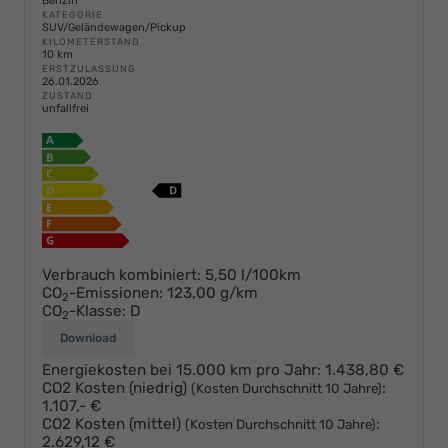
Benzin
KATEGORIE
SUV/Geländewagen/Pickup
KILOMETERSTAND
10 km
ERSTZULASSUNG
26.01.2026
ZUSTAND
unfallfrei
Verbrauch kombiniert:
5,50 l/100km
CO
-Emissionen:
123,00 g/km
2
CO
-Klasse:
D
2
Download
Energiekosten bei 15.000 km pro Jahr:
1.438,80 €
CO2 Kosten (niedrig)
:
(Kosten Durchschnitt 10 Jahre)
1.107,- €
CO2 Kosten (mittel)
:
(Kosten Durchschnitt 10 Jahre)
2.629,12 €