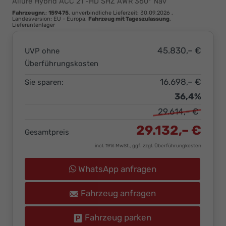
Allure Hybrid ACC 21"-HD SHZ AWR 360° Nav
Ihr
Fahrzeugnr.
:
159475
, unverbindliche Lieferzeit:
30.09.2026
,
Innovatives
Landesversion: EU - Europa,
Fahrzeug mit Tageszulassung
,
Lieferantenlager
Autohaus
45.830,– €
UVP ohne
Überführungskosten
16.698,– €
Sie sparen:
36,4%
29.614,– €
29.132,– €
Gesamtpreis
incl. 19% MwSt., ggf. zzgl. Überführungkosten
WhatsApp anfragen
Fahrzeug anfragen
Fahrzeug parken