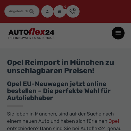
0
Fahrzeugnummer
Autoflex24
GmbH
-
EU-
Opel Reimport in München zu
Neuwagen
unschlagbaren Preisen!
Jahreswagen
und
Opel EU-Neuwagen jetzt online
bestellen – Die perfekte Wahl für
Gebrauchtwagen
Autoliebhaber
zu
Top-
Sie leben in München, sind auf der Suche nach
Preisen
einem neuen Auto und haben sich für einen
Opel
-
entschieden? Dann sind Sie bei Autoflex24 genau