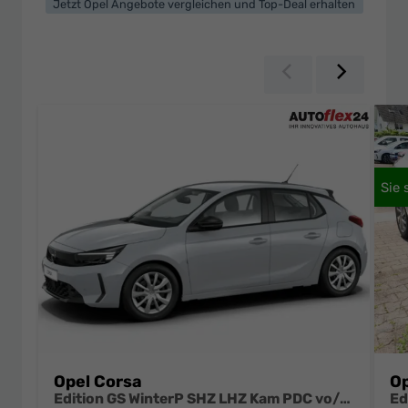
Jetzt Opel Angebote vergleichen und Top-Deal erhalten
Zurück
Weiter
Opel Corsa
Op
Edition GS WinterP SHZ LHZ Kam PDC vo/hi AppC Totw