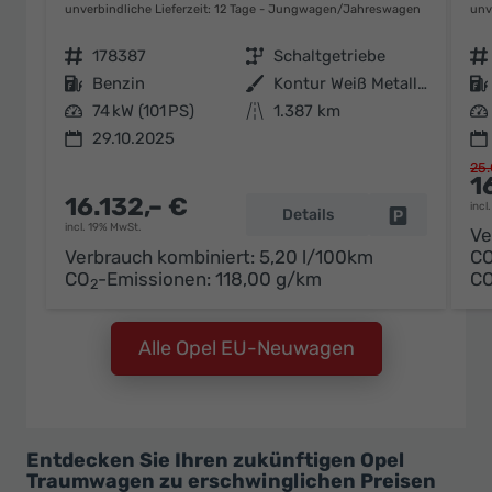
unverbindliche Lieferzeit:
12 Tage
Jungwagen/Jahreswagen
unv
Fahrzeugnr.
178387
Getriebe
Schaltgetriebe
Fahrzeugnr.
Kraftstoff
Benzin
Außenfarbe
Kontur Weiß Metallic
Kraftstoff
Leistung
74 kW (101 PS)
Kilometerstand
1.387 km
Leistung
29.10.2025
25.
1
16.132,– €
incl
Details
Fahrzeug pa
incl. 19% MwSt.
Ve
Verbrauch kombiniert:
5,20 l/100km
C
CO
-Emissionen:
118,00 g/km
C
2
Alle Opel EU-Neuwagen
Entdecken Sie Ihren zukünftigen Opel
Traumwagen zu erschwinglichen Preisen