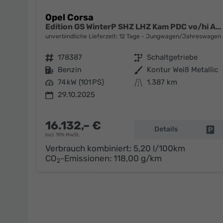
Opel Corsa
Edition GS WinterP SHZ LHZ Kam PDC vo/hi AppC Totw
unverbindliche Lieferzeit:
12 Tage
Jungwagen/Jahreswagen
Fahrzeugnr.
178387
Getriebe
Schaltgetriebe
Kraftstoff
Benzin
Außenfarbe
Kontur Weiß Metallic
Leistung
74 kW (101 PS)
Kilometerstand
1.387 km
29.10.2025
16.132,– €
Details
Fa
incl. 19% MwSt.
Verbrauch kombiniert:
5,20 l/100km
CO
-Emissionen:
118,00 g/km
2