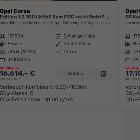
Opel Corsa
Opel
Edition 1.2 100 LM16Z Kam PDC vo/hi SichtP Temp
GS Ka
unverbindliche Lieferzeit:
12 Tage
Fahrzeug mit Tageszulassung
unverbin
Fahrzeugnr.
187534
Getriebe
Schaltgetriebe
Fahrzeugnr.
17
Kraftstoff
Benzin
Außenfarbe
Kristal Silver
Kraftstoff
Be
Leistung
74 kW (101 PS)
Kilometerstand
10 km
Leistung
74 
31.10.2025
29.
25.040,– €
25.990,
16.614,– €
17.1
Details
parken
Fahrzeug parken
incl. 19% MwSt.
incl. 19% 
Verbrauch kombiniert:
5,20 l/100km
Verbr
CO
-Klasse:
D
CO
-K
2
2
CO
-Emissionen:
118,00 g/km
CO
-
2
2