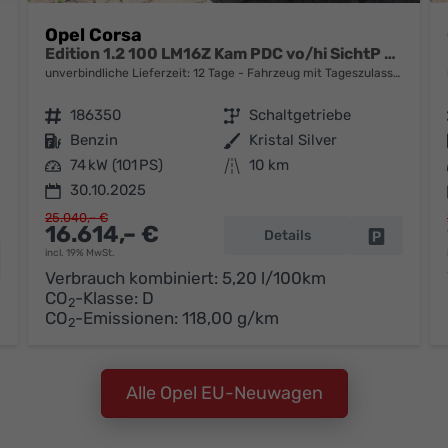
Opel Corsa
Edition 1.2 100 LM16Z Kam PDC vo/hi SichtP Temp
unverbindliche Lieferzeit:
12 Tage
Fahrzeug mit Tageszulassung
Fahrzeugnr.
186350
Getriebe
Schaltgetriebe
Kraftstoff
Benzin
Außenfarbe
Kristal Silver
Leistung
74 kW (101 PS)
Kilometerstand
10 km
30.10.2025
25.040,– €
16.614,– €
Details
Fahrzeug 
incl. 19% MwSt.
hrzeug parken
Verbrauch kombiniert:
5,20 l/100km
CO
-Klasse:
D
2
CO
-Emissionen:
118,00 g/km
2
Alle Opel EU-Neuwagen