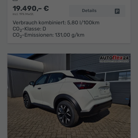
19.490,– €
Details
Fahrzeug 
incl. 19% MwSt.
Verbrauch kombiniert:
5,80 l/100km
CO
-Klasse:
D
2
CO
-Emissionen:
131,00 g/km
2