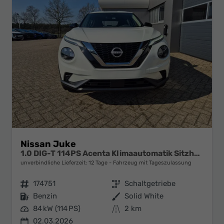
Nissan Juke
1.0 DIG-T 114PS Acenta Klimaautomatik Sitzheizung Rückf.Kamera Bluetooth Touchscreen wireless Apple CarPlay Android Auto
unverbindliche Lieferzeit:
12 Tage
Fahrzeug mit Tageszulassung
Fahrzeugnr.
174751
Getriebe
Schaltgetriebe
Kraftstoff
Benzin
Außenfarbe
Solid White
Leistung
84 kW (114 PS)
Kilometerstand
2 km
02.03.2026