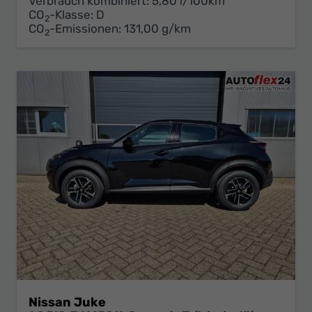
Verbrauch kombiniert:
5,80 l/100km
CO
-Klasse:
D
2
CO
-Emissionen:
131,00 g/km
2
Nissan Juke