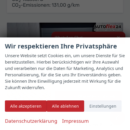
2
CO
-Emissionen:
131,00 g/km
2
×
WhatsApp Chat
Wir respektieren Ihre Privatsphäre
Hallo,
Unsere Website setzt Cookies ein, um unsere Dienste für Sie
bereitzustellen. Hierbei berücksichtigen wir Ihre Auswahl
ich interessiere mich für das oben
genannte Fahrzeug und freue mich
und verarbeiten nur die Daten für Marketing, Analytics und
über Eure Kontaktaufnahme.
Personalisierung, für die Sie uns Ihr Einverständnis geben.
Sie können Ihre Einwilligung jederzeit mit Wirkung für die
Viele Grüße
Zukunft widerrufen.
Jetzt per WhatsApp schreiben
Alle akzeptieren
Alle ablehnen
Einstellungen
✆
Nissan Juke
Datenschutzerklärung
Impressum
1.0 DIG-T 114PS N-Connecta Teil-Leder Klimaautomatik PDC v+h Rückf.Kamera Bluetooth Touchscreen Apple CarPlay Android Auto 17"LM
unverbindliche Lieferzeit:
12 Tage
Fahrzeug mit Tageszulassung