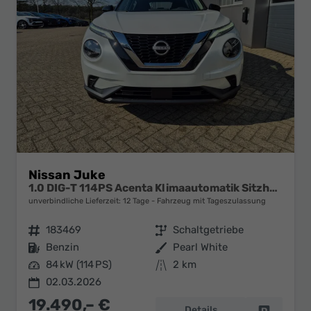
Nissan Juke
1.0 DIG-T 114PS Acenta Klimaautomatik Sitzheizung Rückf.Kamera Bluetooth Touchscreen wireless Apple CarPlay Android Auto
unverbindliche Lieferzeit:
12 Tage
Fahrzeug mit Tageszulassung
Fahrzeugnr.
183469
Getriebe
Schaltgetriebe
Kraftstoff
Benzin
Außenfarbe
Pearl White
Leistung
84 kW (114 PS)
Kilometerstand
2 km
02.03.2026
19.490,– €
Details
Fahrzeug 