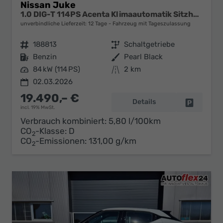
Nissan Juke
1.0 DIG-T 114PS Acenta Klimaautomatik Sitzheizung Rückf.Kamera Bluetooth Touchscreen wireless Apple CarPlay Android Auto
unverbindliche Lieferzeit:
12 Tage
Fahrzeug mit Tageszulassung
Fahrzeugnr.
188813
Getriebe
Schaltgetriebe
Kraftstoff
Benzin
Außenfarbe
Pearl Black
Leistung
84 kW (114 PS)
Kilometerstand
2 km
02.03.2026
19.490,– €
Details
Fahrzeug 
incl. 19% MwSt.
Verbrauch kombiniert:
5,80 l/100km
CO
-Klasse:
D
2
CO
-Emissionen:
131,00 g/km
2