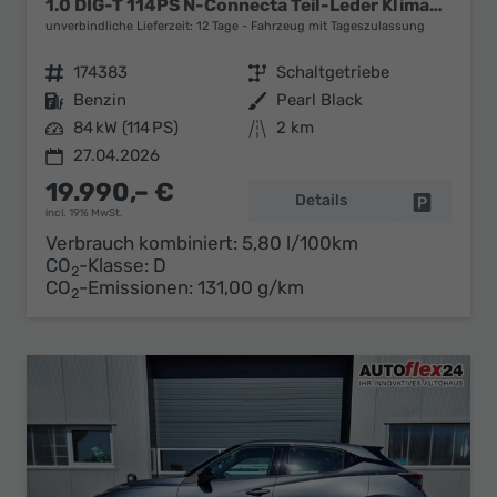
1.0 DIG-T 114PS N-Connecta Teil-Leder Klimaautomatik PDC v+h Rückf.Kamera Bluetooth Touchscreen Apple CarPlay Android Auto 17"LM
unverbindliche Lieferzeit:
12 Tage
Fahrzeug mit Tageszulassung
Fahrzeugnr.
174383
Getriebe
Schaltgetriebe
Kraftstoff
Benzin
Außenfarbe
Pearl Black
Leistung
84 kW (114 PS)
Kilometerstand
2 km
27.04.2026
19.990,– €
Details
Fahrzeug 
incl. 19% MwSt.
Verbrauch kombiniert:
5,80 l/100km
CO
-Klasse:
D
2
CO
-Emissionen:
131,00 g/km
2