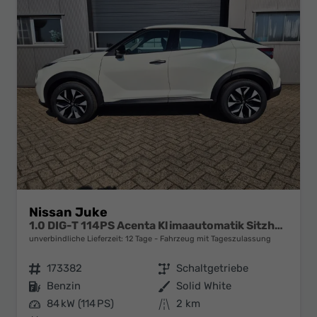
Nissan Juke
1.0 DIG-T 114PS Acenta Klimaautomatik Sitzheizung Rückf.Kamera Bluetooth Touchscreen wireless Apple CarPlay Android Auto
unverbindliche Lieferzeit:
12 Tage
Fahrzeug mit Tageszulassung
Fahrzeugnr.
173382
Getriebe
Schaltgetriebe
Kraftstoff
Benzin
Außenfarbe
Solid White
Leistung
84 kW (114 PS)
Kilometerstand
2 km