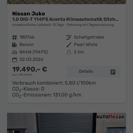
Nissan Juke
1.0 DIG-T 114PS Acenta Klimaautomatik Sitzheizung Rückf.Kamera Bluetooth Touchscreen wireless Apple CarPlay Android Auto
unverbindliche Lieferzeit:
12 Tage
Fahrzeug mit Tageszulassung
Fahrzeugnr.
180766
Getriebe
Schaltgetriebe
Kraftstoff
Benzin
Außenfarbe
Pearl White
Leistung
84 kW (114 PS)
Kilometerstand
2 km
02.03.2026
19.490,– €
Details
Fahrzeug 
incl. 19% MwSt.
Verbrauch kombiniert:
5,80 l/100km
CO
-Klasse:
D
2
CO
-Emissionen:
131,00 g/km
2