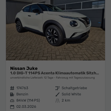
Nissan Juke
1.0 DIG-T 114PS Acenta Klimaautomatik Sitzheizung Rückf.Kamera Bluetooth Touchscreen wireless Apple CarPlay Android Auto
unverbindliche Lieferzeit:
12 Tage
Fahrzeug mit Tageszulassung
Fahrzeugnr.
174763
Getriebe
Schaltgetriebe
Kraftstoff
Benzin
Außenfarbe
Solid White
Leistung
84 kW (114 PS)
Kilometerstand
2 km
02.03.2026