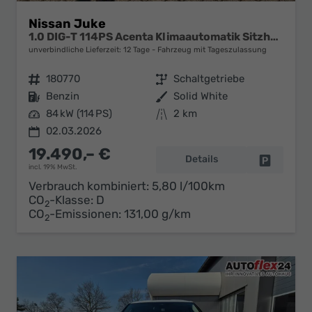
Nissan Juke
1.0 DIG-T 114PS Acenta Klimaautomatik Sitzheizung Rückf.Kamera Bluetooth Touchscreen wireless Apple CarPlay Android Auto
unverbindliche Lieferzeit:
12 Tage
Fahrzeug mit Tageszulassung
Fahrzeugnr.
180770
Getriebe
Schaltgetriebe
Kraftstoff
Benzin
Außenfarbe
Solid White
Leistung
84 kW (114 PS)
Kilometerstand
2 km
02.03.2026
19.490,– €
Details
Fahrzeug 
incl. 19% MwSt.
Verbrauch kombiniert:
5,80 l/100km
CO
-Klasse:
D
2
CO
-Emissionen:
131,00 g/km
2