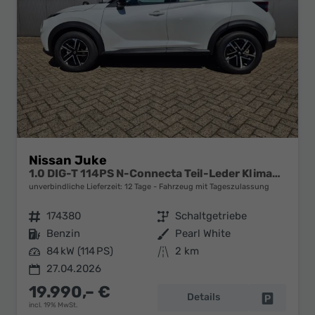
Nissan Juke
1.0 DIG-T 114PS N-Connecta Teil-Leder Klimaautomatik PDC v+h Rückf.Kamera Bluetooth Touchscreen Apple CarPlay Android Auto 17"LM
unverbindliche Lieferzeit:
12 Tage
Fahrzeug mit Tageszulassung
Fahrzeugnr.
174380
Getriebe
Schaltgetriebe
Kraftstoff
Benzin
Außenfarbe
Pearl White
Leistung
84 kW (114 PS)
Kilometerstand
2 km
27.04.2026
19.990,– €
Details
Fahrzeug 
incl. 19% MwSt.