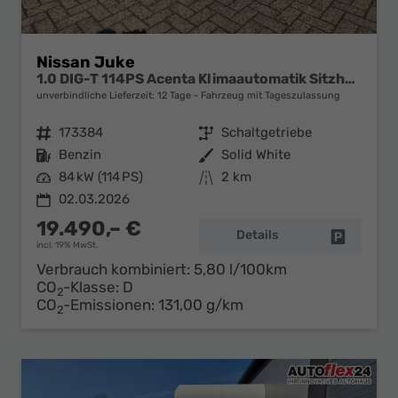
Nissan Juke
1.0 DIG-T 114PS Acenta Klimaautomatik Sitzheizung Rückf.Kamera Bluetooth Touchscreen wireless Apple CarPlay Android Auto
unverbindliche Lieferzeit:
12 Tage
Fahrzeug mit Tageszulassung
Fahrzeugnr.
173384
Getriebe
Schaltgetriebe
Kraftstoff
Benzin
Außenfarbe
Solid White
Leistung
84 kW (114 PS)
Kilometerstand
2 km
02.03.2026
19.490,– €
Details
Fahrzeug 
incl. 19% MwSt.
Verbrauch kombiniert:
5,80 l/100km
CO
-Klasse:
D
2
CO
-Emissionen:
131,00 g/km
2