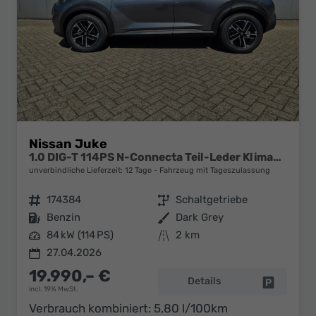
Nissan Juke
1.0 DIG-T 114PS N-Connecta Teil-Leder Klimaautomatik PDC v+h Rückf.Kamera Bluetooth Touchscreen Apple CarPlay Android Auto 17"LM
unverbindliche Lieferzeit:
12 Tage
Fahrzeug mit Tageszulassung
Fahrzeugnr.
174384
Getriebe
Schaltgetriebe
Kraftstoff
Benzin
Außenfarbe
Dark Grey
Leistung
84 kW (114 PS)
Kilometerstand
2 km
27.04.2026
19.990,– €
Details
Fahrzeug 
incl. 19% MwSt.
Verbrauch kombiniert:
5,80 l/100km