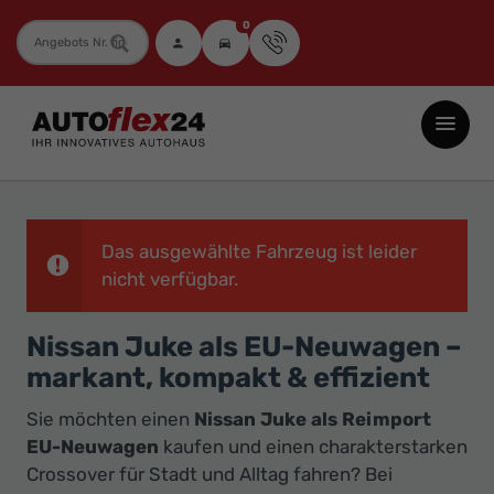
0
Fahrzeugnummer
Autoflex24
GmbH
-
EU-
Neuwagen
Das ausgewählte Fahrzeug ist leider
Jahreswagen
nicht verfügbar.
und
Nissan Juke als EU-Neuwagen –
Gebrauchtwagen
markant, kompakt & effizient
zu
Top-
Sie möchten einen
Nissan Juke als Reimport
Preisen
EU-Neuwagen
kaufen und einen charakterstarken
-
Crossover für Stadt und Alltag fahren? Bei