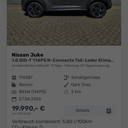
Nissan Juke
1.0 DIG-T 114PS N-Connecta Teil-Leder Klimaautomatik PDC v+h Rückf.Kamera Bluetooth Touchscreen Apple CarPlay Android Auto 17"LM
unverbindliche Lieferzeit:
12 Tage
Fahrzeug mit Tageszulassung
Fahrzeugnr.
174387
Getriebe
Schaltgetriebe
Kraftstoff
Benzin
Außenfarbe
Dark Grey
Leistung
84 kW (114 PS)
Kilometerstand
2 km
27.04.2026
19.990,– €
Details
Fahrzeug 
incl. 19% MwSt.
Verbrauch kombiniert:
5,80 l/100km
CO
-Klasse:
D