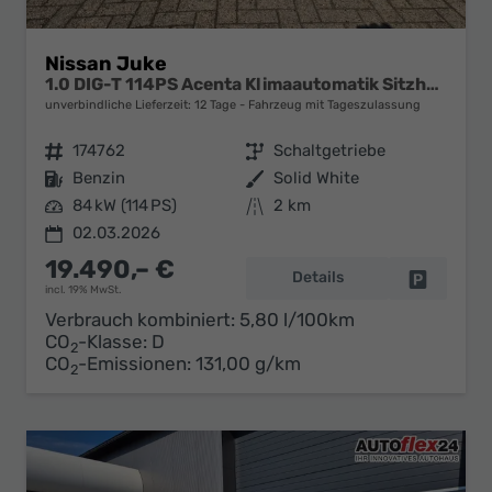
Nissan Juke
1.0 DIG-T 114PS Acenta Klimaautomatik Sitzheizung Rückf.Kamera Bluetooth Touchscreen wireless Apple CarPlay Android Auto
unverbindliche Lieferzeit:
12 Tage
Fahrzeug mit Tageszulassung
Fahrzeugnr.
174762
Getriebe
Schaltgetriebe
Kraftstoff
Benzin
Außenfarbe
Solid White
Leistung
84 kW (114 PS)
Kilometerstand
2 km
02.03.2026
19.490,– €
Details
Fahrzeug 
incl. 19% MwSt.
Verbrauch kombiniert:
5,80 l/100km
CO
-Klasse:
D
2
CO
-Emissionen:
131,00 g/km
2