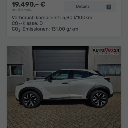
19.490,– €
Details
Fahrzeug 
incl. 19% MwSt.
Verbrauch kombiniert:
5,80 l/100km
CO
-Klasse:
D
2
CO
-Emissionen:
131,00 g/km
2