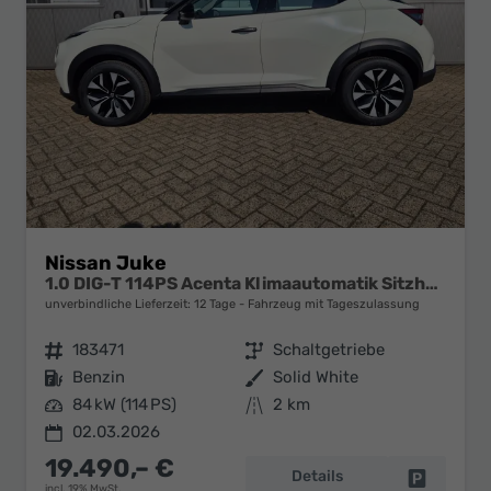
Nissan Juke
1.0 DIG-T 114PS Acenta Klimaautomatik Sitzheizung Rückf.Kamera Bluetooth Touchscreen wireless Apple CarPlay Android Auto
unverbindliche Lieferzeit:
12 Tage
Fahrzeug mit Tageszulassung
Fahrzeugnr.
183471
Getriebe
Schaltgetriebe
Kraftstoff
Benzin
Außenfarbe
Solid White
Leistung
84 kW (114 PS)
Kilometerstand
2 km
02.03.2026
19.490,– €
Details
Fahrzeug 
incl. 19% MwSt.