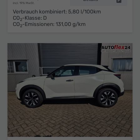
incl. 19% MwSt.
Verbrauch kombiniert:
5,80 l/100km
CO
-Klasse:
D
2
CO
-Emissionen:
131,00 g/km
2