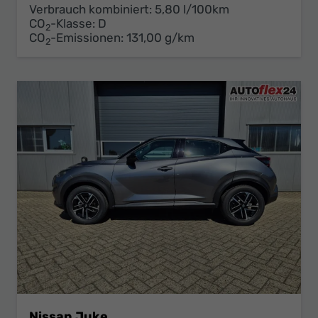
Verbrauch kombiniert:
5,80 l/100km
CO
-Klasse:
D
2
CO
-Emissionen:
131,00 g/km
2
Nissan Juke