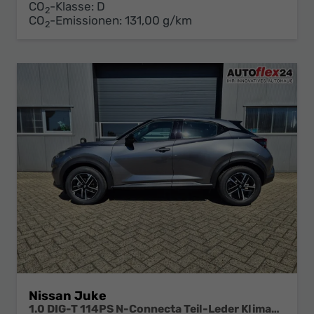
CO
-Klasse:
D
2
CO
-Emissionen:
131,00 g/km
2
Nissan Juke
1.0 DIG-T 114PS N-Connecta Teil-Leder Klimaautomatik PDC v+h Rückf.Kamera Bluetooth Touchscreen Apple CarPlay Android Auto 17"LM