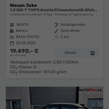
Nissan Juke
1.0 DIG-T 114PS Acenta Klimaautomatik Sitzheizung Rückf.Kamera Bluetooth Touchscreen wireless Apple CarPlay Android Auto
unverbindliche Lieferzeit:
12 Tage
Fahrzeug mit Tageszulassung
Fahrzeugnr.
183470
Getriebe
Schaltgetriebe
Kraftstoff
Benzin
Außenfarbe
Solid White
Leistung
84 kW (114 PS)
Kilometerstand
2 km
02.03.2026
19.490,– €
Details
Fahrzeug 
incl. 19% MwSt.
Verbrauch kombiniert:
5,80 l/100km
CO
-Klasse:
D
2
CO
-Emissionen:
131,00 g/km
2