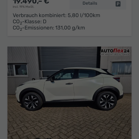
19.490,– €
Details
Fahrzeug 
incl. 19% MwSt.
Verbrauch kombiniert:
5,80 l/100km
CO
-Klasse:
D
2
CO
-Emissionen:
131,00 g/km
2