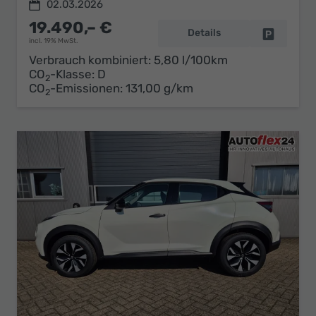
02.03.2026
19.490,– €
Details
Fahrzeug 
incl. 19% MwSt.
Verbrauch kombiniert:
5,80 l/100km
CO
-Klasse:
D
2
CO
-Emissionen:
131,00 g/km
2