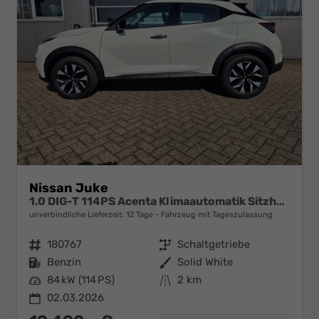
Nissan Juke
1.0 DIG-T 114PS Acenta Klimaautomatik Sitzheizung Rückf.Kamera Bluetooth Touchscreen wireless Apple CarPlay Android Auto
unverbindliche Lieferzeit:
12 Tage
Fahrzeug mit Tageszulassung
Fahrzeugnr.
180767
Getriebe
Schaltgetriebe
Kraftstoff
Benzin
Außenfarbe
Solid White
Leistung
84 kW (114 PS)
Kilometerstand
2 km
02.03.2026