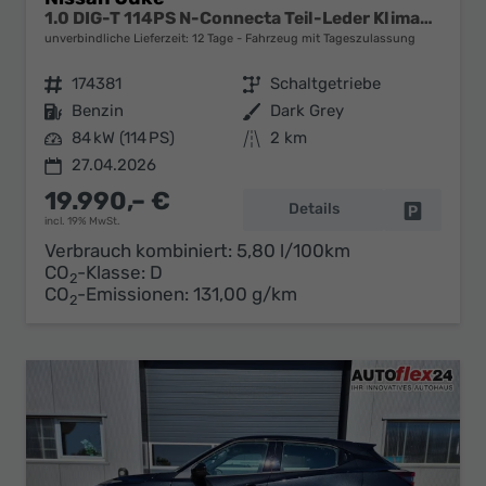
1.0 DIG-T 114PS N-Connecta Teil-Leder Klimaautomatik PDC v+h Rückf.Kamera Bluetooth Touchscreen Apple CarPlay Android Auto 17"LM
unverbindliche Lieferzeit:
12 Tage
Fahrzeug mit Tageszulassung
Fahrzeugnr.
174381
Getriebe
Schaltgetriebe
Kraftstoff
Benzin
Außenfarbe
Dark Grey
Leistung
84 kW (114 PS)
Kilometerstand
2 km
27.04.2026
19.990,– €
Details
Fahrzeug 
incl. 19% MwSt.
Verbrauch kombiniert:
5,80 l/100km
CO
-Klasse:
D
2
CO
-Emissionen:
131,00 g/km
2