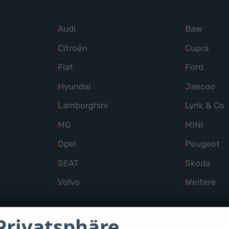
Alle
Audi
Alle
Baw
Fahrzeuge
Fahrzeuge
Alle
Citroën
Alle
Cupra
von
von
Fahrzeuge
Fahrzeuge
Alle
Fiat
Alle
Ford
Audi
Baw
von
von
Fahrzeuge
Fahrzeuge
Alle
Hyundai
Alle
Jaecoo
anzeigen
anzeigen
Citroën
Cupra
von
von
Fahrzeuge
Fahrzeuge
Alle
Lamborghini
Alle
Lynk & Co
anzeigen
anzeigen
Fiat
Ford
von
von
Fahrzeuge
Fahrzeuge
Alle
MG
Alle
MINI
anzeigen
anzeigen
Hyundai
Jaecoo
von
von
Fahrzeuge
Fahrzeuge
Alle
Opel
Alle
Peugeot
anzeigen
anzeigen
Lamborghini
Lynk
von
von
Fahrzeuge
Fahrzeuge
Alle
SEAT
Alle
Skoda
anzeigen
&
MG
MINI
von
von
Fahrzeuge
Fahrzeuge
Co
Alle
Volvo
Alle
Weitere
anzeigen
anzeigen
Opel
Peugeot
von
von
anzeigen
Fahrzeuge
Fahrzeuge
anzeigen
anzeigen
SEAT
Skoda
von
von
Privatsphäre
anzeigen
anzeigen
Volvo
Weitere