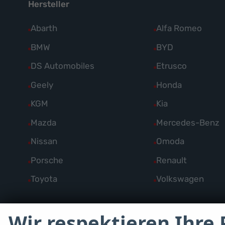
Hersteller
Alle
Abarth
Alle
Alfa Romeo
Fahrzeuge
Fahrzeuge
Alle
BMW
Alle
BYD
von
von
Fahrzeuge
Fahrzeuge
Alle
DS Automobiles
Alle
Etrusco
Abarth
Alfa
von
von
Fahrzeuge
Fahrzeuge
Alle
Geely
Alle
Honda
anzeigen
Romeo
BMW
BYD
von
von
Fahrzeuge
Fahrzeuge
anzeigen
Alle
KGM
Alle
Kia
anzeigen
anzeigen
DS
Etrusco
von
von
Fahrzeuge
Fahrzeuge
Alle
Mazda
Alle
Mercedes-Benz
Automobiles
anzeigen
Geely
Honda
von
von
Fahrzeuge
Fahrzeuge
anzeigen
Alle
Nissan
Alle
Omoda
anzeigen
anzeigen
KGM
Kia
von
von
Fahrzeuge
Fahrzeuge
Alle
Porsche
Alle
Renault
anzeigen
anzeigen
Mazda
Mercedes-
von
von
Fahrzeuge
Fahrzeuge
Alle
Toyota
Alle
Volkswagen
anzeigen
Benz
Nissan
Omoda
von
von
Fahrzeuge
Fahrzeuge
anzeigen
anzeigen
anzeigen
Porsche
Renault
von
von
Wir respektieren Ihre 
anzeigen
anzeigen
Toyota
Volkswagen