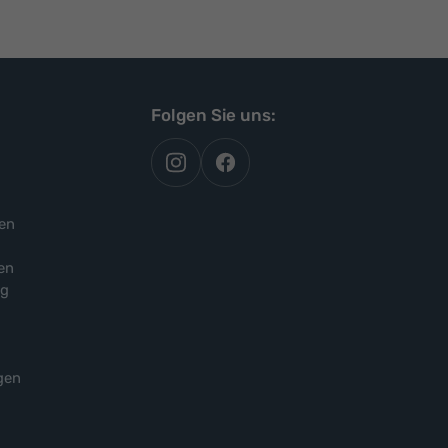
Folgen Sie uns:
autoflex
autoflex24
auf
auf
instagram
facebook
en
en
ng
gen