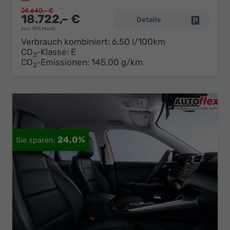
24.640,– €
18.722,– €
Details
Fahrzeug 
incl. 19% MwSt.
Verbrauch kombiniert:
6,50 l/100km
CO
-Klasse:
E
2
CO
-Emissionen:
145,00 g/km
2
24,0%