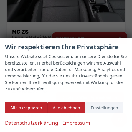
MG ZS
Luxury Hybrid+ Pano ACC 360Kam Nav LED SHZ
×
WhatsApp Chat
unverbindliche Lieferzeit:
23.09.2026
Fahrzeug mit Tageszulassung
Wir respektieren Ihre Privatsphäre
Hallo,
Fahrzeugnr.
189931
Getriebe
Automatik
Unsere Website setzt Cookies ein, um unsere Dienste für Sie
bereitzustellen. Hierbei berücksichtigen wir Ihre Auswahl
Kraftstoff
Hybrid Benzin
Außenfarbe
Cosmic Silver Metallic
ich interessiere mich für das oben
genannte Fahrzeug und freue mich
und verarbeiten nur die Daten für Marketing, Analytics und
Leistung
75 kW (102 PS)
Kilometerstand
10 km
über Eure Kontaktaufnahme.
Personalisierung, für die Sie uns Ihr Einverständnis geben.
15.07.2026
Sie können Ihre Einwilligung jederzeit mit Wirkung für die
Viele Grüße
29.640,– €
Zukunft widerrufen.
24.629,– €
Details
Fahrzeug 
incl. 19% MwSt.
Jetzt per WhatsApp schreiben
Verbrauch kombiniert:
5,10 l/100km
Alle akzeptieren
Alle ablehnen
Einstellungen
CO
-Klasse:
C
2
CO
-Emissionen:
115,00 g/km
2
✆
Datenschutzerklärung
Impressum