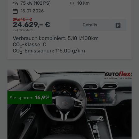
Leistung
75 kW (102 PS)
Kilometerstand
10 km
15.07.2026
29.640,– €
24.629,– €
Details
Fahrzeug 
incl. 19% MwSt.
Verbrauch kombiniert:
5,10 l/100km
CO
-Klasse:
C
2
CO
-Emissionen:
115,00 g/km
2
16,9%