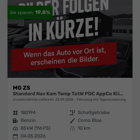
19,8%
MG ZS
Standard Nav Kam Temp TotW PDC AppCo Klimaaut
unverbindliche Lieferzeit:
23.09.2026
Fahrzeug mit Tageszulassung
Fahrzeugnr.
180194
Getriebe
Schaltgetriebe
Kraftstoff
Benzin
Außenfarbe
Como Blue
Leistung
85 kW (116 PS)
Kilometerstand
10 km
04.05.2026