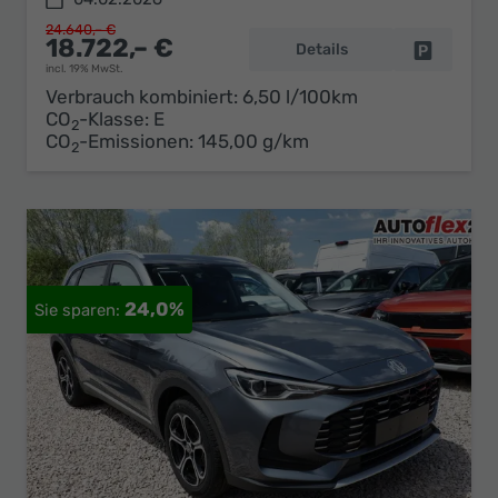
24.640,– €
18.722,– €
Details
Fahrzeug 
incl. 19% MwSt.
Verbrauch kombiniert:
6,50 l/100km
CO
-Klasse:
E
2
CO
-Emissionen:
145,00 g/km
2
24,0%