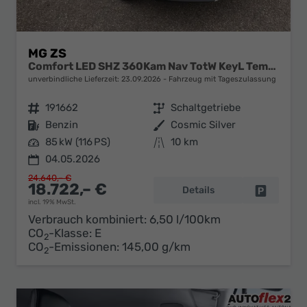
MG ZS
Comfort LED SHZ 360Kam Nav TotW KeyL Temp 17Z
unverbindliche Lieferzeit:
23.09.2026
Fahrzeug mit Tageszulassung
Fahrzeugnr.
191662
Getriebe
Schaltgetriebe
Kraftstoff
Benzin
Außenfarbe
Cosmic Silver
Leistung
85 kW (116 PS)
Kilometerstand
10 km
04.05.2026
24.640,– €
18.722,– €
Details
Fahrzeug 
incl. 19% MwSt.
Verbrauch kombiniert:
6,50 l/100km
CO
-Klasse:
E
2
CO
-Emissionen:
145,00 g/km
2