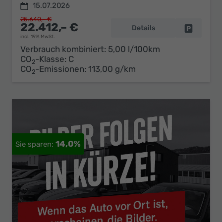
15.07.2026
25.640,– €
22.412,– €
Details
Fahrzeug 
incl. 19% MwSt.
Verbrauch kombiniert:
5,00 l/100km
CO
-Klasse:
C
2
CO
-Emissionen:
113,00 g/km
2
14,0%