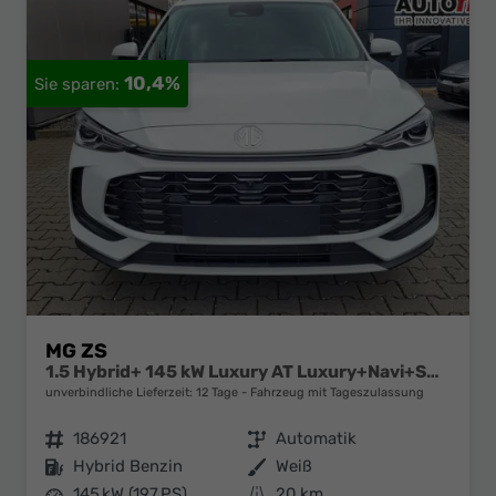
10,4%
MG ZS
1.5 Hybrid+ 145 kW Luxury AT Luxury+Navi+SHZ+Kamera+ACA+18
unverbindliche Lieferzeit:
12 Tage
Fahrzeug mit Tageszulassung
Fahrzeugnr.
186921
Getriebe
Automatik
Kraftstoff
Hybrid Benzin
Außenfarbe
Weiß
Leistung
145 kW (197 PS)
Kilometerstand
20 km