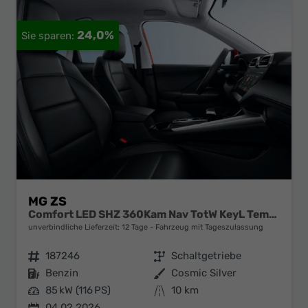
24,0%
MG ZS
Comfort LED SHZ 360Kam Nav TotW KeyL Temp 17Z
unverbindliche Lieferzeit:
12 Tage
Fahrzeug mit Tageszulassung
Fahrzeugnr.
187246
Getriebe
Schaltgetriebe
Kraftstoff
Benzin
Außenfarbe
Cosmic Silver
Leistung
85 kW (116 PS)
Kilometerstand
10 km
04.02.2026