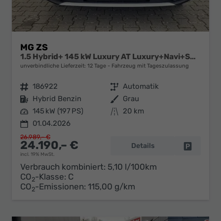
MG ZS
1.5 Hybrid+ 145 kW Luxury AT Luxury+Navi+SHZ+Kamera+ACA+18
unverbindliche Lieferzeit:
12 Tage
Fahrzeug mit Tageszulassung
Fahrzeugnr.
186922
Getriebe
Automatik
Kraftstoff
Hybrid Benzin
Außenfarbe
Grau
Leistung
145 kW (197 PS)
Kilometerstand
20 km
01.04.2026
26.989,– €
24.190,– €
Details
Fahrzeug 
incl. 19% MwSt.
Verbrauch kombiniert:
5,10 l/100km
CO
-Klasse:
C
2
CO
-Emissionen:
115,00 g/km
2