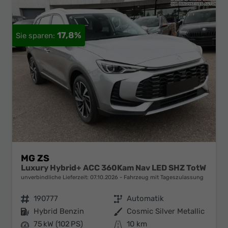
17,8%
MG ZS
Luxury Hybrid+ ACC 360Kam Nav LED SHZ TotW
unverbindliche Lieferzeit:
07.10.2026
Fahrzeug mit Tageszulassung
Fahrzeugnr.
190777
Getriebe
Automatik
Kraftstoff
Hybrid Benzin
Außenfarbe
Cosmic Silver Metallic
Leistung
75 kW (102 PS)
Kilometerstand
10 km