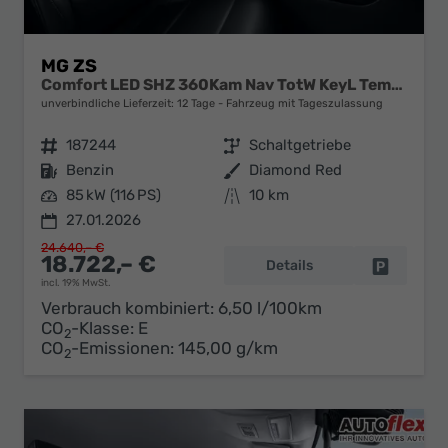
MG ZS
Comfort LED SHZ 360Kam Nav TotW KeyL Temp 17Z
unverbindliche Lieferzeit:
12 Tage
Fahrzeug mit Tageszulassung
Fahrzeugnr.
187244
Getriebe
Schaltgetriebe
Kraftstoff
Benzin
Außenfarbe
Diamond Red
Leistung
85 kW (116 PS)
Kilometerstand
10 km
27.01.2026
24.640,– €
18.722,– €
Details
Fahrzeug 
incl. 19% MwSt.
Verbrauch kombiniert:
6,50 l/100km
CO
-Klasse:
E
2
CO
-Emissionen:
145,00 g/km
2