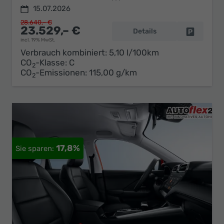
15.07.2026
28.640,– €
23.529,– €
Details
Fahrzeug 
incl. 19% MwSt.
Verbrauch kombiniert:
5,10 l/100km
CO
-Klasse:
C
2
CO
-Emissionen:
115,00 g/km
2
17,8%