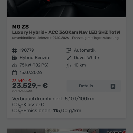
MG ZS
Luxury Hybrid+ ACC 360Kam Nav LED SHZ TotW
unverbindliche Lieferzeit:
07.10.2026
Fahrzeug mit Tageszulassung
Fahrzeugnr.
190779
Getriebe
Automatik
Kraftstoff
Hybrid Benzin
Außenfarbe
Dover White
Leistung
75 kW (102 PS)
Kilometerstand
10 km
15.07.2026
28.640,– €
23.529,– €
Details
Fahrzeug 
incl. 19% MwSt.
Verbrauch kombiniert:
5,10 l/100km
CO
-Klasse:
C
2
CO
-Emissionen:
115,00 g/km
2