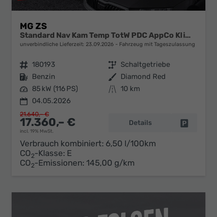
MG ZS
Standard Nav Kam Temp TotW PDC AppCo Klimaaut
unverbindliche Lieferzeit:
23.09.2026
Fahrzeug mit Tageszulassung
Fahrzeugnr.
180193
Getriebe
Schaltgetriebe
Kraftstoff
Benzin
Außenfarbe
Diamond Red
Leistung
85 kW (116 PS)
Kilometerstand
10 km
04.05.2026
21.640,– €
17.360,– €
Details
Fahrzeug 
incl. 19% MwSt.
Verbrauch kombiniert:
6,50 l/100km
CO
-Klasse:
E
2
CO
-Emissionen:
145,00 g/km
2