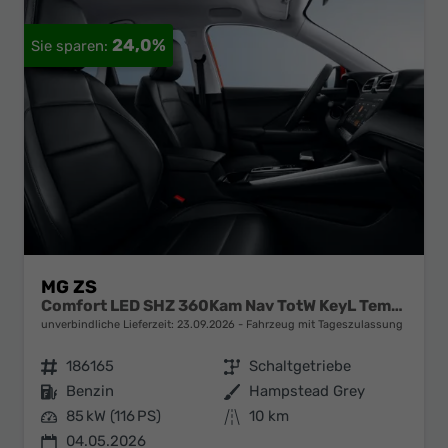
24,0%
MG ZS
Comfort LED SHZ 360Kam Nav TotW KeyL Temp 17Z
unverbindliche Lieferzeit:
23.09.2026
Fahrzeug mit Tageszulassung
Fahrzeugnr.
186165
Getriebe
Schaltgetriebe
Kraftstoff
Benzin
Außenfarbe
Hampstead Grey
Leistung
85 kW (116 PS)
Kilometerstand
10 km
04.05.2026