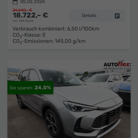
05.02.2026
24.640,– €
18.722,– €
Details
Fahrzeug 
incl. 19% MwSt.
Verbrauch kombiniert:
6,50 l/100km
CO
-Klasse:
E
2
CO
-Emissionen:
145,00 g/km
2
24,0%