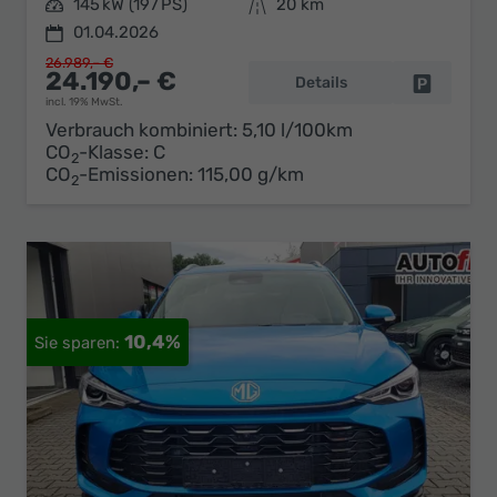
Leistung
145 kW (197 PS)
Kilometerstand
20 km
01.04.2026
26.989,– €
24.190,– €
Details
Fahrzeug 
incl. 19% MwSt.
Verbrauch kombiniert:
5,10 l/100km
CO
-Klasse:
C
2
CO
-Emissionen:
115,00 g/km
2
10,4%