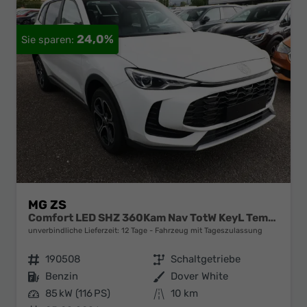
24,0%
MG ZS
Comfort LED SHZ 360Kam Nav TotW KeyL Temp 17Z
unverbindliche Lieferzeit:
12 Tage
Fahrzeug mit Tageszulassung
Fahrzeugnr.
190508
Getriebe
Schaltgetriebe
Kraftstoff
Benzin
Außenfarbe
Dover White
Leistung
85 kW (116 PS)
Kilometerstand
10 km