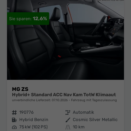
12,6%
MG ZS
Hybrid+ Standard ACC Nav Kam TotW Klimaaut
unverbindliche Lieferzeit:
07.10.2026
Fahrzeug mit Tageszulassung
Fahrzeugnr.
190776
Getriebe
Automatik
Kraftstoff
Hybrid Benzin
Außenfarbe
Cosmic Silver Metallic
Leistung
75 kW (102 PS)
Kilometerstand
10 km