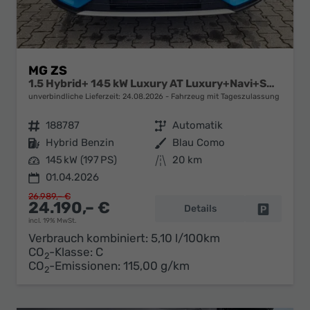
MG ZS
1.5 Hybrid+ 145 kW Luxury AT Luxury+Navi+SHZ+Kamera+ACA+18
unverbindliche Lieferzeit:
24.08.2026
Fahrzeug mit Tageszulassung
Fahrzeugnr.
188787
Getriebe
Automatik
Kraftstoff
Hybrid Benzin
Außenfarbe
Blau Como
Leistung
145 kW (197 PS)
Kilometerstand
20 km
01.04.2026
26.989,– €
24.190,– €
Details
Fahrzeug 
incl. 19% MwSt.
Verbrauch kombiniert:
5,10 l/100km
CO
-Klasse:
C
2
CO
-Emissionen:
115,00 g/km
2