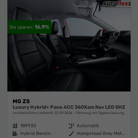
16,9%
MG ZS
Luxury Hybrid+ Pano ACC 360Kam Nav LED SHZ
unverbindliche Lieferzeit:
23.09.2026
Fahrzeug mit Tageszulassung
Fahrzeugnr.
189930
Getriebe
Automatik
Kraftstoff
Hybrid Benzin
Außenfarbe
Hampstead Grey Metallic