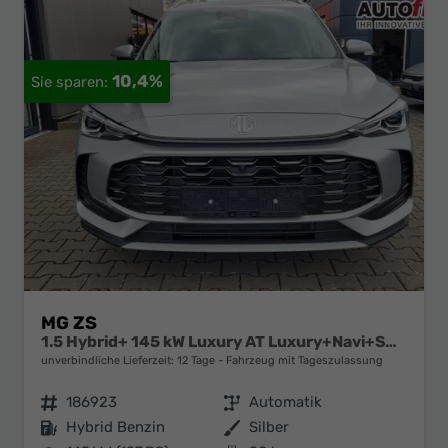
10,4%
MG ZS
1.5 Hybrid+ 145 kW Luxury AT Luxury+Navi+SHZ+Kamera+ACA+18
unverbindliche Lieferzeit:
12 Tage
Fahrzeug mit Tageszulassung
Fahrzeugnr.
186923
Getriebe
Automatik
Kraftstoff
Hybrid Benzin
Außenfarbe
Silber