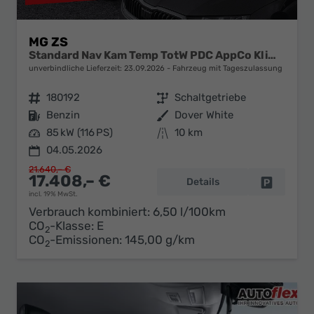
MG ZS
Standard Nav Kam Temp TotW PDC AppCo Klimaaut
unverbindliche Lieferzeit:
23.09.2026
Fahrzeug mit Tageszulassung
Fahrzeugnr.
180192
Getriebe
Schaltgetriebe
Kraftstoff
Benzin
Außenfarbe
Dover White
Leistung
85 kW (116 PS)
Kilometerstand
10 km
04.05.2026
21.640,– €
17.408,– €
Details
Fahrzeug 
incl. 19% MwSt.
Verbrauch kombiniert:
6,50 l/100km
CO
-Klasse:
E
2
CO
-Emissionen:
145,00 g/km
2