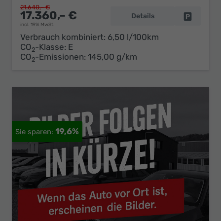
21.640,– €
17.360,– €
Details
Fahrzeug 
incl. 19% MwSt.
Verbrauch kombiniert:
6,50 l/100km
CO
-Klasse:
E
2
CO
-Emissionen:
145,00 g/km
2
19,6%