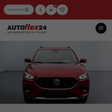
0
Fahrzeugnummer
Autoflex24
GmbH
-
EU-
Neuwagen
Jahreswagen
und
Gebrauchtwagen
zu
Top-
Preisen
-