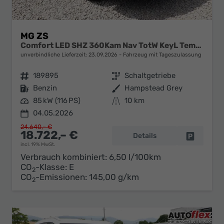
MG ZS
Comfort LED SHZ 360Kam Nav TotW KeyL Temp 17Z
unverbindliche Lieferzeit:
23.09.2026
Fahrzeug mit Tageszulassung
Fahrzeugnr.
189895
Getriebe
Schaltgetriebe
Kraftstoff
Benzin
Außenfarbe
Hampstead Grey
Leistung
85 kW (116 PS)
Kilometerstand
10 km
04.05.2026
24.640,– €
18.722,– €
Details
Fahrzeug 
incl. 19% MwSt.
Verbrauch kombiniert:
6,50 l/100km
CO
-Klasse:
E
2
CO
-Emissionen:
145,00 g/km
2