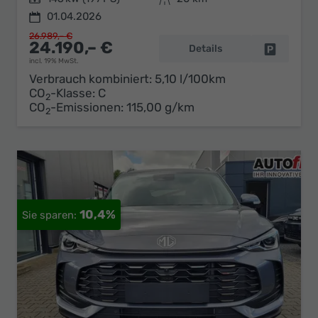
01.04.2026
26.989,– €
24.190,– €
Details
Fahrzeug 
incl. 19% MwSt.
Verbrauch kombiniert:
5,10 l/100km
CO
-Klasse:
C
2
CO
-Emissionen:
115,00 g/km
2
10,4%