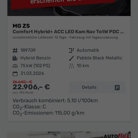
MG ZS
Comfort Hybrid+ ACC LED Kam Nav TotW PDC 17Z
unverbindliche Lieferzeit:
12 Tage
Fahrzeug mit Tageszulassung
Fahrzeugnr.
189709
Getriebe
Automatik
Kraftstoff
Hybrid Benzin
Außenfarbe
Pebble Black Metallic
Leistung
75 kW (102 PS)
Kilometerstand
10 km
31.03.2026
26.640,– €
22.906,– €
Details
Fahrzeug 
incl. 19% MwSt.
Verbrauch kombiniert:
5,10 l/100km
CO
-Klasse:
C
2
CO
-Emissionen:
115,00 g/km
2