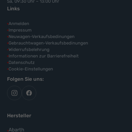
Sa, 09:30 Uhr – 13:00 Uhr
Links
Anmelden
Impressum
Neuwagen-Verkaufsbedinungen
Gebrauchtwagen-Verkaufsbedinungen
Widerrufsbelehrung
Informationen zur Barrierefreiheit
Datenschutz
Cookie-Einstellungen
Folgen Sie uns:
autoflex
autoflex24
auf
auf
instagram
facebook
Hersteller
Alle
Abarth