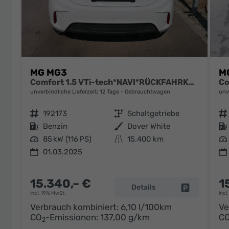
MG MG3
M
Comfort 1.5 VTi-tech*NAVI*RÜCKFAHRKAMERA*LED*PDC*SMARTLINK*
unverbindliche Lieferzeit:
12 Tage
Gebrauchtwagen
unv
Fahrzeugnr.
192173
Getriebe
Schaltgetriebe
Fahrzeugnr.
Kraftstoff
Benzin
Außenfarbe
Dover White
Kraftstoff
Leistung
85 kW (116 PS)
Kilometerstand
15.400 km
Leistung
01.03.2025
15.340,– €
1
Details
Fahrzeug pa
incl. 19% MwSt.
incl
Verbrauch kombiniert:
6,10 l/100km
Ve
CO
-Emissionen:
137,00 g/km
C
2