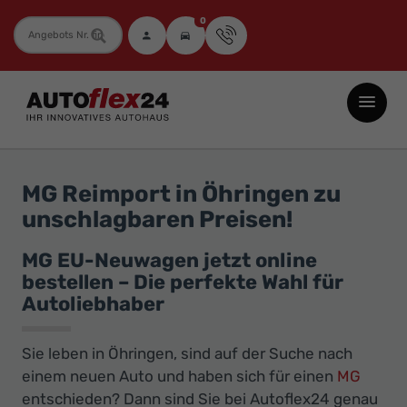
0
Fahrzeugnummer
Autoflex24
GmbH
-
EU-
MG Reimport in Öhringen zu
Neuwagen
unschlagbaren Preisen!
Jahreswagen
und
MG EU-Neuwagen jetzt online
bestellen – Die perfekte Wahl für
Gebrauchtwagen
Autoliebhaber
zu
Top-
Sie leben in Öhringen, sind auf der Suche nach
Preisen
einem neuen Auto und haben sich für einen
MG
-
entschieden? Dann sind Sie bei Autoflex24 genau