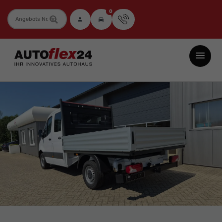
0
Fahrzeugnummer
Autoflex24
GmbH
-
EU-
Neuwagen
Jahreswagen
und
Gebrauchtwagen
zu
Top-
Preisen
-