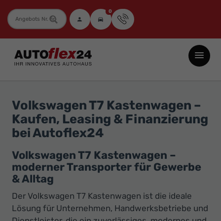
0
Fahrzeugnummer
Autoflex24
GmbH
-
EU-
Volkswagen T7 Kastenwagen –
Neuwagen
Kaufen, Leasing & Finanzierung
Jahreswagen
bei Autoflex24
und
Gebrauchtwagen
Volkswagen T7 Kastenwagen –
moderner Transporter für Gewerbe
zu
& Alltag
Top-
Preisen
Der Volkswagen T7 Kastenwagen ist die ideale
Lösung für Unternehmen, Handwerksbetriebe und
-
Dienstleister, die ein zuverlässiges, modernes und