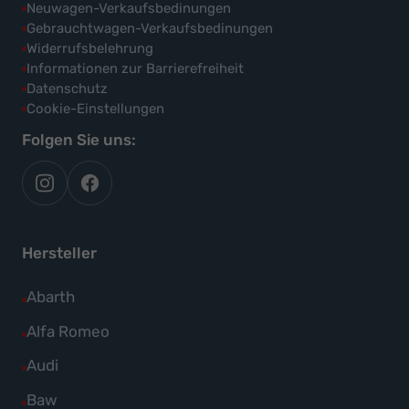
Neuwagen-Verkaufsbedinungen
Gebrauchtwagen-Verkaufsbedinungen
Widerrufsbelehrung
Informationen zur Barrierefreiheit
Datenschutz
Cookie-Einstellungen
Folgen Sie uns:
autoflex
autoflex24
auf
auf
instagram
facebook
Hersteller
Alle
Abarth
Fahrzeuge
Alle
Alfa Romeo
von
Fahrzeuge
Alle
Audi
Abarth
von
Fahrzeuge
Alle
Baw
anzeigen