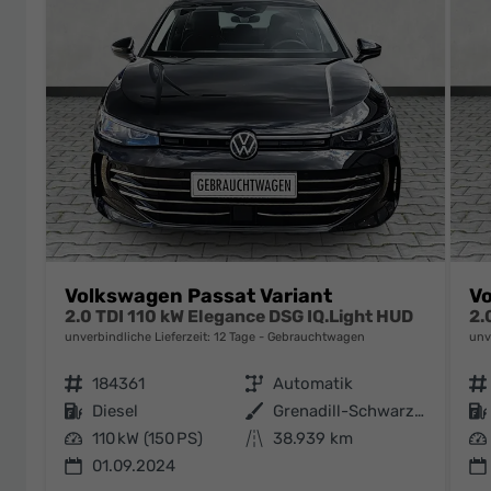
Volkswagen Passat Variant
Vo
2.0 TDI 110 kW Elegance DSG IQ.Light HUD
2.
unverbindliche Lieferzeit:
12 Tage
Gebrauchtwagen
unv
Fahrzeugnr.
184361
Getriebe
Automatik
Fahrzeugnr.
Kraftstoff
Diesel
Außenfarbe
Grenadill-Schwarz Metallic
Kraftstoff
Leistung
110 kW (150 PS)
Kilometerstand
38.939 km
Leistung
01.09.2024