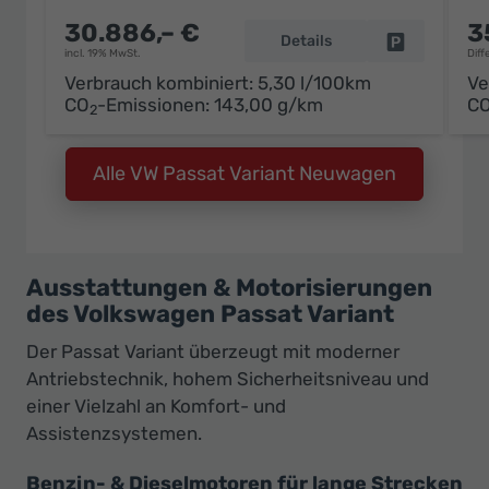
30.886,– €
3
Details
Fahrzeug pa
incl. 19% MwSt.
Diff
Verbrauch kombiniert:
5,30 l/100km
Ve
CO
-Emissionen:
143,00 g/km
C
2
Alle VW Passat Variant Neuwagen
Ausstattungen & Motorisierungen
des Volkswagen Passat Variant
Der Passat Variant überzeugt mit moderner
Antriebstechnik, hohem Sicherheitsniveau und
einer Vielzahl an Komfort- und
Assistenzsystemen.
Benzin- & Dieselmotoren für lange Strecken