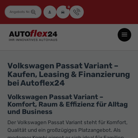
0
Fahrzeugnummer
Autoflex24
GmbH
-
EU-
Volkswagen Passat Variant –
Neuwagen
Kaufen, Leasing & Finanzierung
Jahreswagen
bei Autoflex24
und
Gebrauchtwagen
Volkswagen Passat Variant –
Komfort, Raum & Effizienz für Alltag
zu
und Business
Top-
Preisen
Der Volkswagen Passat Variant steht für Komfort,
Qualität und ein großzügiges Platzangebot. Als
-
moderner Kombi eignet er sich ideal für Familien,