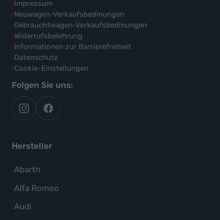
Impressum
Neuwagen-Verkaufsbedinungen
Gebrauchtwagen-Verkaufsbedinungen
Widerrufsbelehrung
Informationen zur Barrierefreiheit
Datenschutz
Cookie-Einstellungen
Folgen Sie uns:
autoflex
autoflex24
auf
auf
instagram
facebook
Hersteller
Alle
Abarth
Fahrzeuge
Alle
Alfa Romeo
von
Fahrzeuge
Alle
Audi
Abarth
von