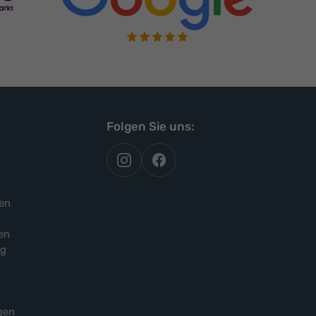
Folgen Sie uns:
autoflex
autoflex24
auf
auf
instagram
facebook
en
en
ng
gen