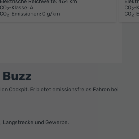
Elektrische Reichweite:
464 km
Elekt
CO
-Klasse:
A
CO
-K
2
2
CO
-Emissionen:
0 g/km
CO
-
2
2
. Buzz
en Cockpit. Er bietet emissionsfreies Fahren bei
adt, Langstrecke und Gewerbe.