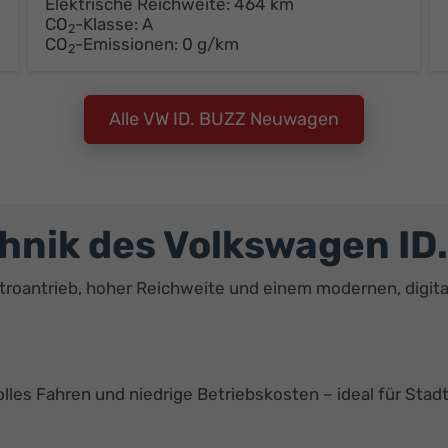
Elektrische Reichweite:
464 km
CO
-Klasse:
A
2
CO
-Emissionen:
0 g/km
2
Alle VW ID. BUZZ Neuwagen
chnik des Volkswagen ID
troantrieb, hoher Reichweite und einem modernen, digital
tvolles Fahren und niedrige Betriebskosten – ideal für St