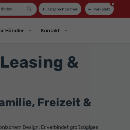
0
mer
Ansprechpartner
Parkplatz
ür Händler
Kontakt
 Leasing &
milie, Freizeit &
ikonischem Design. Er verbindet großzügiges