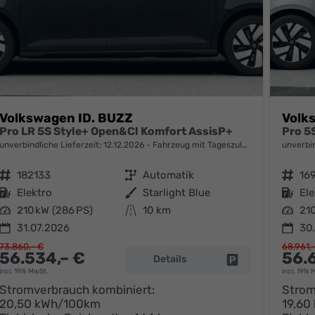
Volkswagen ID. BUZZ
Volk
Pro LR 5S Style+ Open&Cl Komfort AssisP+
Pro 5
unverbindliche Lieferzeit:
12.12.2026
Fahrzeug mit Tageszulassung
unverbin
Fahrzeugnr.
182133
Getriebe
Automatik
Fahrzeugnr.
16
Kraftstoff
Elektro
Außenfarbe
Starlight Blue
Kraftstoff
Ele
Leistung
210 kW (286 PS)
Kilometerstand
10 km
Leistung
210
31.07.2026
30
73.860,– €
68.961,
56.534,– €
56.
Details
parken
Fahrzeug parken
incl. 19% MwSt.
incl. 19% 
Stromverbrauch kombiniert:
Strom
20,50 kWh/100km
19,60