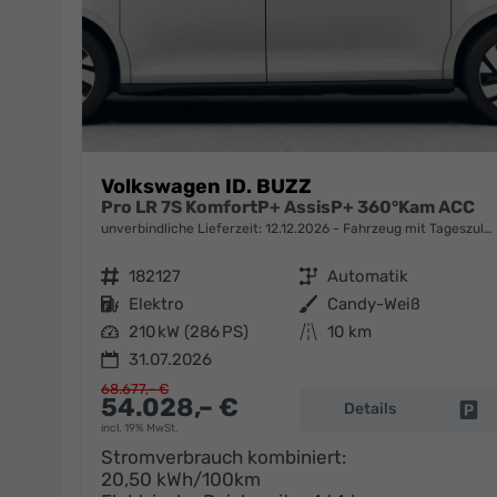
Volkswagen ID. BUZZ
Pro LR 7S KomfortP+ AssisP+ 360°Kam ACC
unverbindliche Lieferzeit:
12.12.2026
Fahrzeug mit Tageszulassung
Fahrzeugnr.
182127
Getriebe
Automatik
Kraftstoff
Elektro
Außenfarbe
Candy-Weiß
Leistung
210 kW (286 PS)
Kilometerstand
10 km
31.07.2026
68.677,– €
54.028,– €
Details
Fa
incl. 19% MwSt.
Stromverbrauch kombiniert:
20,50 kWh/100km