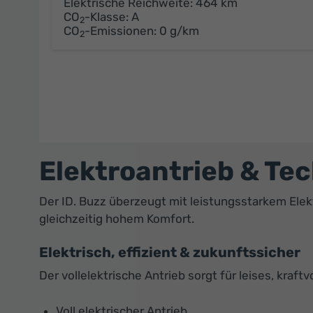
Elektrische Reichweite:
464 km
CO
-Klasse:
A
2
CO
-Emissionen:
0 g/km
2
Elektroantrieb & Te
Der ID. Buzz überzeugt mit leistungsstarkem Elek
gleichzeitig hohem Komfort.
Elektrisch, effizient & zukunftssicher
Der vollelektrische Antrieb sorgt für leises, kraf
Voll elektrischer Antrieb