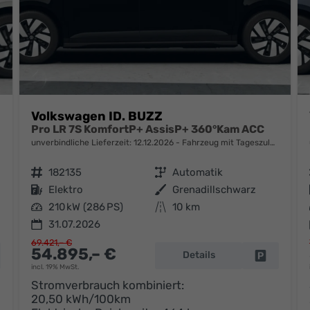
Volkswagen ID. BUZZ
Pro LR 7S KomfortP+ AssisP+ 360°Kam ACC
unverbindliche Lieferzeit:
12.12.2026
Fahrzeug mit Tageszulassung
Fahrzeugnr.
182135
Getriebe
Automatik
Kraftstoff
Elektro
Außenfarbe
Grenadillschwarz
Leistung
210 kW (286 PS)
Kilometerstand
10 km
31.07.2026
69.421,– €
54.895,– €
Details
hrzeug parken
Fahrzeug 
incl. 19% MwSt.
Stromverbrauch kombiniert:
20,50 kWh/100km