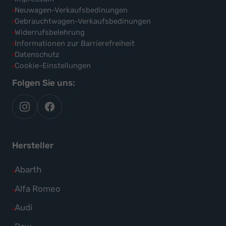
Neuwagen-Verkaufsbedinungen
Gebrauchtwagen-Verkaufsbedinungen
Widerrufsbelehrung
Informationen zur Barrierefreiheit
Datenschutz
Cookie-Einstellungen
Folgen Sie uns:
autoflex
autoflex24
auf
auf
instagram
facebook
Hersteller
Alle
Abarth
Fahrzeuge
Alle
Alfa Romeo
von
Fahrzeuge
Alle
Audi
Abarth
von
Fahrzeuge