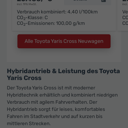
incl. 19% MwSt.
incl
Verbrauch kombiniert:
4,40 l/100km
Ve
CO
-Klasse:
C
C
2
CO
-Emissionen:
100,00 g/km
C
2
Alle Toyota Yaris Cross Neuwagen
Hybridantrieb & Leistung des Toyota
Yaris Cross
Der Toyota Yaris Cross ist mit moderner
Hybridtechnik erhältlich und kombiniert niedrigen
Verbrauch mit agilem Fahrverhalten. Der
Hybridantrieb sorgt für leises, komfortables
Fahren im Stadtverkehr und auf kurzen bis
mittleren Strecken.