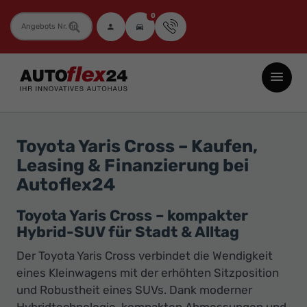
0
Fahrzeugnummer
Autoflex24
GmbH
-
EU-
Toyota Yaris Cross – Kaufen,
Neuwagen
Leasing & Finanzierung bei
Jahreswagen
Autoflex24
und
Gebrauchtwagen
Toyota Yaris Cross – kompakter
Hybrid-SUV für Stadt & Alltag
zu
Top-
Der Toyota Yaris Cross verbindet die Wendigkeit
Preisen
eines Kleinwagens mit der erhöhten Sitzposition
und Robustheit eines SUVs. Dank moderner
-
Hybridtechnologie, kompakten Abmessungen und