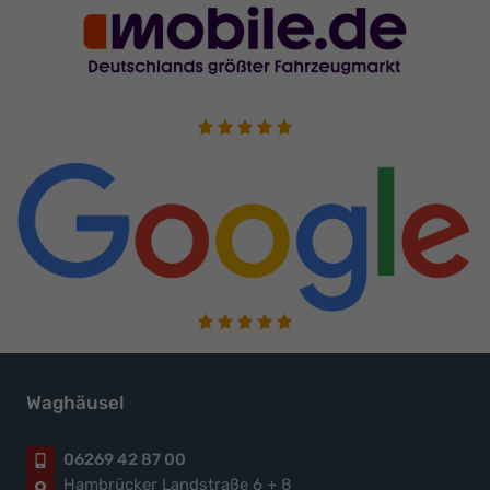
Waghäusel
06269 42 87 00
Hambrücker Landstraße 6 + 8