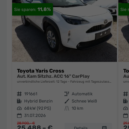
11,8%
Toyota Yaris Cross
To
Aut. Kam Sitzhz. ACC 16" CarPlay
Au
unverbindliche Lieferzeit:
12 Tage
Fahrzeug mit Tageszulassung
unv
Fahrzeugnr.
191661
Getriebe
Automatik
Fahrzeugnr.
Kraftstoff
Hybrid Benzin
Außenfarbe
Schnee Weiß
Kraftstoff
Leistung
68 kW (92 PS)
Kilometerstand
10 km
Leistung
31.07.2026
28.900,– €
29.
25.488,– €
2
Details
Fahrzeug pa