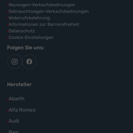
Neuwagen-Verkaufsbedinungen
Gebrauchtwagen-Verkaufsbedinungen
Widerrufsbelehrung
Informationen zur Barrierefreiheit
Datenschutz
Cookie-Einstellungen
Folgen Sie uns:
autoflex
autoflex24
auf
auf
instagram
facebook
Hersteller
Alle
Abarth
Fahrzeuge
Alle
Alfa Romeo
von
Fahrzeuge
Alle
Audi
Abarth
von
Fahrzeuge
Alle
Baw