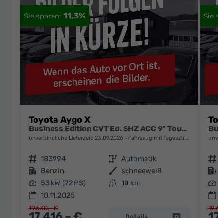
11,3%
Toyota Aygo X
To
Business Edition CVT Ed. SHZ ACC 9" Touch CarPlay
unverbindliche Lieferzeit:
23.09.2026
Fahrzeug mit Tageszulassung
unv
Fahrzeugnr.
183994
Getriebe
Automatik
Fahrzeugnr.
Kraftstoff
Benzin
Außenfarbe
schneeweiß
Kraftstoff
Leistung
53 kW (72 PS)
Kilometerstand
10 km
Leistung
10.11.2025
19.630,– €
19.
17.416,– €
1
Details
Fahrzeug pa