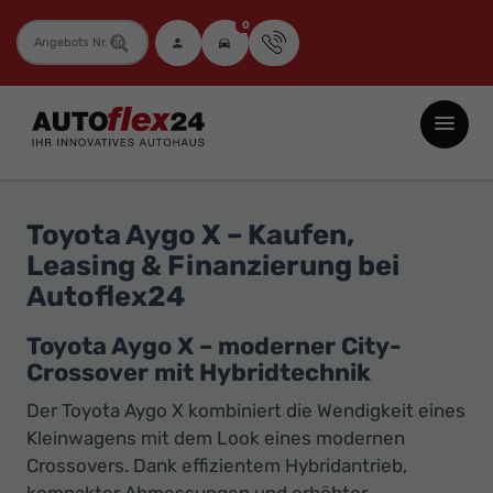
0
Fahrzeugnummer
Autoflex24
GmbH
-
EU-
Toyota Aygo X – Kaufen,
Neuwagen
Leasing & Finanzierung bei
Jahreswagen
Autoflex24
und
Gebrauchtwagen
Toyota Aygo X – moderner City-
Crossover mit Hybridtechnik
zu
Top-
Der Toyota Aygo X kombiniert die Wendigkeit eines
Preisen
Kleinwagens mit dem Look eines modernen
Crossovers. Dank effizientem Hybridantrieb,
-
kompakter Abmessungen und erhöhter