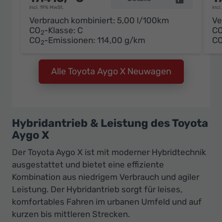
incl. 19% MwSt.
incl
Verbrauch kombiniert:
5,00 l/100km
Ve
CO
-Klasse:
C
C
2
CO
-Emissionen:
114,00 g/km
C
2
Alle Toyota Aygo X Neuwagen
Hybridantrieb & Leistung des Toyota
Aygo X
Der Toyota Aygo X ist mit moderner Hybridtechnik
ausgestattet und bietet eine effiziente
Kombination aus niedrigem Verbrauch und agiler
Leistung. Der Hybridantrieb sorgt für leises,
komfortables Fahren im urbanen Umfeld und auf
kurzen bis mittleren Strecken.