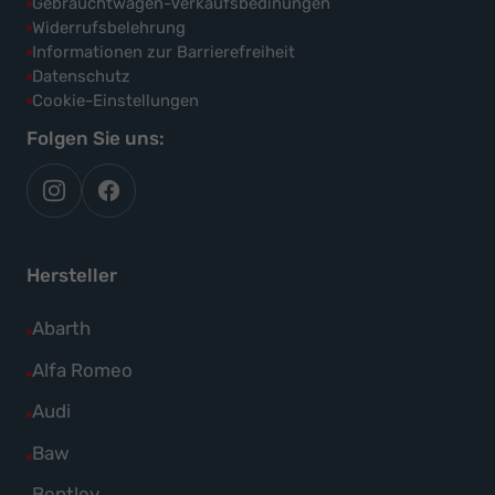
Gebrauchtwagen-Verkaufsbedinungen
Widerrufsbelehrung
Informationen zur Barrierefreiheit
Datenschutz
Cookie-Einstellungen
Folgen Sie uns:
autoflex
autoflex24
auf
auf
instagram
facebook
Hersteller
Alle
Abarth
Fahrzeuge
Alle
Alfa Romeo
von
Fahrzeuge
Alle
Audi
Abarth
von
Fahrzeuge
Alle
Baw
anzeigen
Alfa
von
Fahrzeuge
Alle
Bentley