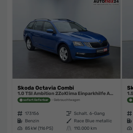
Skoda Octavia Combi
Sk
1.0 TSI Ambition 2ZoKlima Einparkhilfe Audio Swing
sofort lieferbar
Gebrauchtwagen
Fahrzeugnr.
173156
Getriebe
Schalt. 6-Gang
Fahrzeugnr.
Kraftstoff
Benzin
Außenfarbe
Race Blue metallic
Kraftstoff
Leistung
85 kW (116 PS)
Kilometerstand
110.000 km
Leistung