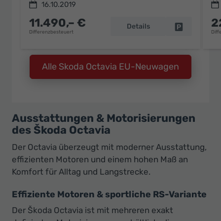
16.10.2019
11.490,– €
2
Details
Fahrzeug pa
Differenzbesteuert
Diff
Alle Skoda Octavia EU-Neuwagen
Ausstattungen & Motorisierungen
des Škoda Octavia
Der Octavia überzeugt mit moderner Ausstattung,
effizienten Motoren und einem hohen Maß an
Komfort für Alltag und Langstrecke.
Effiziente Motoren & sportliche RS-Variante
Der Škoda Octavia ist mit mehreren exakt