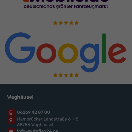
Waghäusel
06269 42 87 00
Hambrücker Landstraße 6 + 8
68753 Waghäusel
info@autoflex24.de