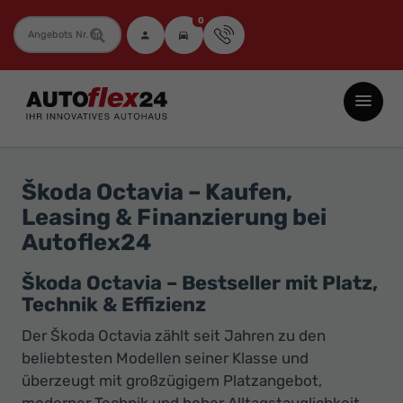
0
Fahrzeugnummer
Autoflex24
GmbH
-
EU-
Škoda Octavia – Kaufen,
Neuwagen
Leasing & Finanzierung bei
Jahreswagen
Autoflex24
und
Gebrauchtwagen
Škoda Octavia – Bestseller mit Platz,
Technik & Effizienz
zu
Top-
Der Škoda Octavia zählt seit Jahren zu den
Preisen
beliebtesten Modellen seiner Klasse und
überzeugt mit großzügigem Platzangebot,
-
moderner Technik und hoher Alltagstauglichkeit.