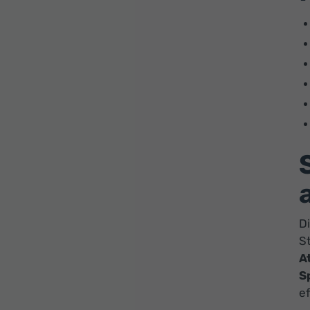
D
S
A
S
ef