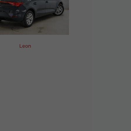
Leon
SEAT
Leon
Leasing
Finanzierung
Neuwagen