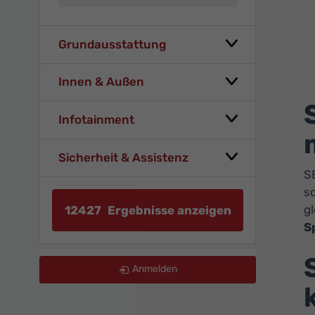
Grundausstattung
Innen & Außen
Infotainment
Sicherheit & Assistenz
SE
so
gl
12427
Ergebnisse anzeigen
S
zurücksetzen
Anmelden