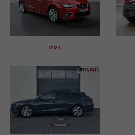
Ibiza
SEAT
Ibiza
Leasing
Finanzierung
Neuwagen