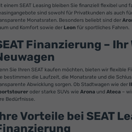
t einem SEAT Leasing bleiben Sie finanziell flexibel un
easingangebote sind sowohl für Privatkunden als auch fü
ransparente Monatsraten. Besonders beliebt sind der
Aro
aum und Komfort sowie der
Leon
für sportliches Fahren.
SEAT Finanzierung – Ih
Neuwagen
enn Sie Ihren SEAT kaufen möchten, bieten wir flexible 
e bestimmen die Laufzeit, die Monatsrate und die Schluss
ransparente Abwicklung sorgen. Ob Stadtwagen wie der
I
portstourer
oder starke SUVs wie
Arona
und
Ateca
– wi
re Bedürfnisse.
Ihre Vorteile bei SEAT L
Finanzierung