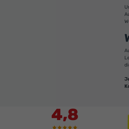
Un
A
W
Au
Le
d
J
K
4,8