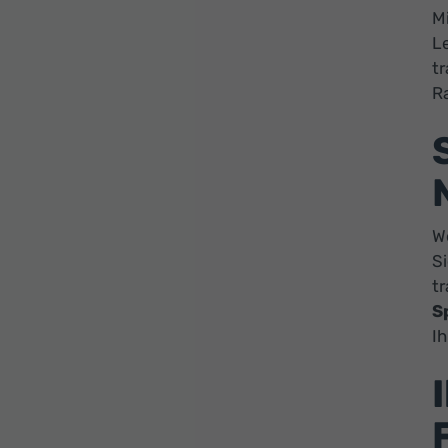
Mi
L
t
R
W
Si
t
S
Ih