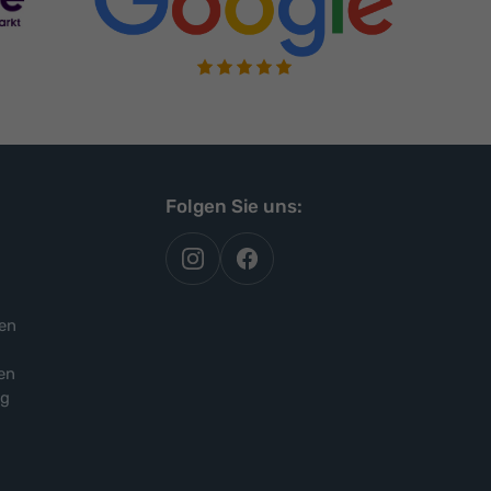
Folgen Sie uns:
autoflex
autoflex24
auf
auf
instagram
facebook
en
en
ng