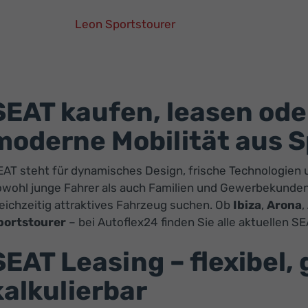
Leon Sportstourer
SEAT
Leon
Sportstourer
Leasing
SEAT kaufen, leasen oder
Finanzierung
Neuwagen
moderne Mobilität aus 
AT steht für dynamisches Design, frische Technologien un
wohl junge Fahrer als auch Familien und Gewerbekunden a
eichzeitig attraktives Fahrzeug suchen. Ob
Ibiza
,
Arona
,
portstourer
– bei Autoflex24 finden Sie alle aktuellen
SEAT Leasing – flexibel,
kalkulierbar