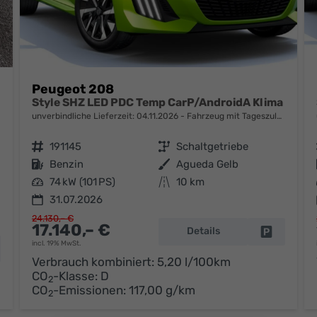
Peugeot 208
Style SHZ LED PDC Temp CarP/AndroidA Klima
unverbindliche Lieferzeit:
04.11.2026
Fahrzeug mit Tageszulassung
Fahrzeugnr.
191145
Getriebe
Schaltgetriebe
Kraftstoff
Benzin
Außenfarbe
Agueda Gelb
Leistung
74 kW (101 PS)
Kilometerstand
10 km
31.07.2026
24.130,– €
17.140,– €
Details
Fahrzeug 
incl. 19% MwSt.
hrzeug parken
Verbrauch kombiniert:
5,20 l/100km
CO
-Klasse:
D
2
CO
-Emissionen:
117,00 g/km
2