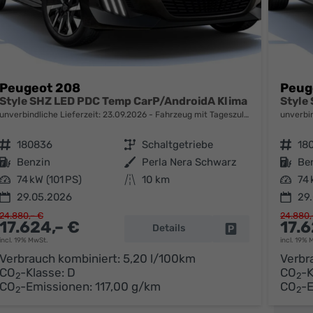
Peugeot 208
Peug
Style SHZ LED PDC Temp CarP/AndroidA Klima
Style
unverbindliche Lieferzeit:
23.09.2026
Fahrzeug mit Tageszulassung
unverbin
Fahrzeugnr.
180836
Getriebe
Schaltgetriebe
Fahrzeugnr.
18
Kraftstoff
Benzin
Außenfarbe
Perla Nera Schwarz
Kraftstoff
Be
Leistung
74 kW (101 PS)
Kilometerstand
10 km
Leistung
74 
29.05.2026
29
24.880,– €
24.880,
17.624,– €
17.6
Details
parken
Fahrzeug parken
incl. 19% MwSt.
incl. 19% 
Verbrauch kombiniert:
5,20 l/100km
Verbr
CO
-Klasse:
D
CO
-K
2
2
CO
-Emissionen:
117,00 g/km
CO
-
2
2