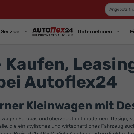
Fahrzeugnum
Service
Unternehmen
F
 Kaufen, Leasin
bei Autoflex24
ner Kleinwagen mit Des
inwagen Europas und überzeugt mit modernem Design, kom
d alle, die ein stylisches und wirtschaftliches Fahrzeug s
nen: Preis ab 17.483 €. Viele Kunden starten direkt mit 