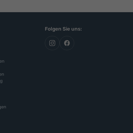
Folgen Sie uns:
autoflex
autoflex24
auf
auf
instagram
facebook
en
en
ng
gen