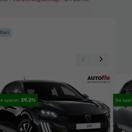
lten
Zurück
Weiter
29,2%