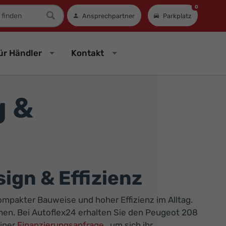
0
mer
Ansprechpartner
Parkplatz
ür Händler
Kontakt
g &
ign & Effizienz
pakter Bauweise und hoher Effizienz im Alltag.
uchen. Bei Autoflex24 erhalten Sie den Peugeot 208
einer
Finanzierungsanfrage
, um sich ihr