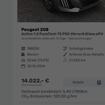
Peugeot 208
Active 1.2 PureTech 75 PDC MirrorS Klima eFH
unverbindliche Lieferzeit:
12 Tage
Gebrauchtwagen
Fahrzeugnr.
188330
Getriebe
Schaltgetriebe
Kraftstoff
Benzin
Außenfarbe
Artense Grau Metallic
Leistung
55 kW (75 PS)
Kilometerstand
21.250 km
30.10.2024
14.022,– €
Details
Fa
Differenzbesteuert
Verbrauch kombiniert:
5,40 l/100km
CO
-Emissionen:
120,00 g/km
2