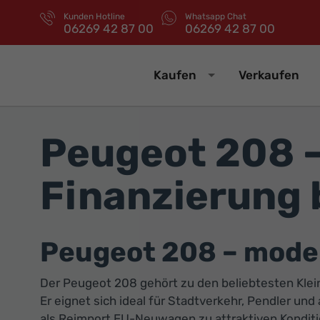
Kunden Hotline
Whatsapp Chat
06269 42 87 00
06269 42 87 00
Kaufen
Verkaufen
Peugeot 208 –
Finanzierung 
Peugeot 208 – moder
Der Peugeot 208 gehört zu den beliebtesten Kle
Er eignet sich ideal für Stadtverkehr, Pendler un
als Reimport EU-Neuwagen zu attraktiven Konditio