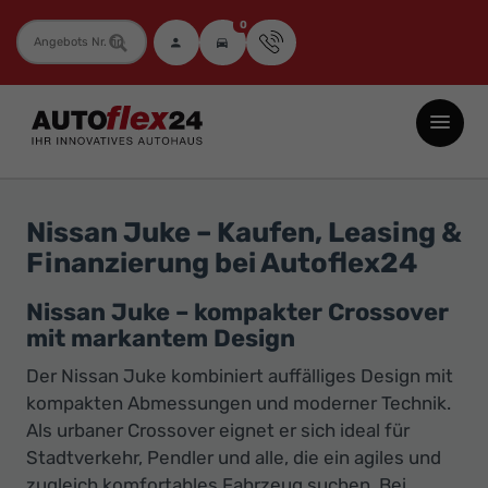
0
Fahrzeugnummer
Autoflex24
GmbH
-
EU-
Nissan Juke – Kaufen, Leasing &
Neuwagen
Finanzierung bei Autoflex24
Jahreswagen
und
Nissan Juke – kompakter Crossover
mit markantem Design
Gebrauchtwagen
zu
Der Nissan Juke kombiniert auffälliges Design mit
Top-
kompakten Abmessungen und moderner Technik.
Als urbaner Crossover eignet er sich ideal für
Preisen
Stadtverkehr, Pendler und alle, die ein agiles und
-
zugleich komfortables Fahrzeug suchen. Bei