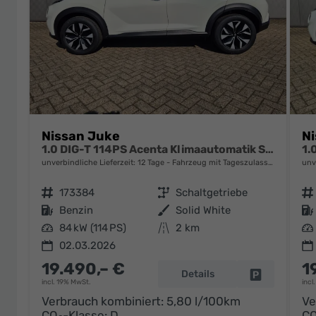
Nissan Juke
N
1.0 DIG-T 114PS Acenta Klimaautomatik Sitzheizung Rückf.Kamera Bluetooth Touchscreen wireless Apple CarPlay Android Auto
unverbindliche Lieferzeit:
12 Tage
Fahrzeug mit Tageszulassung
unv
Fahrzeugnr.
173384
Getriebe
Schaltgetriebe
Fahrzeugnr.
Kraftstoff
Benzin
Außenfarbe
Solid White
Kraftstoff
Leistung
84 kW (114 PS)
Kilometerstand
2 km
Leistung
02.03.2026
19.490,– €
1
Details
Fahrzeug pa
incl. 19% MwSt.
incl
Verbrauch kombiniert:
5,80 l/100km
Ve
CO
-Klasse:
D
C