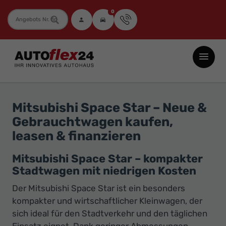
0
Fahrzeugnummer
Autoflex24
GmbH
-
EU-
Mitsubishi Space Star – Neue &
Neuwagen
Gebrauchtwagen kaufen,
Jahreswagen
leasen & finanzieren
und
Gebrauchtwagen
Mitsubishi Space Star – kompakter
Stadtwagen mit niedrigen Kosten
zu
Top-
Der Mitsubishi Space Star ist ein besonders
Preisen
kompakter und wirtschaftlicher Kleinwagen, der
sich ideal für den Stadtverkehr und den täglichen
-
Einsatz eignet. Dank geringer Abmessungen,