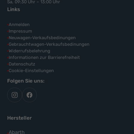
Sa, 09:30 Uhr – 13:00 Uhr
Links
Anmelden
Impressum
Neuwagen-Verkaufsbedinungen
Gebrauchtwagen-Verkaufsbedinungen
Widerrufsbelehrung
Informationen zur Barrierefreiheit
Datenschutz
Cookie-Einstellungen
Folgen Sie uns:
autoflex
autoflex24
auf
auf
instagram
facebook
Hersteller
Alle
Abarth