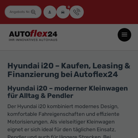
0
Fahrzeugnummer
Autoflex24
GmbH
-
EU-
Hyundai i20 – Kaufen, Leasing &
Neuwagen
Finanzierung bei Autoflex24
Jahreswagen
und
Hyundai i20 – moderner Kleinwagen
für Alltag & Pendler
Gebrauchtwagen
zu
Der Hyundai i20 kombiniert modernes Design,
Top-
komfortable Fahreigenschaften und effiziente
Motorisierungen. Als vielseitiger Kleinwagen
Preisen
eignet er sich ideal für den täglichen Einsatz,
-
Pendler und auch für längere Strecken. Bei