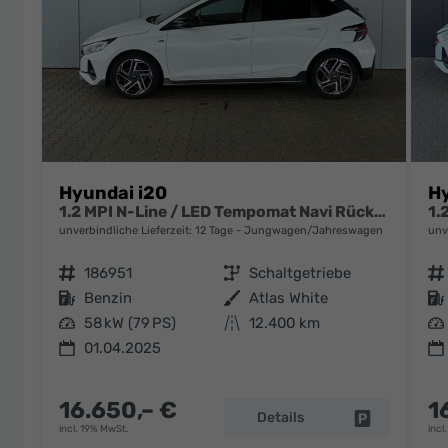
Hyundai i20
Hy
1.2 MPI N-Line / LED Tempomat Navi Rückfahrkamera Alu 17"
unverbindliche Lieferzeit:
12 Tage
Jungwagen/Jahreswagen
unv
Fahrzeugnr.
186951
Getriebe
Schaltgetriebe
Fahrzeugnr.
Kraftstoff
Benzin
Außenfarbe
Atlas White
Kraftstoff
Leistung
58 kW (79 PS)
Kilometerstand
12.400 km
Leistung
01.04.2025
16.650,– €
1
Details
Fahrzeug pa
incl. 19% MwSt.
incl