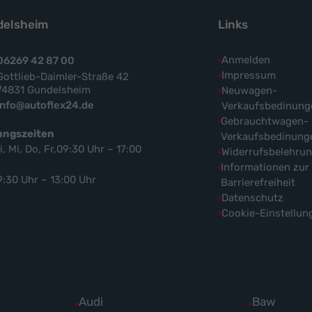
elsheim
Links
Anmelden
06269 42 87 00
Impressum
Gottlieb-Daimler-Straße 42
74831 Gundelsheim
Neuwagen-
info@autoflex24.de
Verkaufsbedinung
Gebrauchtwagen-
ungszeiten
Verkaufsbedinung
i, Mi, Do, Fr,09:30 Uhr – 17:00
Widerrufsbelehru
Informationen zur
9:30 Uhr – 13:00 Uhr
Barrierefreiheit
Datenschutz
Cookie-Einstellun
Alle
Audi
Alle
Baw