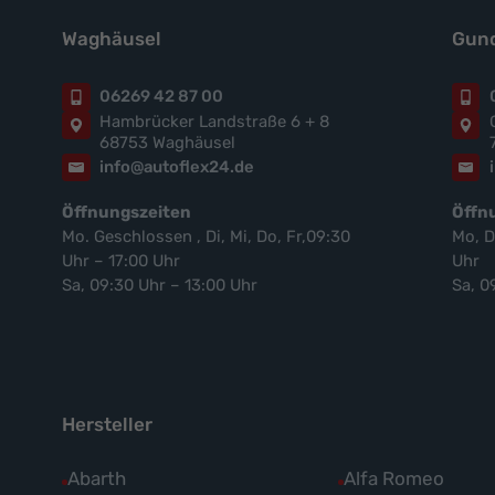
Waghäusel
Gund
06269 42 87 00
Hambrücker Landstraße 6 + 8
68753 Waghäusel
info@autoflex24.de
Öffnungszeiten
Öffn
Mo. Geschlossen , Di, Mi, Do, Fr,09:30
Mo, D
Uhr – 17:00 Uhr
Uhr
Sa, 09:30 Uhr – 13:00 Uhr
Sa, 0
Hersteller
Alle
Abarth
Alle
Alfa Romeo