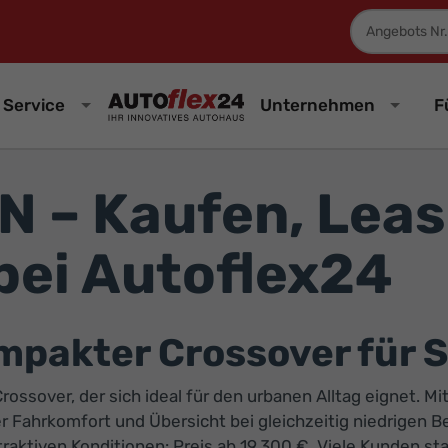
Fahrzeugnum
Service
Unternehmen
F
 – Kaufen, Leas
bei Autoflex24
pakter Crossover für St
rossover, der sich ideal für den urbanen Alltag eignet.
 er Fahrkomfort und Übersicht bei gleichzeitig niedrigen 
tiven Konditionen: Preis ab 19.300 €. Viele Kunden star