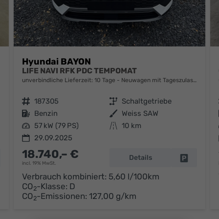
Hyundai BAYON
LIFE NAVI RFK PDC TEMPOMAT
unverbindliche Lieferzeit:
10 Tage
Neuwagen mit Tageszulassung
Fahrzeugnr.
187305
Getriebe
Schaltgetriebe
Kraftstoff
Benzin
Außenfarbe
Weiss SAW
Leistung
57 kW (79 PS)
Kilometerstand
10 km
29.09.2025
18.740,– €
Details
hrzeug parken
Fahrzeug 
incl. 19% MwSt.
Verbrauch kombiniert:
5,60 l/100km
CO
-Klasse:
D
2
CO
-Emissionen:
127,00 g/km
2