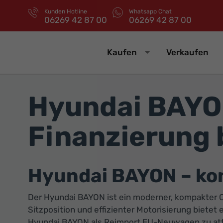
Kunden Hotline
Whatsapp Chat
06269 42 87 00
06269 42 87 00
Kaufen
Verkaufen
Hyundai BAYON
Finanzierung 
Hyundai BAYON – kom
Der Hyundai BAYON ist ein moderner, kompakter C
Sitzposition und effizienter Motorisierung bietet
Hyundai BAYON als Reimport EU-Neuwagen zu attrak