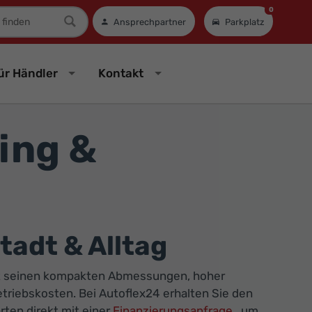
0
mer
Ansprechpartner
Parkplatz
ür Händler
Kontakt
ing &
adt & Alltag
 Mit seinen kompakten Abmessungen, hoher
Betriebskosten. Bei Autoflex24 erhalten Sie den
ten direkt mit einer
Finanzierungsanfrage
, um