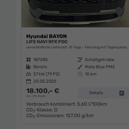
Hyundai BAYON
LIFE NAVI RFK PDC
unverbindliche Lieferzeit:
10 Tage
Fahrzeug mit Tageszulassung
Fahrzeugnr.
187285
Getriebe
Schaltgetriebe
Kraftstoff
Benzin
Außenfarbe
Meta Blue PM2
Leistung
57 kW (79 PS)
Kilometerstand
10 km
20.05.2025
18.100,– €
Details
Fa
incl. 19% MwSt.
Verbrauch kombiniert:
5,60 l/100km
CO
-Klasse:
D
2
CO
-Emissionen:
127,00 g/km
2