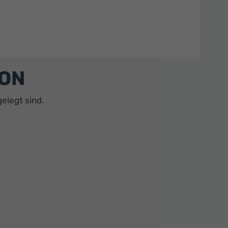
YON
elegt sind.