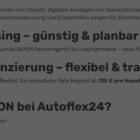
odernem Cockpit, digitalen Anzeigen und übersichtlich
eichenerkennung und Einparkhilfen sorgen für Sicherheit
ng – günstig & planbar
Hyundai BAYON hervorragend für Leasingmodelle – ideal f
zierung – flexibel & tr
 flexibel. Die monatliche Rate beginnt ab
135 € pro Mona
N bei Autoflex24?
gen