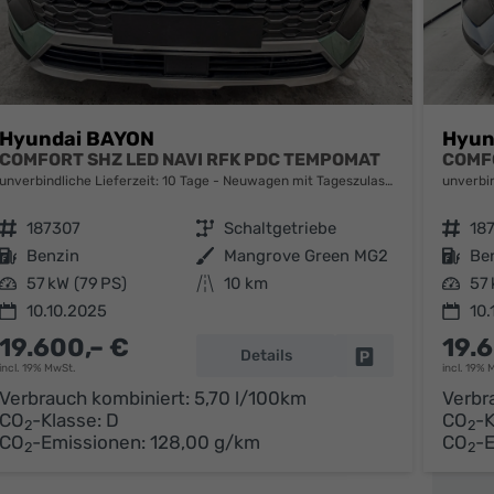
Hyundai BAYON
Hyun
COMFORT SHZ LED NAVI RFK PDC TEMPOMAT
COMFO
unverbindliche Lieferzeit:
10 Tage
Neuwagen mit Tageszulassung
unverbin
Fahrzeugnr.
187307
Getriebe
Schaltgetriebe
Fahrzeugnr.
18
Kraftstoff
Benzin
Außenfarbe
Mangrove Green MG2
Kraftstoff
Be
Leistung
57 kW (79 PS)
Kilometerstand
10 km
Leistung
57 
10.10.2025
10.
19.600,– €
19.
Details
parken
Fahrzeug parken
incl. 19% MwSt.
incl. 19% 
Verbrauch kombiniert:
5,70 l/100km
Verbr
CO
-Klasse:
D
CO
-K
2
2
CO
-Emissionen:
128,00 g/km
CO
-
2
2