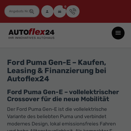
0
Fahrzeugnummer
Autoflex24
GmbH
-
EU-
Ford Puma Gen-E – Kaufen,
Neuwagen
Leasing & Finanzierung bei
Jahreswagen
Autoflex24
und
Gebrauchtwagen
Ford Puma Gen-E – vollelektrischer
Crossover für die neue Mobilität
zu
Top-
Der Ford Puma Gen-E ist die vollelektrische
Preisen
Variante des beliebten Puma und verbindet
modernes Design, lokal emissionsfreies Fahren
-
und hohe Alltagstauglichkeit. Als kompakter E-