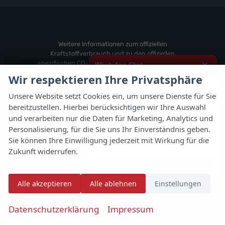
anzeigen
Weitere
von
anzeigen
Zeekr
anzeigen
Weitere Informationen zum offiziellen
Kraftstoffverbrauch und zu den offiziellen
spezifischen CO
-Emissionen und gegebenenfalls
×
WhatsApp Chat
2
zum Stromverbrauch neuer PKW können dem
Wir respektieren Ihre Privatsphäre
'Leitfaden über den offiziellen Kraftstoffverbrauch,
Hallo,
die offiziellen spezifischen CO
-Emissionen und
2
Unsere Website setzt Cookies ein, um unsere Dienste für Sie
den offiziellen Stromverbrauch neuer PKW'
bereitzustellen. Hierbei berücksichtigen wir Ihre Auswahl
ich interessiere mich für das oben
entnommen werden, der an allen Verkaufsstellen
genannte Fahrzeug und freue mich
und verarbeiten nur die Daten für Marketing, Analytics und
und bei der 'Deutschen Automobil Treuhand
über Eure Kontaktaufnahme.
Personalisierung, für die Sie uns Ihr Einverständnis geben.
GmbH' unentgeltlich erhältlich ist unter
Sie können Ihre Einwilligung jederzeit mit Wirkung für die
www.dat.de.
Viele Grüße
Zukunft widerrufen.
Jetzt per WhatsApp schreiben
© 2026
Autoflex 24 GmbH
Alle akzeptieren
Alle ablehnen
Einstellungen
✆
Powered by Autrado
Datenschutzerklärung
Impressum