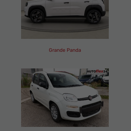
Grande Panda
Fiat
Grande
Panda
Leasing
Finanzierung
Neuwagen