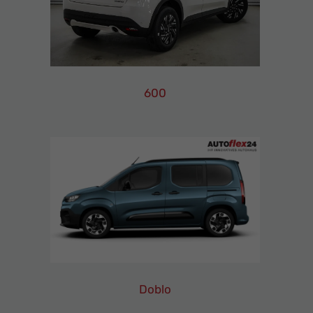
Ihr
Innovatives
Autohaus
600
Fiat
600
Leasing
Finanzierung
Neuwagen
Doblo
Fiat
Doblo