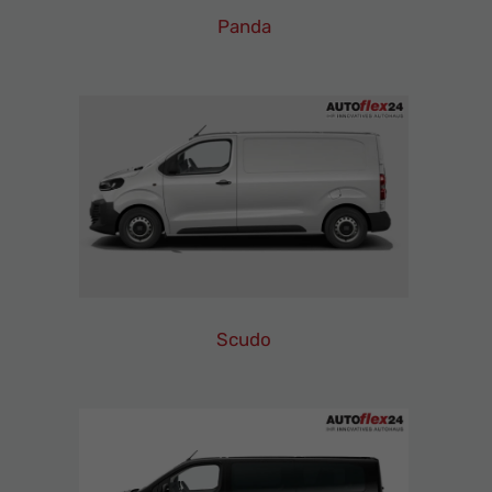
Panda
Fiat
Panda
Leasing
Finanzierung
Neuwagen
Scudo
Fiat
Scudo
Leasing
Finanzierung
Neuwagen