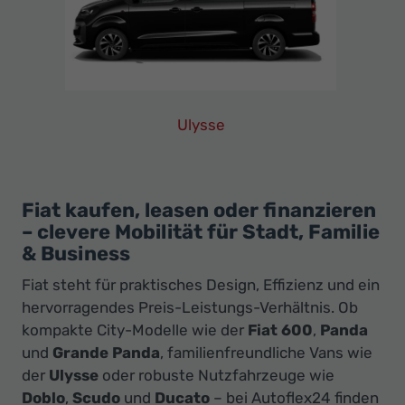
Ulysse
Fiat
Ulysse
Leasing
Finanzierung
Fiat kaufen, leasen oder finanzieren
– clevere Mobilität für Stadt, Familie
Neuwagen
& Business
Fiat steht für praktisches Design, Effizienz und ein
hervorragendes Preis-Leistungs-Verhältnis. Ob
kompakte City-Modelle wie der
Fiat 600
,
Panda
und
Grande Panda
, familienfreundliche Vans wie
der
Ulysse
oder robuste Nutzfahrzeuge wie
Doblo
,
Scudo
und
Ducato
– bei Autoflex24 finden