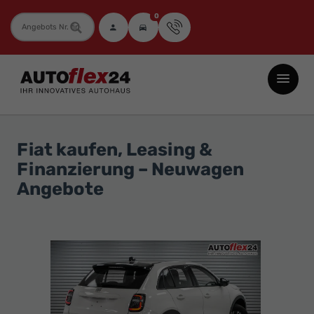
0
Fahrzeugnummer
Autoflex24
GmbH
-
EU-
Fiat kaufen, Leasing &
Neuwagen
Finanzierung – Neuwagen
Jahreswagen
Angebote
und
Gebrauchtwagen
zu
Top-
Preisen
-