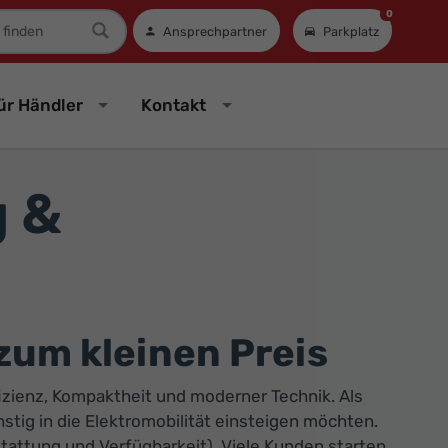
0
mer
Ansprechpartner
Parkplatz
ür Händler
Kontakt
g &
 zum kleinen Preis
fizienz, Kompaktheit und moderner Technik. Als
nstig in die Elektromobilität einsteigen möchten.
tattung und Verfügbarkeit). Viele Kunden starten