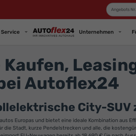
Fahrzeugnum
Service
Unternehmen
F
– Kaufen, Leasin
bei Autoflex24
ollelektrische City-SUV
oautos Europas und bietet eine ideale Kombination aus Ef
ür die Stadt, kurze Pendelstrecken und alle, die kostengü
 Reimport EU-Neuwagen bereits ab 18.690 € (je nach Auss