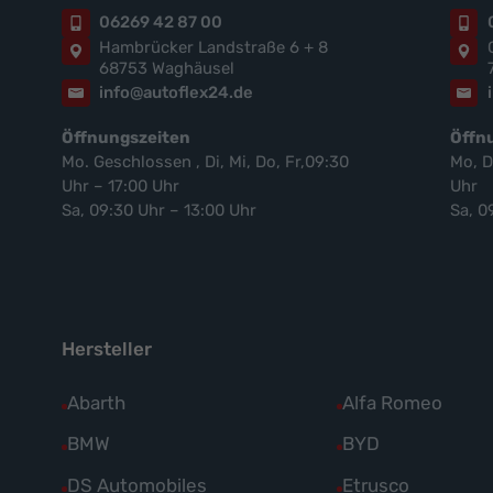
06269 42 87 00
Hambrücker Landstraße 6 + 8
68753 Waghäusel
info@autoflex24.de
Öffnungszeiten
Öffn
Mo. Geschlossen , Di, Mi, Do, Fr,09:30
Mo, D
Uhr – 17:00 Uhr
Uhr
Sa, 09:30 Uhr – 13:00 Uhr
Sa, 0
Hersteller
Alle
Abarth
Alle
Alfa Romeo
Fahrzeuge
Fahrzeuge
Alle
BMW
Alle
BYD
von
von
Fahrzeuge
Fahrzeuge
Alle
DS Automobiles
Alle
Etrusco