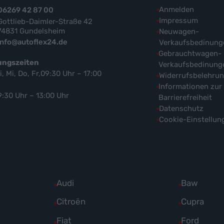
Anmelden
06269 42 87 00
Impressum
Gottlieb-Daimler-Straße 42
74831 Gundelsheim
Neuwagen-
info@autoflex24.de
Verkaufsbedinung
Gebrauchtwagen-
ungszeiten
Verkaufsbedinung
i, Mi, Do, Fr,09:30 Uhr – 17:00
Widerrufsbelehru
Informationen zur
9:30 Uhr – 13:00 Uhr
Barrierefreiheit
Datenschutz
Cookie-Einstellun
Alle
Audi
Alle
Baw
Fahrzeuge
Fahrzeuge
Alle
Citroën
Alle
Cupra
von
von
Fahrzeuge
Fahrzeuge
Alle
Fiat
Alle
Ford