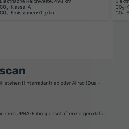
Elektrische Reichweite:
498 km
Elekt
CO
-Klasse:
A
CO
-K
2
2
CO
-Emissionen:
0 g/km
CO
-
2
2
ascan
 stehen Hinterradantrieb oder Allrad (Dual-
rtlichen CUPRA-Fahreigenschaften sorgen dafür,