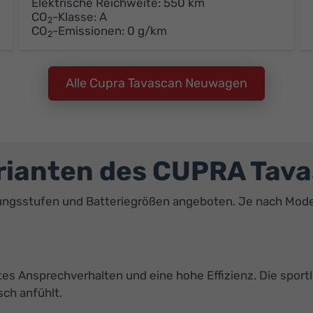
Elektrische Reichweite:
550 km
CO
-Klasse:
A
2
CO
-Emissionen:
0 g/km
2
Alle Cupra Tavascan Neuwagen
rianten des CUPRA Tav
ngsstufen und Batteriegrößen angeboten. Je nach Modell
tes Ansprechverhalten und eine hohe Effizienz. Die spo
sch anfühlt.