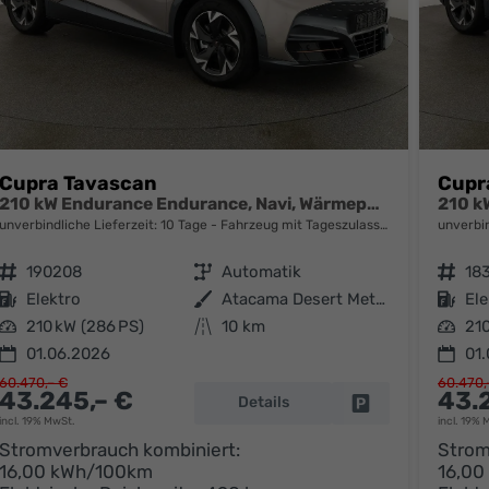
Cupra Tavascan
Cupr
210 kW Endurance Endurance, Navi, Wärmepumpe, Kamera, el. Klappe, 19-Zoll, 3 J.-Garantie
unverbindliche Lieferzeit:
10 Tage
Fahrzeug mit Tageszulassung
unverbin
Fahrzeugnr.
190208
Getriebe
Automatik
Fahrzeugnr.
18
Kraftstoff
Elektro
Außenfarbe
Atacama Desert Metallic
Kraftstoff
Ele
Leistung
210 kW (286 PS)
Kilometerstand
10 km
Leistung
210
01.06.2026
01
60.470,– €
60.470,
43.245,– €
43.
Details
parken
Fahrzeug parken
incl. 19% MwSt.
incl. 19% 
Stromverbrauch kombiniert:
Strom
16,00 kWh/100km
16,00