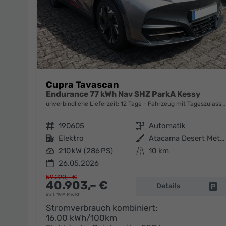
Cupra Tavascan
Endurance 77 kWh Nav SHZ ParkA Kessy
unverbindliche Lieferzeit:
12 Tage
Fahrzeug mit Tageszulassung
Fahrzeugnr.
190605
Getriebe
Automatik
Kraftstoff
Elektro
Außenfarbe
Atacama Desert Metallic
Leistung
210 kW (286 PS)
Kilometerstand
10 km
26.05.2026
59.220,– €
40.903,– €
Details
Fa
incl. 19% MwSt.
Stromverbrauch kombiniert:
16,00 kWh/100km