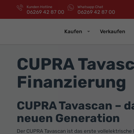
Kunden Hotline
Whatsapp Chat
06269 42 87 00
06269 42 87 00
Kaufen
Verkaufen
CUPRA Tavasca
Finanzierung
CUPRA Tavascan – da
neuen Generation
Der CUPRA Tavascan ist das erste vollelektrisch