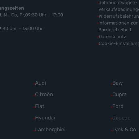
Gebrauchtwagen-
ungszeiten
Verkaufsbedinung
i, Mi, Do, Fr,09:30 Uhr – 17:00
Widerrufsbelehru
Informationen zur
9:30 Uhr – 13:00 Uhr
Barrierefreiheit
Datenschutz
Cookie-Einstellun
Alle
Audi
Alle
Baw
Fahrzeuge
Fahrzeuge
Alle
Citroën
Alle
Cupra
von
von
Fahrzeuge
Fahrzeuge
Alle
Fiat
Alle
Ford
Audi
Baw
von
von
Fahrzeuge
Fahrzeuge
Alle
Hyundai
Alle
Jaecoo
anzeigen
anzeigen
Citroën
Cupra
von
von
Fahrzeuge
Fahrzeuge
Alle
Lamborghini
Alle
Lynk & Co
anzeigen
anzeigen
Fiat
Ford
von
von
Fahrzeuge
Fahrzeuge