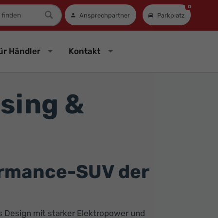
0
mer
Ansprechpartner
Parkplatz
ür Händler
Kontakt
sing &
ormance-SUV der
s Design mit starker Elektropower und