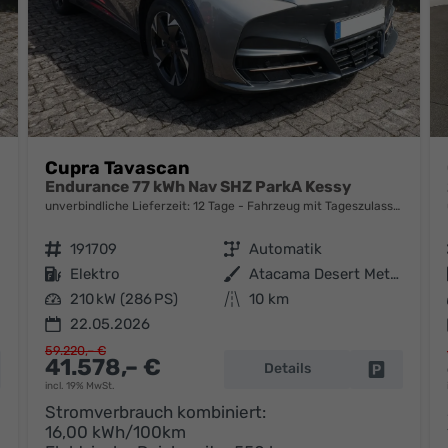
Cupra Tavascan
Endurance 77 kWh Nav SHZ ParkA Kessy
unverbindliche Lieferzeit:
12 Tage
Fahrzeug mit Tageszulassung
Fahrzeugnr.
191709
Getriebe
Automatik
Kraftstoff
Elektro
Außenfarbe
Atacama Desert Metallic
Leistung
210 kW (286 PS)
Kilometerstand
10 km
22.05.2026
59.220,– €
41.578,– €
Details
hrzeug parken
Fahrzeug 
incl. 19% MwSt.
Stromverbrauch kombiniert:
16,00 kWh/100km