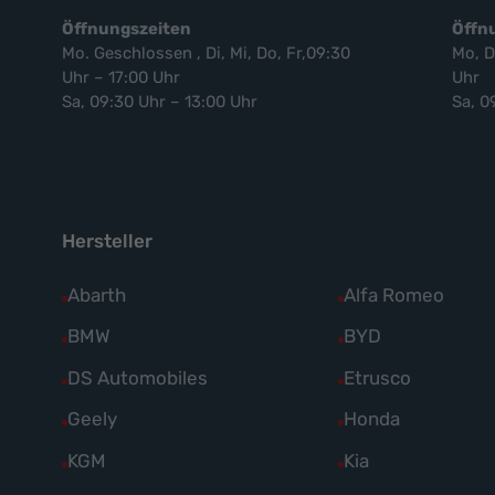
Öffnungszeiten
Öffn
Mo. Geschlossen , Di, Mi, Do, Fr,09:30
Mo, D
Uhr – 17:00 Uhr
Uhr
Sa, 09:30 Uhr – 13:00 Uhr
Sa, 0
Hersteller
Alle
Abarth
Alle
Alfa Romeo
Fahrzeuge
Fahrzeuge
Alle
BMW
Alle
BYD
von
von
Fahrzeuge
Fahrzeuge
Alle
DS Automobiles
Alle
Etrusco
Abarth
Alfa
von
von
Fahrzeuge
Fahrzeuge
Alle
Geely
Alle
Honda
anzeigen
Romeo
BMW
BYD
von
von
Fahrzeuge
Fahrzeuge
anzeigen
Alle
KGM
Alle
Kia
anzeigen
anzeigen
DS
Etrusco
von
von
Fahrzeuge
Fahrzeuge