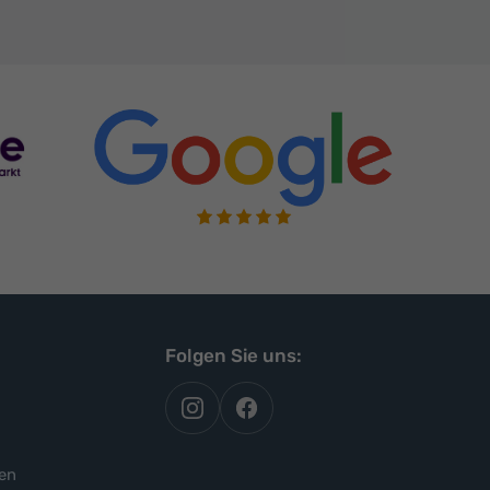
Folgen Sie uns:
autoflex
autoflex24
auf
auf
instagram
facebook
en