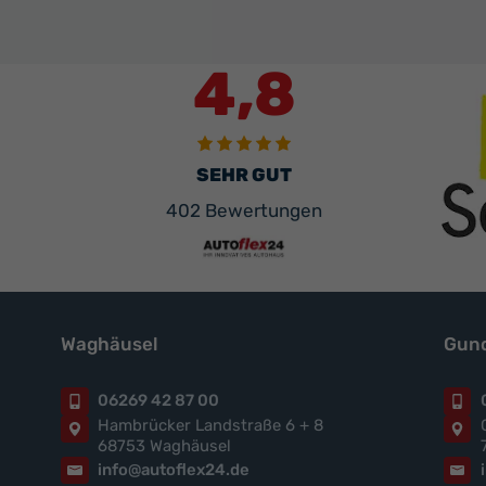
4,8
SEHR GUT
402 Bewertungen
Waghäusel
Gund
06269 42 87 00
Hambrücker Landstraße 6 + 8
68753 Waghäusel
info@autoflex24.de