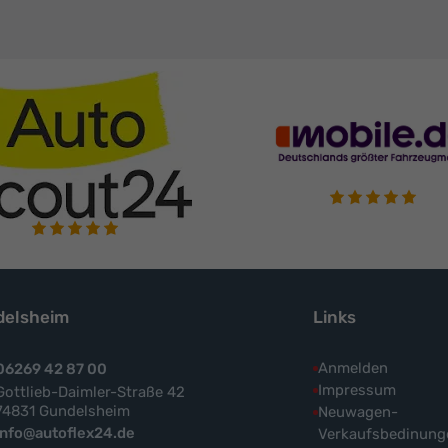
elsheim
Links
Anmelden
06269 42 87 00
Impressum
Gottlieb-Daimler-Straße 42
74831 Gundelsheim
Neuwagen-
info@autoflex24.de
Verkaufsbedinung