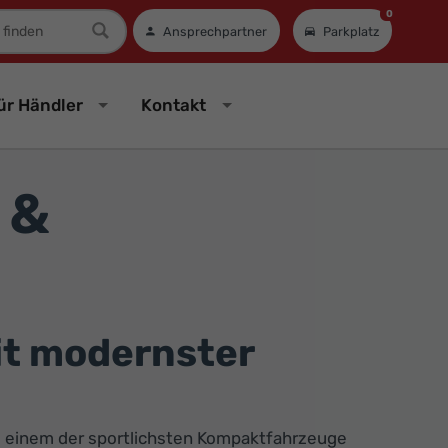
0
mer
Ansprechpartner
Parkplatz
ür Händler
Kontakt
 &
it modernster
u einem der sportlichsten Kompaktfahrzeuge