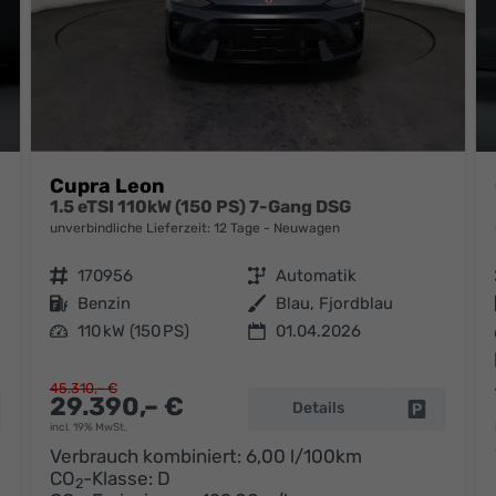
Cupra Leon
1.5 eTSI 110kW (150 PS) 7-Gang DSG
unverbindliche Lieferzeit:
12 Tage
Neuwagen
Fahrzeugnr.
170956
Getriebe
Automatik
Kraftstoff
Benzin
Außenfarbe
Blau, Fjordblau
Leistung
110 kW (150 PS)
01.04.2026
45.310,– €
29.390,– €
Details
hrzeug parken
Fahrzeug 
incl. 19% MwSt.
Verbrauch kombiniert:
6,00 l/100km
CO
-Klasse:
D
2