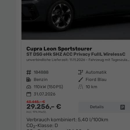
Cupra Leon Sportstourer
ST DSG eHk SHZ ACC Privacy FullL WirelessC
unverbindliche Lieferzeit:
11.11.2026
Fahrzeug mit Tageszulassung
Fahrzeugnr.
184888
Getriebe
Automatik
Kraftstoff
Benzin
Außenfarbe
Fiord Blau
Leistung
110 kW (150 PS)
Kilometerstand
10 km
31.07.2026
43.445,– €
29.256,– €
Details
Fa
incl. 19% MwSt.
Verbrauch kombiniert:
5,40 l/100km
CO
-Klasse:
D
2