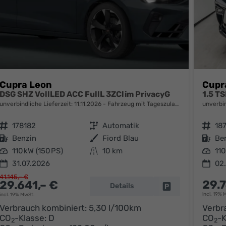
Cupra Leon
Cupr
DSG SHZ VollLED ACC FullL 3ZClim PrivacyG
1.5 T
unverbindliche Lieferzeit:
11.11.2026
Fahrzeug mit Tageszulassung
unverbin
Fahrzeugnr.
178182
Getriebe
Automatik
Fahrzeugnr.
18
Kraftstoff
Benzin
Außenfarbe
Fiord Blau
Kraftstoff
Be
Leistung
110 kW (150 PS)
Kilometerstand
10 km
Leistung
110
31.07.2026
02
41.145,– €
29.
29.641,– €
Details
parken
Fahrzeug parken
incl. 19% 
incl. 19% MwSt.
Verbrauch kombiniert:
5,30 l/100km
Verbr
CO
-Klasse:
D
CO
-K
2
2