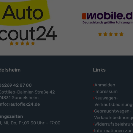
elsheim
Links
Anmelden
06269 42 87 00
Impressum
Gottlieb-Daimler-Straße 42
74831 Gundelsheim
Neuwagen-
info@autoflex24.de
Verkaufsbedinung
Gebrauchtwagen-
ungszeiten
Verkaufsbedinung
i, Mi, Do, Fr,09:30 Uhr – 17:00
Widerrufsbelehru
Informationen zur