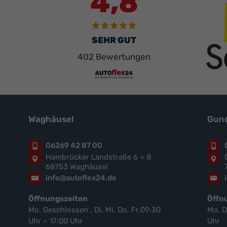
4,8
SEHR GUT
402 Bewertungen
Waghäusel
Gund
06269 42 87 00
Hambrücker Landstraße 6 + 8
68753 Waghäusel
info@autoflex24.de
Öffnungszeiten
Öffn
Mo. Geschlossen , Di, Mi, Do, Fr,09:30
Mo, D
Uhr – 17:00 Uhr
Uhr