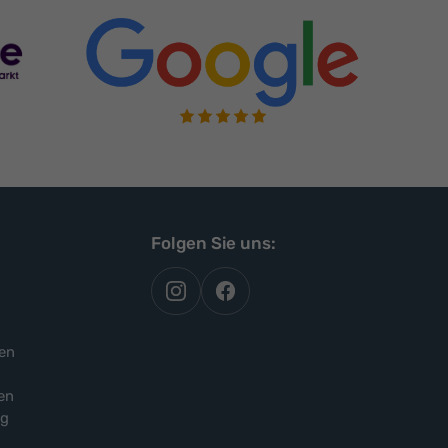
Folgen Sie uns:
autoflex
autoflex24
auf
auf
instagram
facebook
en
en
ng