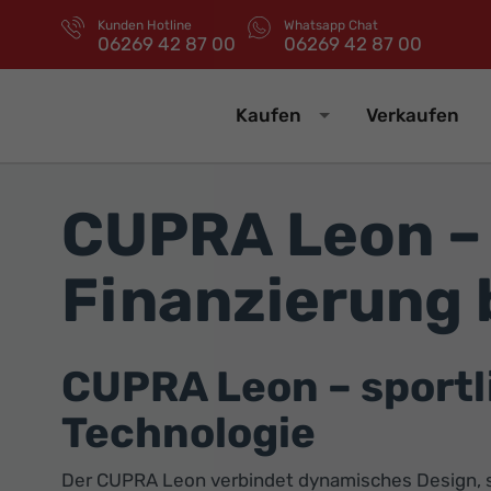
Kunden Hotline
Whatsapp Chat
06269 42 87 00
06269 42 87 00
Kaufen
Verkaufen
CUPRA Leon – 
Finanzierung 
CUPRA Leon – sport
Technologie
Der CUPRA Leon verbindet dynamisches Design, s