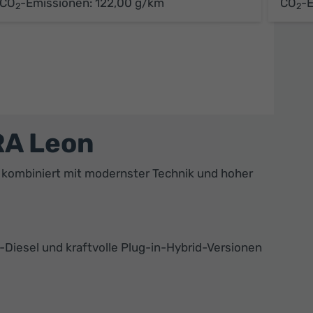
CO
-Emissionen:
122,00 g/km
CO
-
2
2
RA Leon
l kombiniert mit modernster Technik und hoher
-Diesel und kraftvolle Plug-in-Hybrid-Versionen