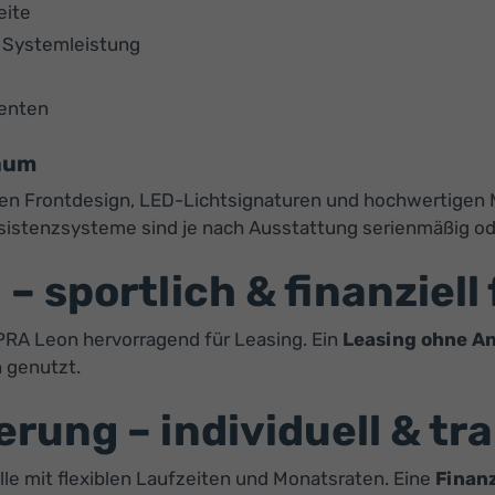
eite
r Systemleistung
zenten
raum
 Frontdesign, LED-Lichtsignaturen und hochwertigen Mat
istenzsysteme sind je nach Ausstattung serienmäßig oder
 sportlich & finanziell 
UPRA Leon hervorragend für Leasing. Ein
Leasing ohne A
 genutzt.
rung – individuell & tr
e mit flexiblen Laufzeiten und Monatsraten. Eine
Finan