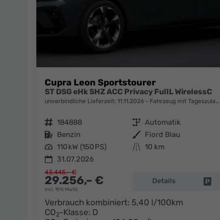
Cupra Leon Sportstourer
ST DSG eHk SHZ ACC Privacy FullL WirelessC
unverbindliche Lieferzeit:
11.11.2026
Fahrzeug mit Tageszulassung
Fahrzeugnr.
184888
Getriebe
Automatik
Kraftstoff
Benzin
Außenfarbe
Fiord Blau
Leistung
110 kW (150 PS)
Kilometerstand
10 km
31.07.2026
43.445,– €
29.256,– €
Details
Fa
incl. 19% MwSt.
Verbrauch kombiniert:
5,40 l/100km
CO
-Klasse:
D
2