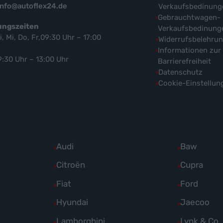
info@autoflex24.de
Verkaufsbedinung
Gebrauchtwagen-
ungszeiten
Verkaufsbedinung
i, Mi, Do, Fr,09:30 Uhr – 17:00
Widerrufsbelehru
Informationen zur
9:30 Uhr – 13:00 Uhr
Barrierefreiheit
Datenschutz
Cookie-Einstellun
Alle
Audi
Alle
Baw
Fahrzeuge
Fahrzeuge
Alle
Citroën
Alle
Cupra
von
von
Fahrzeuge
Fahrzeuge
Alle
Fiat
Alle
Ford
Audi
Baw
von
von
Fahrzeuge
Fahrzeuge
Alle
Hyundai
Alle
Jaecoo
anzeigen
anzeigen
Citroën
Cupra
von
von
Fahrzeuge
Fahrzeuge
Alle
Lamborghini
Alle
Lynk & Co
anzeigen
anzeigen