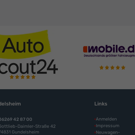
elsheim
Links
Anmelden
06269 42 87 00
Impressum
Gottlieb-Daimler-Straße 42
74831 Gundelsheim
Neuwagen-