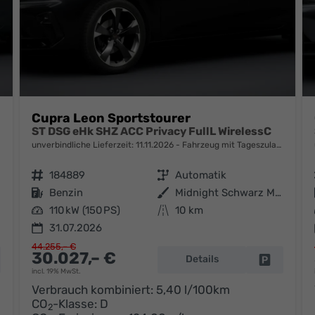
Cupra Leon Sportstourer
ST DSG eHk SHZ ACC Privacy FullL WirelessC
unverbindliche Lieferzeit:
11.11.2026
Fahrzeug mit Tageszulassung
Fahrzeugnr.
184889
Getriebe
Automatik
Kraftstoff
Benzin
Außenfarbe
Midnight Schwarz Metallic
Leistung
110 kW (150 PS)
Kilometerstand
10 km
31.07.2026
44.255,– €
30.027,– €
Details
hrzeug parken
Fahrzeug 
incl. 19% MwSt.
Verbrauch kombiniert:
5,40 l/100km
CO
-Klasse:
D
2