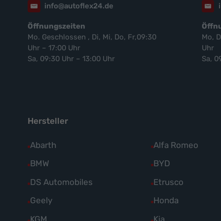
info@autoflex24.de
Öffnungszeiten
Öffn
Mo. Geschlossen , Di, Mi, Do, Fr,09:30
Mo, D
Uhr – 17:00 Uhr
Uhr
Sa, 09:30 Uhr – 13:00 Uhr
Sa, 0
Hersteller
Alle
Abarth
Alle
Alfa Romeo
Fahrzeuge
Fahrzeuge
Alle
BMW
Alle
BYD
von
von
Fahrzeuge
Fahrzeuge
Alle
DS Automobiles
Alle
Etrusco
Abarth
Alfa
von
von
Fahrzeuge
Fahrzeuge
Alle
Geely
Alle
Honda
anzeigen
Romeo
BMW
BYD
von
von
Fahrzeuge
Fahrzeuge
anzeigen
Alle
KGM
Alle
Kia
anzeigen
anzeigen