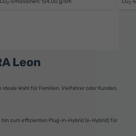
CO
-Emissionen:
124,00 g/km
CO
-
2
2
RA Leon
ideale Wahl für Familien, Vielfahrer oder Kunden,
hin zum effizienten Plug-in-Hybrid (e-Hybrid) für