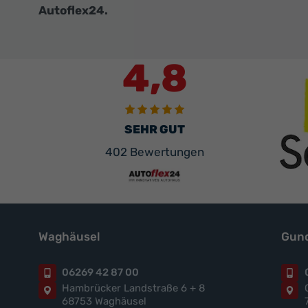
Autoflex24.
4,8
SEHR GUT
402 Bewertungen
Waghäusel
Gund
06269 42 87 00
Hambrücker Landstraße 6 + 8
68753 Waghäusel