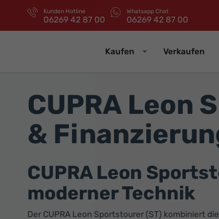
Kunden Hotline
Whatsapp Chat
06269 42 87 00
06269 42 87 00
Kaufen
Verkaufen
CUPRA Leon Sp
& Finanzierun
CUPRA Leon Sportstou
moderner Technik
Der CUPRA Leon Sportstourer (ST) kombiniert die