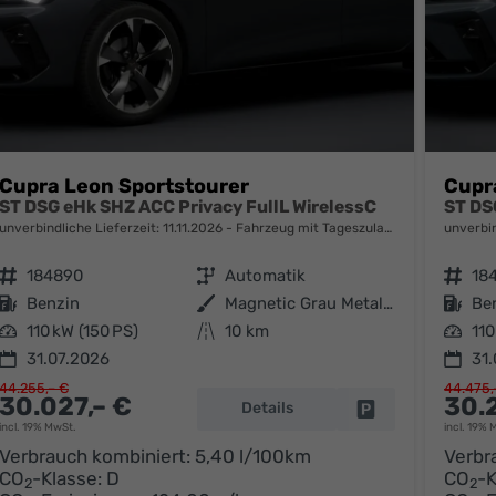
Cupra Leon Sportstourer
Cupr
ST DSG eHk SHZ ACC Privacy FullL WirelessC
ST DS
unverbindliche Lieferzeit:
11.11.2026
Fahrzeug mit Tageszulassung
unverbin
Fahrzeugnr.
184890
Getriebe
Automatik
Fahrzeugnr.
18
Kraftstoff
Benzin
Außenfarbe
Magnetic Grau Metallic
Kraftstoff
Be
Leistung
110 kW (150 PS)
Kilometerstand
10 km
Leistung
110
31.07.2026
31.
44.255,– €
44.475,
30.027,– €
30.
Details
parken
Fahrzeug parken
incl. 19% MwSt.
incl. 19% 
Verbrauch kombiniert:
5,40 l/100km
Verbr
CO
-Klasse:
D
CO
-K
2
2