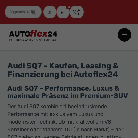
0
Fahrzeugnummer
Autoflex24
GmbH
-
EU-
Audi SQ7 – Kaufen, Leasing &
Neuwagen
Finanzierung bei Autoflex24
Jahreswagen
und
Audi SQ7 – Performance, Luxus &
maximale Präsenz im Premium-SUV
Gebrauchtwagen
zu
Der Audi SQ7 kombiniert beeindruckende
Top-
Performance mit exklusivem Luxus und
modernster Technik. Ob mit kraftvollem V8-
Preisen
Benziner oder starkem TDI (je nach Markt) – der
-
SQ7 bietet souveräne Fahrleistungen, quattro-