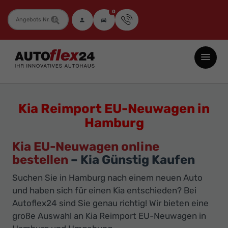
0
Fahrzeugnummer
Autoflex24
GmbH
-
EU-
Kia Reimport EU-Neuwagen in
Neuwagen
Hamburg
Jahreswagen
und
Kia EU-Neuwagen online
Gebrauchtwagen
bestellen
– Kia Günstig Kaufen
zu
Suchen Sie in Hamburg nach einem neuen Auto
Top-
und haben sich für einen Kia entschieden? Bei
Preisen
Autoflex24 sind Sie genau richtig! Wir bieten eine
große Auswahl an Kia Reimport EU-Neuwagen in
-