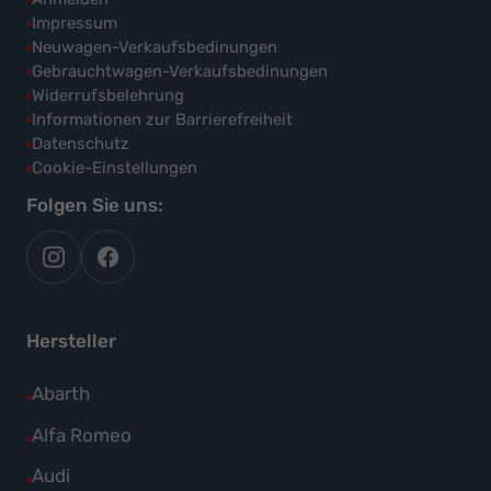
Impressum
Neuwagen-Verkaufsbedinungen
Gebrauchtwagen-Verkaufsbedinungen
Widerrufsbelehrung
Informationen zur Barrierefreiheit
Datenschutz
Cookie-Einstellungen
Folgen Sie uns:
autoflex
autoflex24
auf
auf
instagram
facebook
Hersteller
Alle
Abarth
Fahrzeuge
Alle
Alfa Romeo
von
Fahrzeuge
Alle
Audi
Abarth