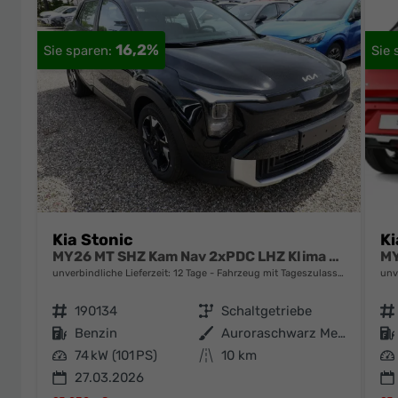
16,2%
Kia Stonic
Ki
MY26 MT SHZ Kam Nav 2xPDC LHZ Klima Temp
unverbindliche Lieferzeit:
12 Tage
Fahrzeug mit Tageszulassung
unv
Fahrzeugnr.
190134
Getriebe
Schaltgetriebe
Fahrzeugnr.
Kraftstoff
Benzin
Außenfarbe
Auroraschwarz Metallic
Kraftstoff
Leistung
74 kW (101 PS)
Kilometerstand
10 km
Leistung
27.03.2026