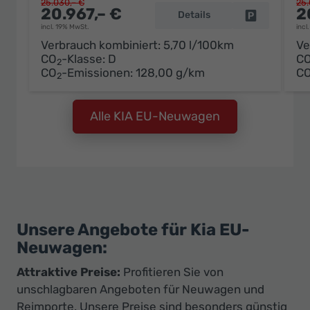
25.030,– €
25.
20.967,– €
2
Details
Fahrzeug pa
incl. 19% MwSt.
incl
Verbrauch kombiniert:
5,70 l/100km
Ve
CO
-Klasse:
D
C
2
CO
-Emissionen:
128,00 g/km
C
2
Alle KIA EU-Neuwagen
Unsere Angebote für Kia EU-
Neuwagen:
Attraktive Preise:
Profitieren Sie von
unschlagbaren Angeboten für Neuwagen und
Reimporte. Unsere Preise sind besonders günstig