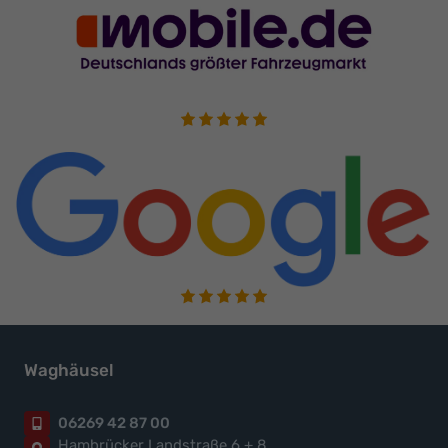
Waghäusel
06269 42 87 00
Hambrücker Landstraße 6 + 8