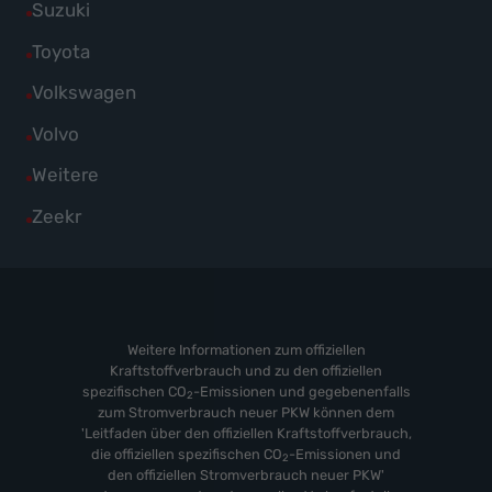
Fahrzeuge
Alle
Suzuki
anzeigen
SEAT
von
Fahrzeuge
Alle
Toyota
anzeigen
Skoda
von
Fahrzeuge
Alle
Volkswagen
anzeigen
Suzuki
von
Fahrzeuge
Alle
Volvo
anzeigen
Toyota
von
Fahrzeuge
Alle
Weitere
anzeigen
Volkswagen
von
Fahrzeuge
Alle
Zeekr
anzeigen
Volvo
von
Fahrzeuge
anzeigen
Weitere
von
anzeigen
Zeekr
anzeigen
Weitere Informationen zum offiziellen
Kraftstoffverbrauch und zu den offiziellen
spezifischen CO
-Emissionen und gegebenenfalls
2
zum Stromverbrauch neuer PKW können dem
'Leitfaden über den offiziellen Kraftstoffverbrauch,
die offiziellen spezifischen CO
-Emissionen und
2
den offiziellen Stromverbrauch neuer PKW'