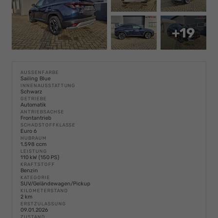
+19
AUSSENFARBE
Sailing Blue
INNENAUSSTATTUNG
Schwarz
GETRIEBE
Automatik
ANTRIEBSACHSE
Frontantrieb
SCHADSTOFFKLASSE
Euro 6
HUBRAUM
1.598 ccm
LEISTUNG
110 kW (150 PS)
KRAFTSTOFF
Benzin
KATEGORIE
SUV/Geländewagen/Pickup
KILOMETERSTAND
2 km
ERSTZULASSUNG
09.01.2026
ZUSTAND