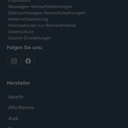
Impressum
Neuwagen-Verkaufsbedinungen
Gebrauchtwagen-Verkaufsbedinungen
Widerrufsbelehrung
Informationen zur Barrierefreiheit
Datenschutz
Cookie-Einstellungen
Folgen Sie uns:
autoflex
autoflex24
auf
auf
instagram
facebook
Hersteller
Alle
Abarth
Fahrzeuge
Alle
Alfa Romeo
von
Fahrzeuge
Alle
Audi
Abarth
von
Fahrzeuge