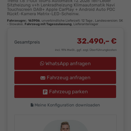
Trend 1.6 T-GDI 150PS Automatik TZ 2026 Teil-Leder
Ihr
Sitzheizung v+h Lenkradheizung Klimaautomatik Navi
Touchscreen DAB+ Apple CarPlay + Android Auto PDC
Innovatives
Rückf.-Kamera Matrix-LED-Scheinw.
Autohaus
Fahrzeugnr.
:
163906
, unverbindliche Lieferzeit:
12 Tage
, Landesversion: SK
- Slowakei,
Fahrzeug mit Tageszulassung
, Lieferantenlager
32.490,– €
Gesamtpreis
incl. 19% MwSt., ggf. zzgl. Überführungkosten
WhatsApp anfragen
Fahrzeug anfragen
Fahrzeug parken
Meine Konfiguration downloaden