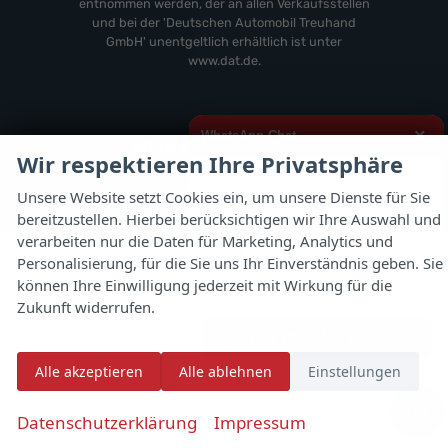
entnommen werden, der an allen Verkaufsstellen
und bei der 'Deutschen Automobil Treuhand
GmbH' unentgeltlich erhältlich ist unter
www.dat.de.
×
WhatsApp Chat
© 2026
Autoflex 24 GmbH
Wir respektieren Ihre Privatsphäre
Powered by Autrado
Hallo,
Unsere Website setzt Cookies ein, um unsere Dienste für Sie
bereitzustellen. Hierbei berücksichtigen wir Ihre Auswahl und
ich interessiere mich für das oben
genannte Fahrzeug und freue mich
verarbeiten nur die Daten für Marketing, Analytics und
über Eure Kontaktaufnahme.
Personalisierung, für die Sie uns Ihr Einverständnis geben. Sie
können Ihre Einwilligung jederzeit mit Wirkung für die
Viele Grüße
Zukunft widerrufen.
Jetzt per WhatsApp schreiben
Alle akzeptieren
Alle ablehnen
Einstellungen
✆
Datenschutzerklärung
Impressum